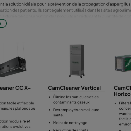
nt la solution idéale pour la prévention de la propagation d'aspergillus
lisation des patients. Ils sont également utilisés dans les sites agroali
 la durée de conservation des produits en réduisant la quantité de con
 pour transformer une zone sensible en zone ultra-sensible. C'est esse
s
ement de vos services qualité, santé et protection. Dans les entrepôt
ommandés pour protéger la santé des employés contre les poussières
les, ainsi que pour les lignes de balayage automatisées en prévenant
s. La protection de la qualité de vos produits est essentielle pour la s
les épurateurs Camfil peuvent éliminer les poussières qui se posent sur
 d'offrir des produits propres.
eaner CC X-
CamCleaner Vertical
CamCl
Horizo
Élimine les particules et les
contaminants gazeux.
tion facile et flexible
Filters
 .murs, les plafonds ou
concen
Des employés en meilleure
wareho
santé.
facilit
tion modulaire et
Moins de nettoyage.
enviro
rations évolutives
Réduction des coûts