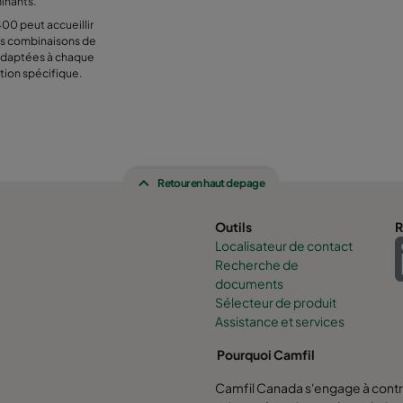
inants.
0 peut accueillir
es combinaisons de
 adaptées à chaque
tion spécifique.
Retour en haut de page
Outils
R
Localisateur de contact
Recherche de
documents
Sélecteur de produit
Assistance et services
Pourquoi Camfil
Camfil Canada s'engage à contri