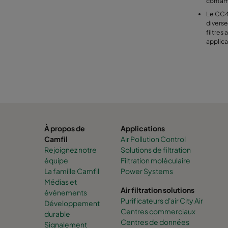
contam
Le CC40
divers
filtres
applica
À propos de
Applications
Camfil
Air Pollution Control
Rejoignez notre
Solutions de filtration
équipe
Filtration moléculaire
La famille Camfil
Power Systems
Médias et
Air filtration solutions
événements
Purificateurs d'air City Air
Développement
Centres commerciaux
durable
Centres de données
Signalement