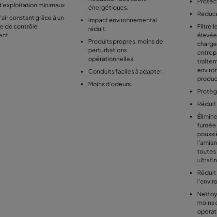
Protec
'exploitation minimaux
énergétiques.
Reduce
'air constant grâce à un
Impact environnemental
e de contrôle
Filtre 
réduit.
gent
élevée
Produits propres, moins de
charge
perturbations
entrepô
opérationnelles.
traitem
enviro
Conduits faciles à adapter.
produc
Moins d'odeurs.
Protèg
Réduit
Élimine
fumée 
poussi
l'amian
toutes 
ultrafi
Réduit 
l'envi
Nettoy
moins 
opérat