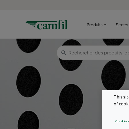
Produits
Secte
This si
of cook
pa
Cookies