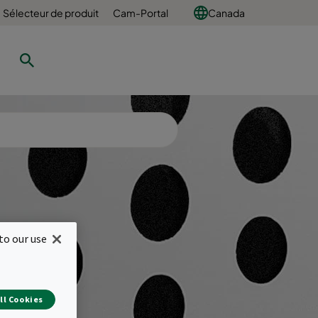
Sélecteur de produit
Cam-Portal
Canada
r
to our use
ant
ll Cookies