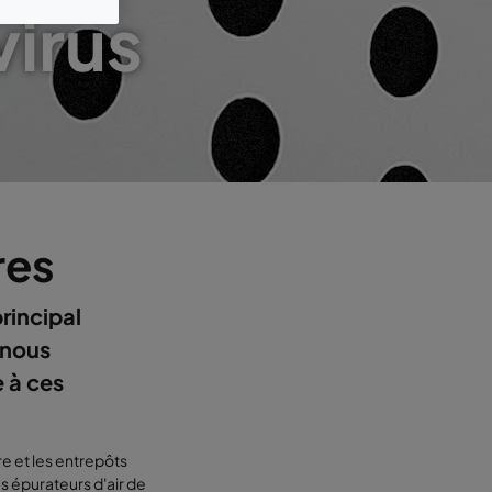
virus
res
rincipal
e nous
e à ces
re et les entrepôts
s épurateurs d'air de