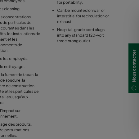
ts employees.
for portability.
s cleaning.
Can be mounted on wall or
interstitial for recirculation or
les concentrations
exhaust.
s de particules de
 courantes dans les
Hospital-grade cord plugs
ts, les installations de
into any standard 120-volt
ent et les
three prong outlet.
nnements de
tion.
Nous contacter
e les employés.
 le nettoyage.
 la fumée de tabac, la
de soudure, la
ère de construction,
te et les particules de
tailles jusqu'aux
nes.
l'impact sur
ronnement.
age des produits,
de perturbations
ionnelles.