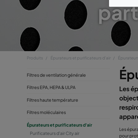
part
Produits
Épurateurs et purificateurs d'air
Épurateurs
Épu
Filtres de ventilation générale
Filtres EPA, HEPA & ULPA
Les ép
object
Filtres haute température
respir
Filtres moléculaires
appare
Épurateurs et purificateurs d'air
Les épura
Purificateurs d'air City air
pour prot