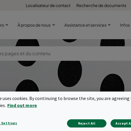
Localisateur de contact
Recherche de documents
urs
À propos de nous
Assistance et services
Infos
Épurateurs d'ai
te uses cookies. By continuing to browse the site, you are agreeing 
ies.
Find out more
rticulaires filtr
 Settings
Reject All
Accept A