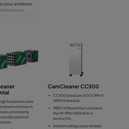
 et pour améliorer
mentaires pour
taminants dans l'air,
ntiel au bon
s, les épurateurs
 et les émanations
 l'accumulation de
atisfaction des
 vos produits et vous
eaner
CamCleaner CC500
ntal
CC500 produces 500 CFM of
HEPA filtered air.
 high load particulate
trations common in
MERV 9/9A prefilter to extend
uses, processing
the 99.99% HEPA filter's
ies and production
service life.
nments.
Smooth rolling caster wheels