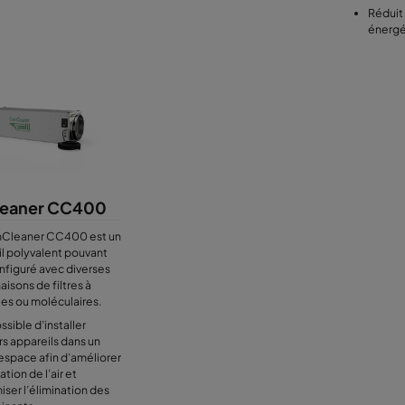
Réduit 
énergé
eaner CC400
Cleaner CC400 est un
l polyvalent pouvant
nfiguré avec diverses
isons de filtres à
les ou moléculaires.
ossible d’installer
rs appareils dans un
space afin d’améliorer
lation de l’air et
iser l’élimination des