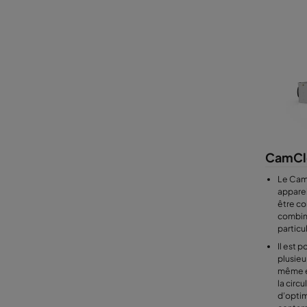
CamCl
Le Cam
apparei
être co
combina
particu
Il est p
plusieu
même e
la circu
d’optim