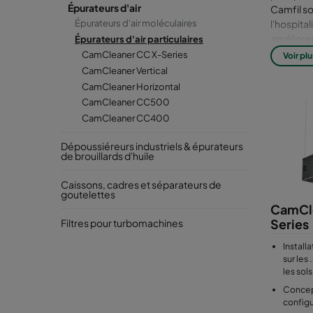
Épurateurs d'air
Camfil so
l'hospita
Épurateurs d'air moléculaires
améliorer
Épurateurs d'air particulaires
ainsi que
CamCleaner CC X-Series
Voir plu
fonctionn
CamCleaner Vertical
sont rec
CamCleaner Horizontal
indésirab
CamCleaner CC500
poussière
CamCleaner CC400
clients, 
permettre
Dépoussiéreurs industriels & épurateurs
de brouillards d'huile
Caissons, cadres et séparateurs de
goutelettes
CamCl
Series
Filtres pour turbomachines
Installa
sur les
les sols
Concep
configu