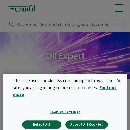
Oil Expert
This site uses cookies. By continuing to browse the
Produits
site, you are agreeing to our use of cookies.
Find out
Dépoussiéreurs industriels & épurateurs de brouillards d'huile
more
Oil Expert
Menu
Cookies Settings
Oil Expert
Reject All
Accept All Cookies