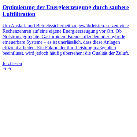
Optimierung der Energieerzeugung durch saubere
Luftfiltration
Um Ausfall- und Betriebssicherheit zu gewährleisten, setzen viele
Rechenzentren auf eine eigene Energieerzeugung vor Ort. Ob
Notstromaggregate, Gasturbinen, Brennstoffzellen oder hybride
erneuerbare Systeme – es ist unerlässlich, dass diese Anlagen
effizient arbeiten. Ein Faktor, der ihre Leistung maßgeblich
beeinflusst, wird jedoch häufig übersehen: die Qualität der Zuluft.
Jetzt lesen