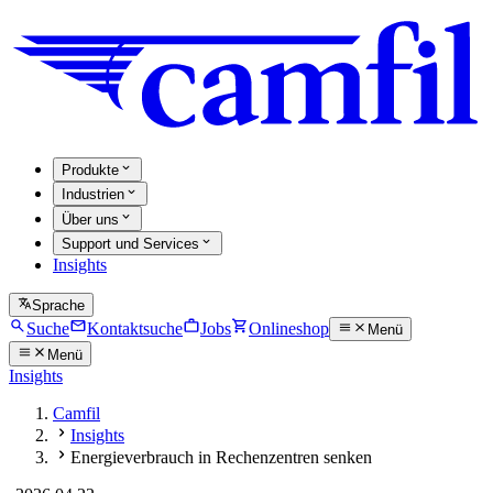
Produkte
Industrien
Über uns
Support und Services
Insights
Sprache
Suche
Kontaktsuche
Jobs
Onlineshop
Menü
Menü
Insights
Camfil
Insights
Energieverbrauch in Rechenzentren senken