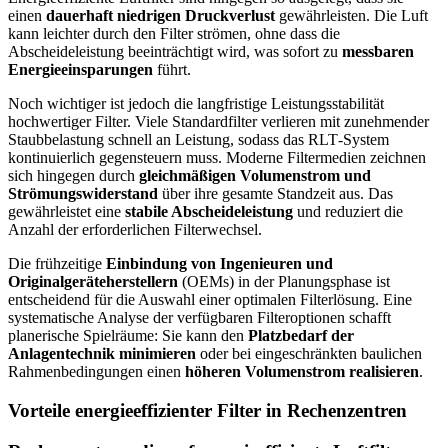
einen
dauerhaft niedrigen Druckverlust
gewährleisten. Die Luft
kann leichter durch den Filter strömen, ohne dass die
Abscheideleistung beeinträchtigt wird, was sofort zu
messbaren
Energieeinsparungen
führt.
Noch wichtiger ist jedoch die langfristige Leistungsstabilität
hochwertiger Filter. Viele Standardfilter verlieren mit zunehmender
Staubbelastung schnell an Leistung, sodass das RLT‑System
kontinuierlich gegensteuern muss. Moderne Filtermedien zeichnen
sich hingegen durch
gleichmäßigen Volumenstrom und
Strömungswiderstand
über ihre gesamte Standzeit aus. Das
gewährleistet eine
stabile Abscheideleistung
und reduziert die
Anzahl der erforderlichen Filterwechsel.
Die frühzeitige
Einbindung von Ingenieuren und
Originalgeräteherstellern
(OEMs) in der Planungsphase ist
entscheidend für die Auswahl einer optimalen Filterlösung. Eine
systematische Analyse der verfügbaren Filteroptionen schafft
planerische Spielräume: Sie kann den
Platzbedarf der
Anlagentechnik minimieren
oder bei eingeschränkten baulichen
Rahmenbedingungen einen
höheren Volumenstrom realisieren
.
Vorteile energieeffizienter Filter in Rechenzentren