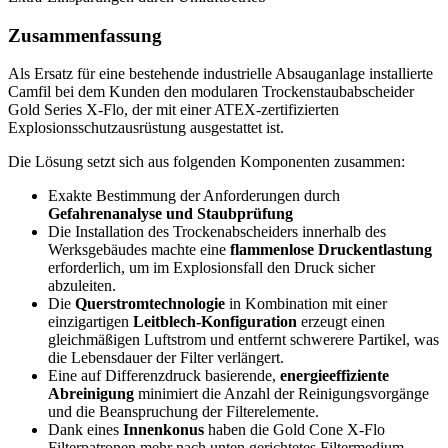
Zusammenfassung
Als Ersatz für eine bestehende industrielle Absauganlage installierte
Camfil bei dem Kunden den modularen Trockenstaubabscheider
Gold Series X-Flo, der mit einer ATEX-zertifizierten
Explosionsschutzausrüstung ausgestattet ist.
Die Lösung setzt sich aus folgenden Komponenten zusammen:
Exakte Bestimmung der Anforderungen durch
Gefahrenanalyse und Staubprüfung
Die Installation des Trockenabscheiders innerhalb des
Werksgebäudes machte eine
flammenlose Druckentlastung
erforderlich, um im Explosionsfall den Druck sicher
abzuleiten.
Die
Querstromtechnologie
in Kombination mit einer
einzigartigen
Leitblech-Konfiguration
erzeugt einen
gleichmäßigen Luftstrom und entfernt schwerere Partikel, was
die Lebensdauer der Filter verlängert.
Eine auf Differenzdruck basierende,
energieeffiziente
Abreinigung
minimiert die Anzahl der Reinigungsvorgänge
und die Beanspruchung der Filterelemente.
Dank eines
Innenkonus
haben die Gold Cone X-Flo
Filterpatronen mehr nach unten gerichtetes Filtermedium,