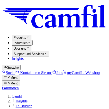
Produkte
Industrien
Über uns
Support und Services
Insights
Sprache
Suche
Kontaktieren Sie uns
Jobs
myCamfil - Webshop
Menü
Menü
Fallstudien
Camfil
Insights
Fallstudien