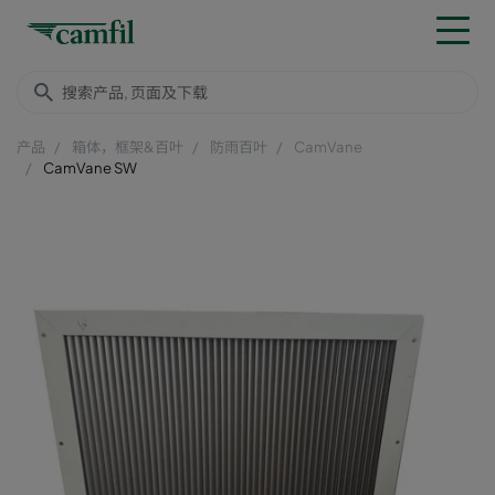
产品
箱体，框架&百叶
防雨百叶
CamVane
CamVane SW