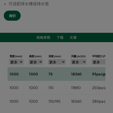
可选配排水槽或排水管
询价
规格参数
下载
文章
宽度 (mm)
高度 (mm)
深度 (mm)
风量 (m3/h)
平均阻力 (Pa)
1000
1000
75
18360
93pa (@5.0
1000
1000
110
11880
250pa (@4.1
1000
1000
110/195
18360
380pa (@5.