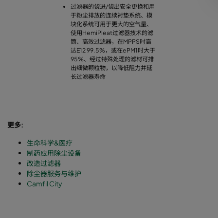
过滤器的袋进/袋出安全更换和用
于粉尘排放的连续衬垫系统、模
块化系统可用于更大的空气量、
使用HemiPleat过滤器技术的滤
筒、高效过滤器，在MPPS时高
达E12 99.5%，或在ePM1时大于
95%、经过特殊处理的滤材可排
出细微颗粒物，以降低阻力并延
长过滤器寿命
更多:
生命科学&医疗
制药应用除尘设备
改造过滤器
除尘器服务与维护
Camfil City