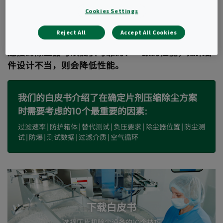
创建日期 2022年11月11日
Cookies Settings
虽然压片过程不会产生大量的粉尘，但安全有效地收
Reject All
Accept All Cookies
集这一过程中产生的粉尘是至关重要的。与压片机相
连接的除尘器可以提供可靠的、一致的性能，如果部
件设计不当，则会降低性能。
我们的白皮书介绍了在确定片剂压缩除尘方案
时需要考虑的10个最重要的因素:
过滤速率 | 防护箱体 | 替代测试 | 负压要求 | 除尘器位置 | 防尘测
试 | 防爆 | 测试数据 | 过滤介质 | 空气循环
下载白皮书
选择压片机除尘设备的10个技巧