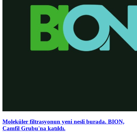
Moleküler filtrasyonun yeni nesli burada. BION,
Camfil Grubu'na katıldı.