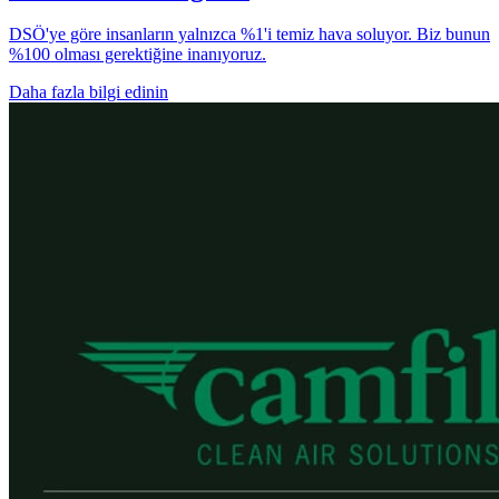
DSÖ'ye göre insanların yalnızca %1'i temiz hava soluyor. Biz bunun
%100 olması gerektiğine inanıyoruz.
Daha fazla bilgi edinin