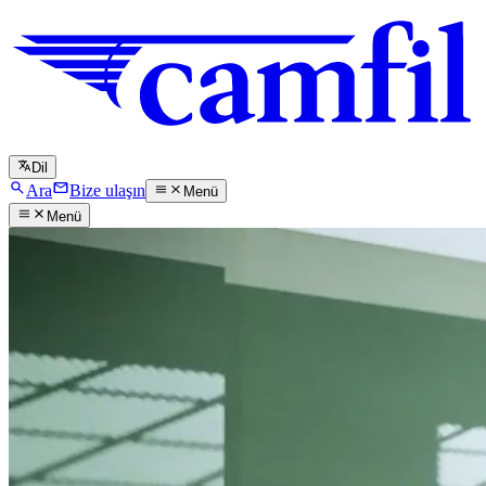
Dil
Ara
Bize ulaşın
Menü
Menü