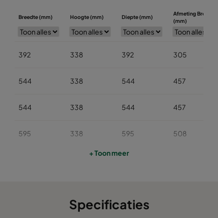
Afmeting Breedte
Breedte (mm)
Hoogte (mm)
Diepte (mm)
(mm)
392
338
392
305
544
338
544
457
544
338
544
457
595
338
595
508
+ Toon meer
595
338
595
508
697
338
697
610
Specificaties
697
338
697
610