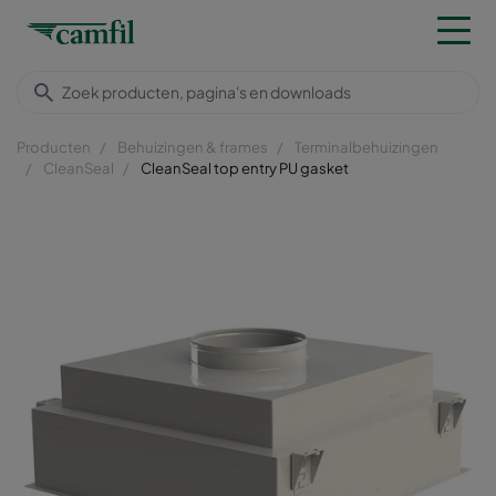
Producten
Behuizingen & frames
Terminalbehuizingen
CleanSeal
CleanSeal top entry PU gasket