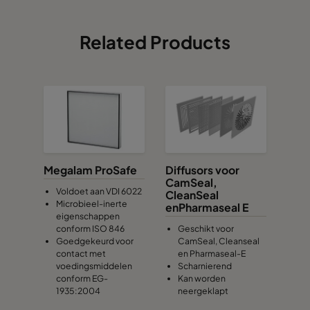
Related Products
Megalam ProSafe
Diffusors voor
CamSeal,
Voldoet aan VDI 6022
CleanSeal
Microbieel-inerte
enPharmaseal E
eigenschappen
conform ISO 846
Geschikt voor
Goedgekeurd voor
CamSeal, Cleanseal
contact met
en Pharmaseal-E
voedingsmiddelen
Scharnierend
conform EG-
Kan worden
1935:2004
neergeklapt