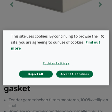
This site uses cookies. By continuing to browse the
site, you are agreeing to our use of cookies.
Find out
more
Cookies Settings
Reject All
Accept All Cookies
CleanSeal top entry PU
gasket
Zonder gereedschap filters monteren, 100% veilig en
snel
Speciale rooster vergrendeling voor snelle toegang