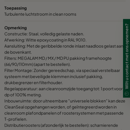
Toepassing
1195
338
595
1108
Turbulente luchtstroom in clean rooms
Wilt u contact met ons opnemen?
Opmerking
1307
338
697
1220
Constructie: Staal, volledig gelaste naden.
Afwerking: Witte epoxycoating in RAL 9010.
Aansluiting: Met de geribbelde ronde inlaat naadloos gelast aan
de bovenkant.
Filters: MEGALAM MD / MX / MD PU pakking framehoogte
(66/90/110mm) (apart te bestellen).
Filter Montage: Zonder gereedschap, via speciaal verstelbaar
systeem met beveiligde klemmen inclusief pakking,
drukbegrenzer en filterhouder.
Regelapparatuur: aan cleanroomzijde toegang tot: 1 poort voor
dp of 100% meting.
Inbouwruimte: door uitneembare "universele blokken" kan deze
CleanSeal opgehangen worden, of geïntegreerd worden in
cleanroom plafondpanelen of roostersystemen met passende
T-profielen.
Distributieroosters (afzonderlijk te bestellen): scharnierende