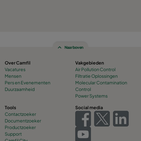
Naar boven
Over Camfil
Vakgebieden
Vacatures
Air Pollution Control
Mensen
Filtratie Oplossingen
Pers en Evenementen
Molecular Contamination
Duurzaamheid
Control
Power Systems
Tools
Social media
Contactzoeker
Documentzoeker
Productzoeker
Support
Camfil City