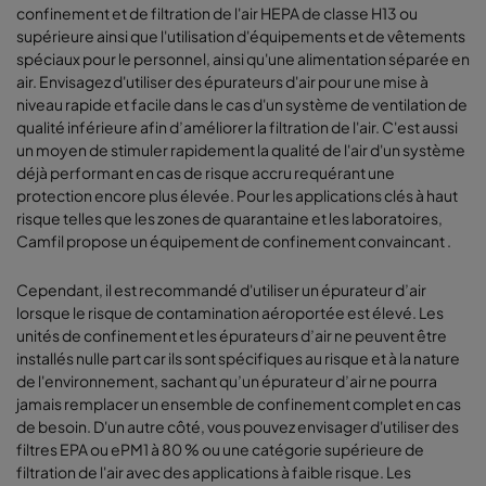
confinement et de filtration de l'air HEPA de classe H13 ou
supérieure ainsi que l'utilisation d'équipements et de vêtements
spéciaux pour le personnel, ainsi qu'une alimentation séparée en
air. Envisagez d'utiliser des épurateurs d'air pour une mise à
niveau rapide et facile dans le cas d'un système de ventilation de
qualité inférieure afin d’améliorer la filtration de l'air. C'est aussi
un moyen de stimuler rapidement la qualité de l'air d'un système
déjà performant en cas de risque accru requérant une
protection encore plus élevée. Pour les applications clés à haut
risque telles que les zones de quarantaine et les laboratoires,
Camfil propose un équipement de confinement convaincant .
Cependant, il est recommandé d'utiliser un épurateur d’air
lorsque le risque de contamination aéroportée est élevé. Les
unités de confinement et les épurateurs d’air ne peuvent être
installés nulle part car ils sont spécifiques au risque et à la nature
de l'environnement, sachant qu’un épurateur d’air ne pourra
jamais remplacer un ensemble de confinement complet en cas
de besoin. D'un autre côté, vous pouvez envisager d'utiliser des
filtres EPA ou ePM1 à 80 % ou une catégorie supérieure de
filtration de l'air avec des applications à faible risque. Les