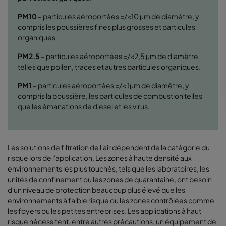
PM10
–
particules aéroportées =/<10 µm de diamètre, y
compris les poussières fines plus grosses et particules
organiques
PM2.5
–
particules aéroportées =/<2,5 µm de diamètre
telles que pollen, traces et autres particules organiques.
PM1
–
particules aéroportées =/< 1µm de diamètre, y
compris la poussière, les particules de combustion telles
que les émanations de diesel et les virus.
Les solutions de filtration de l'air dépendent de la catégorie du
risque lors de l'application. Les zones à haute densité aux
environnements les plus touchés, tels que les laboratoires, les
unités de confinement ou les zones de quarantaine, ont besoin
d'un niveau de protection beaucoup plus élevé que les
environnements à faible risque ou les zones contrôlées comme
les foyers ou les petites entreprises. Les applications à haut
risque nécessitent, entre autres précautions, un équipement de