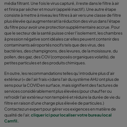
média filtrant. Une fois le virus capturé, il reste dans le filtre à air
et finira par sécher et mourir (appelé inactif). Une autre étape
consiste à mettre à niveau les filtres à air vers une classe de filtre
plus élevée qui augmenterait la réduction des virus dans l'étape
du filtre pour avoir une protection supplémentaire accrue. Pour
que le secteur de la santé puisse créer l’isolement, les chambres
à pression négative sont idéales car elles peuvent contenir des
contaminants aéroportés nocifs tels que des virus, des
bactéries, des champignons, des levures, de la moisissure, du
pollen, des gaz, des COV (composés organiques volatils), de
petites particules et des produits chimiques.
En outre, les recommandations telles qu’introduire plus d’air
extérieur (« de l’air frais ») dans l'air du système AHU ont plus de
sens pour la COVID en surface, mais signifient des factures de
services considérablement plus élevées (pour chauffer ou
refroidir l'air extérieur non tempéré et réduire la durée de vie du
filtre en raison d'une charge plus élevée de particules.)
Contactez un expert pour gérer vos exigences en matière de
qualité de l'air,
cliquer ici pour localiser votre bureau local
Camfil.