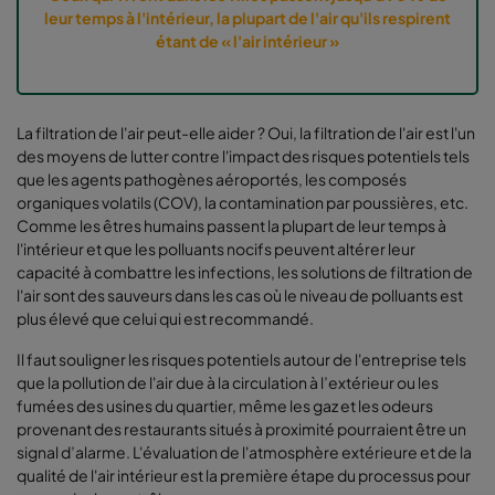
leur temps à l'intérieur, la plupart de l'air qu'ils respirent
étant de « l'air intérieur »
La filtration de l'air peut-elle aider ? Oui, la filtration de l'air est l'un
des moyens de lutter contre l'impact des risques potentiels tels
que les agents pathogènes aéroportés, les composés
organiques volatils (COV), la contamination par poussières, etc.
Comme les êtres humains passent la plupart de leur temps à
l'intérieur et que les polluants nocifs peuvent altérer leur
capacité à combattre les infections, les solutions de filtration de
l'air sont des sauveurs dans les cas où le niveau de polluants est
plus élevé que celui qui est recommandé.
I
l faut souligner les risques potentiels autour de l'entreprise tels
que la pollution de l'air due à la circulation à l’extérieur ou les
fumées des usines du quartier, même les gaz et les odeurs
provenant des restaurants situés à proximité pourraient être un
signal d’alarme. L'évaluation de l'atmosphère extérieure et de la
qualité de l'air intérieur est la première étape du processus pour