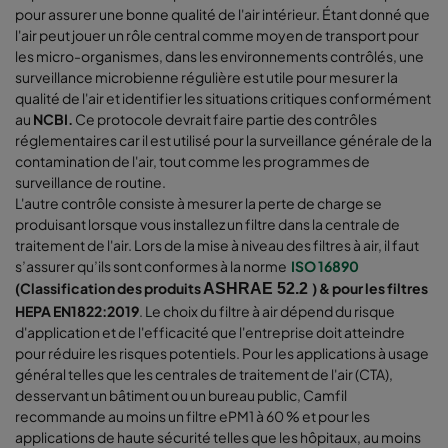
pour assurer une bonne qualité de l'air intérieur. Étant donné que
l'air peut jouer un rôle central comme moyen de transport pour
les micro-organismes, dans les environnements contrôlés, une
surveillance microbienne régulière est utile pour mesurer la
qualité de l'air et identifier les situations critiques conformément
au
NCBI.
Ce protocole devrait faire partie des contrôles
réglementaires car il est utilisé pour la surveillance générale de la
contamination de l'air, tout comme les programmes de
surveillance de routine.
L'autre contrôle consiste à mesurer la perte de charge se
produisant lorsque vous installez un filtre dans la centrale de
traitement de l'air. Lors de la mise à niveau des filtres à air, il faut
s’assurer qu’ils sont conformes à la norme
ISO 16890
(Classification des produits
) & pour les filtres
ASHRAE 52.2
HEPA EN1822:2019
. Le choix du filtre à air dépend du risque
d'application et de l'efficacité que l'entreprise doit atteindre
pour réduire les risques potentiels. Pour les applications à usage
général telles que les centrales de traitement de l'air (CTA),
desservant un bâtiment ou un bureau public, Camfil
recommande au moins un filtre ePM1 à 60 % et pour les
applications de haute sécurité telles que les hôpitaux, au moins