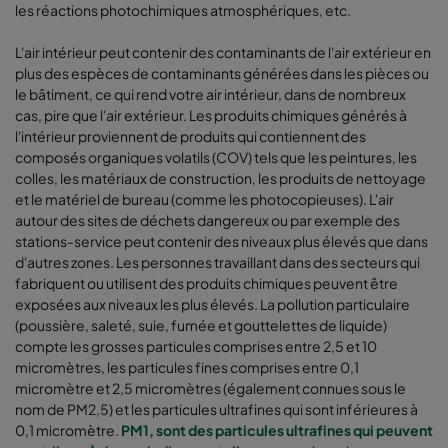
les réactions photochimiques atmosphériques, etc.
L'air intérieur peut contenir des contaminants de l'air extérieur en
plus des espèces de contaminants générées dans les pièces ou
le bâtiment, ce qui rend votre air intérieur, dans de nombreux
cas, pire que l'air extérieur. Les produits chimiques générés à
l'intérieur proviennent de produits qui contiennent des
composés organiques volatils (COV) tels que les peintures, les
colles, les matériaux de construction, les produits de nettoyage
et le matériel de bureau (comme les photocopieuses). L'air
autour des sites de déchets dangereux ou par exemple des
stations-service peut contenir des niveaux plus élevés que dans
d'autres zones. Les personnes travaillant dans des secteurs qui
fabriquent ou utilisent des produits chimiques peuvent être
exposées aux niveaux les plus élevés. La pollution particulaire
(poussière, saleté, suie, fumée et gouttelettes de liquide)
compte les grosses particules comprises entre 2,5 et 10
micromètres, les particules fines comprises entre 0,1
micromètre et 2,5 micromètres (également connues sous le
nom de PM2,5) et les particules ultrafines qui sont inférieures à
0,1 micromètre.
PM1, sont des particules ultrafines qui peuvent