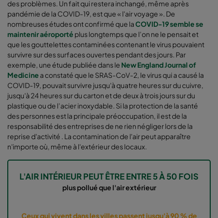
des problèmes. Un fait qui restera inchangé, même après
pandémie de la COVID-19, est que « l'air voyage ». De
nombreuses études ont confirmé que la
COVID-19 semble se
maintenir aéroporté
plus longtemps que l’on ne le pensait et
que les gouttelettes contaminées contenant le virus pouvaient
survivre sur des surfaces ouvertes pendant des jours. Par
exemple, une étude publiée dans le
New England Journal of
Medicine
a constaté que le SRAS-CoV-2, le virus qui a causé la
COVID-19, pouvait survivre jusqu'à quatre heures sur du cuivre,
jusqu'à 24 heures sur du carton et de deux à trois jours sur du
plastique ou de l’acier inoxydable. Si la protection de la santé
des personnes est la principale préoccupation, il est de la
responsabilité des entreprises de ne rien négliger lors de la
reprise d'activité . La contamination de l'air peut apparaître
n'importe où, même à l'extérieur des locaux.
L'AIR INTÉRIEUR PEUT ÊTRE ENTRE 5 À 50 FOIS
plus pollué que l'air extérieur
Ceux qui vivent dans les villes passent jusqu'à 90 % de