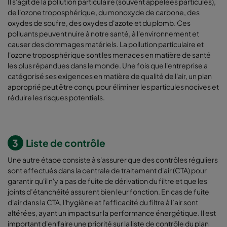
Il s'agit de la pollution particulaire (souvent appelées particules),
de l'ozone troposphérique, du monoxyde de carbone, des
oxydes de soufre, des oxydes d'azote et du plomb. Ces
polluants peuvent nuire à notre santé, à l'environnement et
causer des dommages matériels. La pollution particulaire et
l'ozone troposphérique sont les menaces en matière de santé
les plus répandues dans le monde. Une fois que l'entreprise a
catégorisé ses exigences en matière de qualité de l'air, un plan
approprié peut être conçu pour éliminer les particules nocives et
réduire les risques potentiels.
3
Liste de contrôle
Une autre étape consiste à s'assurer que des contrôles réguliers
sont effectués dans la centrale de traitement d'air (CTA) pour
garantir qu'il n'y a pas de fuite de dérivation du filtre et que les
joints d’étanchéité assurent bien leur fonction. En cas de fuite
d'air dans la CTA, l'hygiène et l'efficacité du filtre à l’air sont
altérées, ayant un impact sur la performance énergétique. Il est
important d'en faire une priorité sur la liste de contrôle du plan