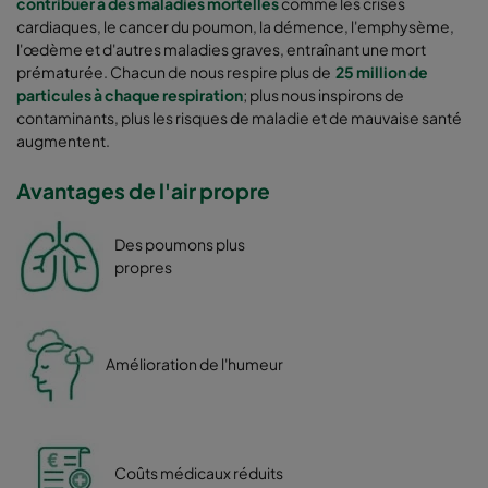
contribuer à des maladies mortelles
comme les crises
cardiaques, le cancer du poumon, la démence, l'emphysème,
l'œdème et d'autres maladies graves, entraînant une mort
prématurée. Chacun de nous respire plus de
25 million de
particules à chaque respiration
;
plus nous inspirons de
contaminants, plus les risques de maladie et de mauvaise santé
augmentent.
Avantages de l'air propre
Des poumons plus
propres
Amélioration de l'humeur
Coûts médicaux réduits