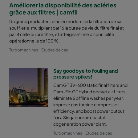
Améliorer la disponibilité des aciéries
grâce aux filtres | camfil
Un grand producteur d'acier modernise la filtration de sa
soufflerie, multipliant par 16 la durée de vie du filtre final et
par 4 celle du préfiltre, et atteignant une disponibilité
opérationnelle de 100 %.
Turbomachines
Etudes de cas
Say goodbye to fouling and
pressure spikes!
CamGT 3V-600 static final filters and
Cam-Flo GT Hybrid pocket air filters
eliminate 6 offline washes per year,
improve gas turbine compressor
efficiency, and boost power output
for a Singaporean coastal
cogeneration power plant.
Turbomachines
Etudes de cas