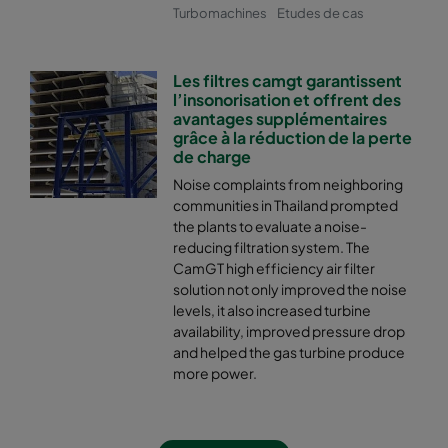
Turbomachines
Etudes de cas
Les filtres camgt garantissent
l’insonorisation et offrent des
avantages supplémentaires
grâce à la réduction de la perte
de charge
Noise complaints from neighboring
communities in Thailand prompted
the plants to evaluate a noise-
reducing filtration system. The
CamGT high efficiency air filter
solution not only improved the noise
levels, it also increased turbine
availability, improved pressure drop
and helped the gas turbine produce
more power.