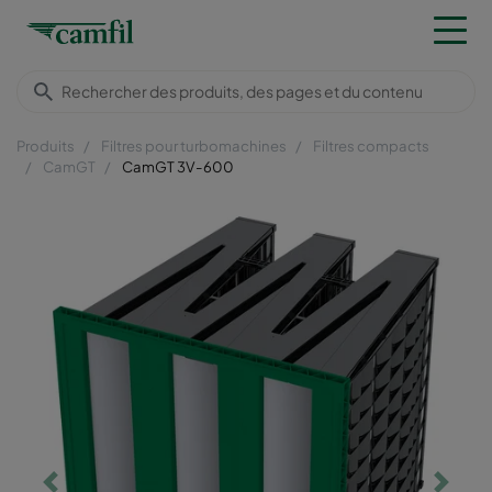
Produits
Filtres pour turbomachines
Filtres compacts
CamGT
CamGT 3V-600