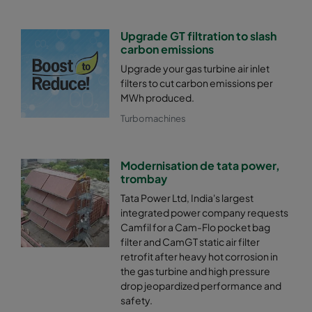
Upgrade GT filtration to slash
carbon emissions
Upgrade your gas turbine air inlet
filters to cut carbon emissions per
MWh produced.
Turbomachines
Modernisation de tata power,
trombay
Tata Power Ltd, India's largest
integrated power company requests
Camfil for a Cam-Flo pocket bag
filter and CamGT static air filter
retrofit after heavy hot corrosion in
the gas turbine and high pressure
drop jeopardized performance and
safety.