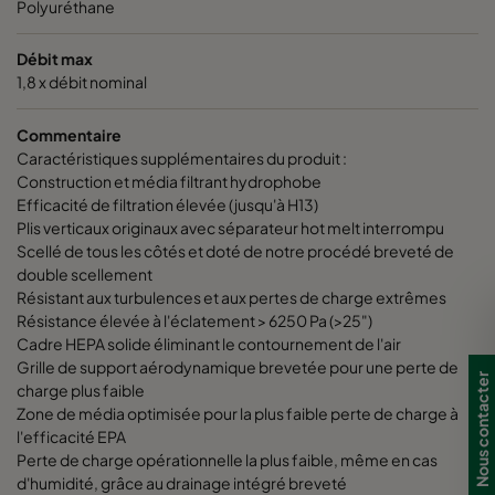
Polyuréthane
Débit max
1,8 x débit nominal
Commentaire
Caractéristiques supplémentaires du produit :
Construction et média filtrant hydrophobe
Efficacité de filtration élevée (jusqu'à H13)
Plis verticaux originaux avec séparateur hot melt interrompu
Scellé de tous les côtés et doté de notre procédé breveté de
double scellement
Résistant aux turbulences et aux pertes de charge extrêmes
Résistance élevée à l'éclatement > 6250 Pa (>25")
Cadre HEPA solide éliminant le contournement de l'air
Grille de support aérodynamique brevetée pour une perte de
Nous contacter
charge plus faible
Zone de média optimisée pour la plus faible perte de charge à
l'efficacité EPA
Perte de charge opérationnelle la plus faible, même en cas
d'humidité, grâce au drainage intégré breveté