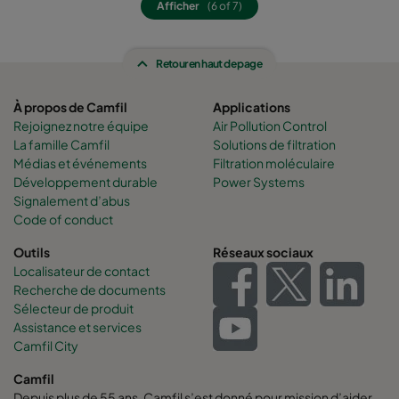
Afficher
(6 of 7)
Retour en haut de page
À propos de Camfil
Applications
Rejoignez notre équipe
Air Pollution Control
La famille Camfil
Solutions de filtration
Médias et événements
Filtration moléculaire
Développement durable
Power Systems
Signalement d’abus
Code of conduct
Outils
Réseaux sociaux
Localisateur de contact
Recherche de documents
Sélecteur de produit
Assistance et services
Camfil City
Camfil
Depuis plus de 55 ans, Camfil s’est donné pour mission d’aider