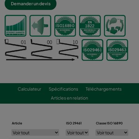
Demander un devis
Calculateur
Spécifications
Téléchargements
Articles en relation
Article
ISO 29461
Classe ISO 16890
La