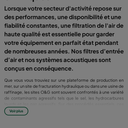
Lorsque votre secteur d'activité repose sur
des performances, une disponibilité et une
fiabilité constantes, une filtration de l'air de
haute qualité est essentielle pour garder
votre équipement en parfait état pendant
de nombreuses années. Nos filtres d’entrée
d’air et nos systèmes acoustiques sont
conçus en conséquence.
Que vous vous trouviez sur une plateforme de production en
mer, sur un site de fracturation hydraulique ou dans une usine de
raffinage, les sites O&G sont souvent confrontés à une variété
de contaminants agressifs tels que le sel, les hydrocarbures
lourds et les gaz agressifs. Sur des procédés essentiels, ces
défis doivent être pris en charge afin de garder les
Voir plus
performances optimales de l'équipement. Les applications
peuvent varier des turbines à gaz, des moteurs diesel, des
compresseurs d'air, des générateurs ou des systèmes de