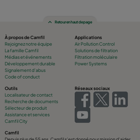
Retour en haut de page
À propos de Camfil
Applications
Rejoignez notre équipe
Air Pollution Control
La famille Camfil
Solutions de filtration
Médias et événements
Filtration moléculaire
Développement durable
Power Systems
Signalement d’abus
Code of conduct
Outils
Réseaux sociaux
Localisateur de contact
Recherche de documents
Sélecteur de produit
Assistance et services
Camfil City
Camfil
Depuis plus de 55 ans, Camfil s’est donné pour mission d’aider