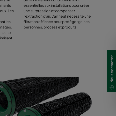
frés
minants
essentielles aux installations pour créer
faces
zeux. Les
une surpression et compenser
ion du
l'extraction d'air. L'air neuf nécessite une
ont les
filtration efficace pour protéger gaines,
 de
mmagés.
personnes, process et produits.
ent une
imisant
Nous contacter
ts-Unis et
 au climat
issement à
ntrant
r notre
es coûts de
ir.