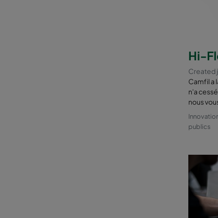
Les 
pou
ils
ils
Hi-F
ils
err
Created 
ils
Camfil a 
Réd
n'a cessé
l'e
nous vous
nor
Innovatio
Cho
publics
co
En savoir 