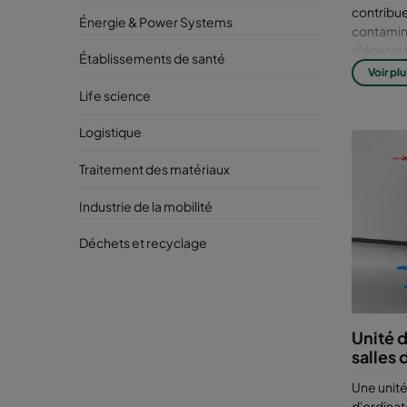
contribue
Énergie & Power Systems
contamina
d'énergi
Établissements de santé
Voir plu
Rais
Life science
l'ai
Logistique
cen
Traitement des matériaux
Plus que 
Industrie de la mobilité
fiabilité 
centres d
Déchets et recyclage
Les conta
peuvent p
ainsi que
des temps
Unité d
perte de
salles 
Quelq
Une unité
d'ordinat