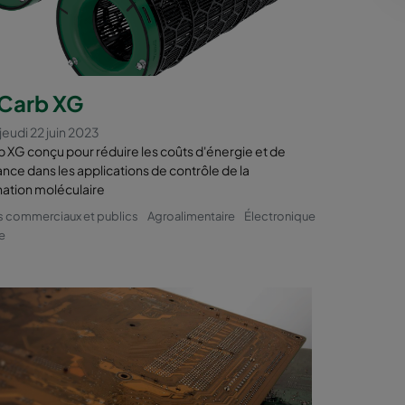
mfil
ts
Carb XG
ser des
eudi 22 juin 2023
gétiques
XG conçu pour réduire les coûts d'énergie et de
nce dans les applications de contrôle de la
es
ation moléculaire
s commerciaux et publics
Agroalimentaire
Électronique
 plus
e