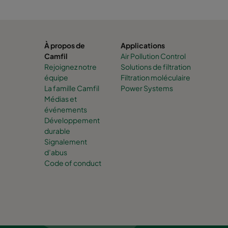
À propos de
Applications
Camfil
Air Pollution Control
Rejoignez notre
Solutions de filtration
équipe
Filtration moléculaire
La famille Camfil
Power Systems
Médias et
événements
Développement
durable
Signalement
d’abus
Code of conduct