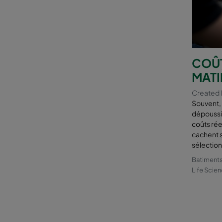
COÛT
MATI
Created l
Souvent, l
dépoussié
coûts réel
cachent s
sélection
Batiments
Life Scien