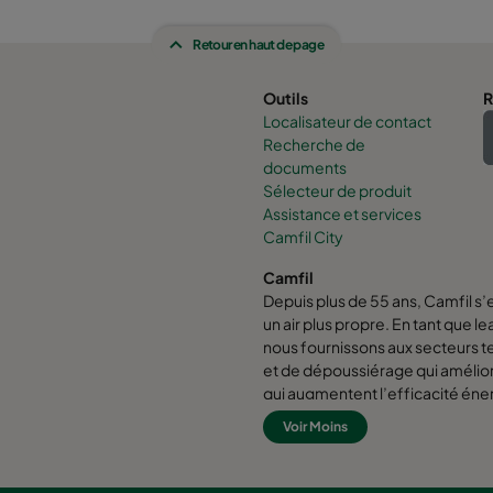
Retour en haut de page
Outils
R
Localisateur de contact
Recherche de
documents
Sélecteur de produit
Assistance et services
Camfil City
Camfil
Depuis plus de 55 ans, Camfil s’
un air plus propre. En tant que l
nous fournissons aux secteurs tert
et de dépoussiérage qui amélio
qui augmentent l’efficacité éne
l’environnement.
Voir Moins
Chez Camfil nous pensons que le
également être les meilleures s