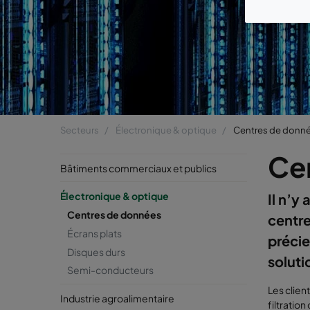
ce
Secteurs
Électronique & optique
Centres de donn
Ce
Bâtiments commerciaux et publics
Électronique & optique
Il n’y
Centres de données
centre
Écrans plats
précie
Disques durs
soluti
Semi-conducteurs
Les clien
Industrie agroalimentaire
filtration