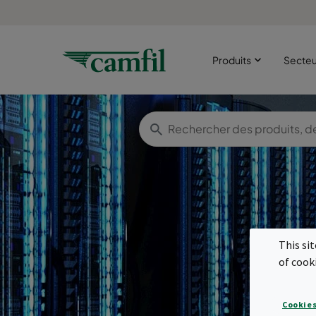
Produits
Secte
This si
Fil
of cook
Cookies