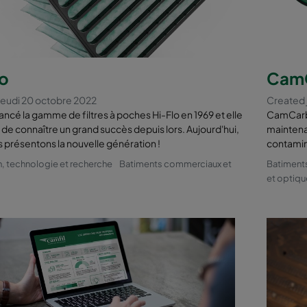
avantages des filtres à air Ca
r votre centre de données
 réduisent les temps d'indisponibilité et de défaillance des équipemen
 améliorent la résistance au feu avec des filtres à air ignifugés
lo
Cam
 protègent contre les interférences électromagnétiques pouvant cau
eurs de données et la défaillance des équipements
jeudi 20 octobre 2022
Created j
 augmentent l'efficacité énergétique et réduisent les dépenses éner
lancé la gamme de filtres à poches Hi-Flo en 1969 et elle
CamCarb 
uisez votre empreinte carbone avec des produits respectueux de
 de connaître un grand succès depuis lors. Aujourd'hui,
maintena
nvironnement et à haute efficacité énergétique, conformes à toutes l
 présentons la nouvelle génération !
contamin
mes internationales
n, technologie et recherche
Batiments commerciaux et
Batiment
isissez la solution adaptée à vos besoins parmi une des sélections les
et optiqu
mplètes du marché.
plus :
Les défis les plus courants dans les data centers.