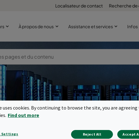
Localisateur de contact
Recherche de
urs
À propos de nous
Assistance et services
Infos
te uses cookies. By continuing to browse the site, you are agreeing 
tration de l'air
ies.
Find out more
 Settings
Reject All
Accept A