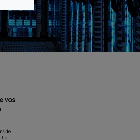
ées
e vos
s
ons de
 Ils