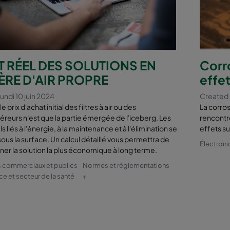
 RÉEL DES SOLUTIONS EN
Corro
ÈRE D'AIR PROPRE
effet
undi 10 juin 2024
Created l
e prix d'achat initial des filtres à air ou des
La corro
reurs n'est que la partie émergée de l'iceberg. Les
rencontre
s liés à l'énergie, à la maintenance et à l'élimination se
effets su
ous la surface. Un calcul détaillé vous permettra de
Électroni
ner la solution la plus économique à long terme.
 commerciaux et publics
Normes et réglementations
ce et secteur de la santé
+