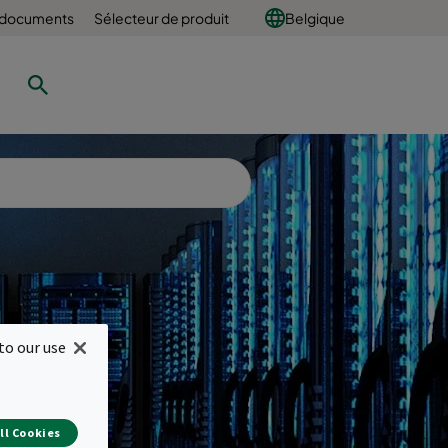
 documents
Sélecteur de produit
Belgique
to our use
 des
ll Cookies