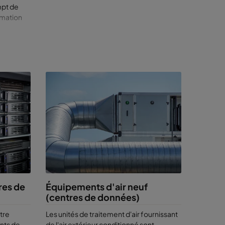
mpt de
mmation
é de
 les
 et d’une
ment des
e. Ils
âtiment,
raîner
 cas, une
res de
Équipements d'air neuf
(centres de données)
tre
Les unités de traitement d'air fournissant
nts de
de l'air extérieur conditionné sont