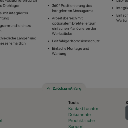
es Positionieren durch
LED-B
nd Drehlager
360° Positionierung des
Integr
integrierten Absaugarms
l mit integrierter
Einfac
htung
Arbeitsbereich mit
Wartu
optionalem Drehteller zum
sarm und leicht zu
einfachen Manövrieren der
n
Werkstücke
chiedliche Längen und
Leitfähiger Korrosionsschutz
sser erhältlich
Einfache Montage und
Wartung
Zurück zum Anfang
Tools
S
Kontakt Locator
Dokumente
l
Produktsuche
Support