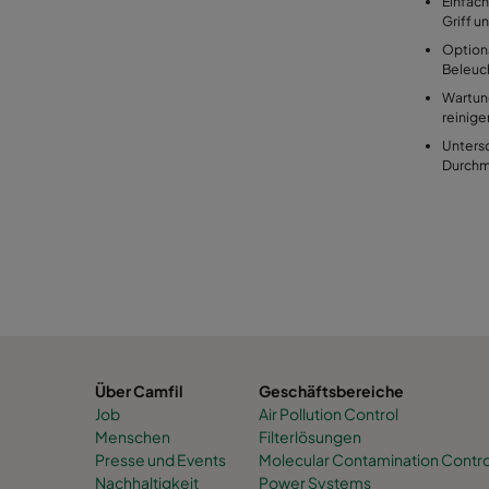
Einfach
Griff u
Optiona
Beleuc
Wartung
reinige
Unters
Durchme
Über Camfil
Geschäftsbereiche
Job
Air Pollution Control
Menschen
Filterlösungen
Presse und Events
Molecular Contamination Contro
Nachhaltigkeit
Power Systems