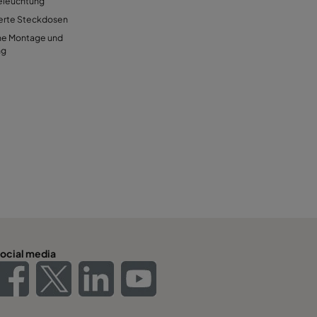
eleuchtung
ierte Steckdosen
he Montage und
ng
ocial media