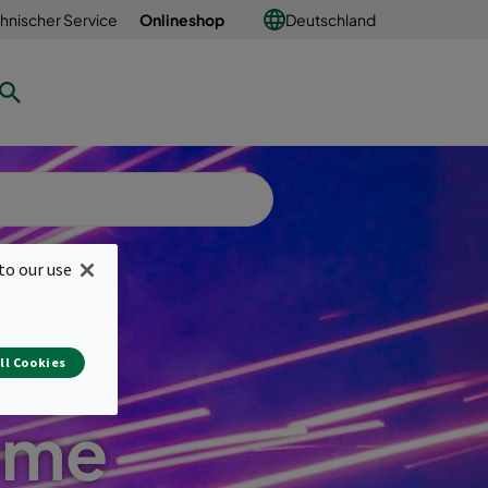
hnischer Service
Onlineshop
Deutschland
to our use
ll Cookies
eme