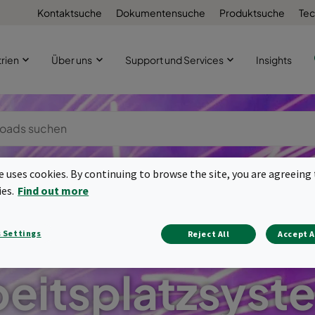
Kontaktsuche
Dokumentensuche
Produktsuche
Tec
trien
Über uns
Support und Services
Insights
te uses cookies. By continuing to browse the site, you are agreeing 
ies.
Find out more
 Settings
Reject All
Accept A
beitsplatzsyst