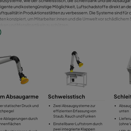
atzsysteme, wie der Schweisstisch, die Schleifbank und die Absauga
lligente und kostengünstige Möglichkeit, Luftschadstoffe direkt an de
uftqualität in Produktionsstätten zu verbessern. Die Systeme sind für de
en konzipiert, um Mitarbeiter:innen und die Umwelt vor schädlichem
ken und Metallpartikeln zu schützen.
isstisch und die Schleifbank von Camfil sind vollwertige Arbeitsplät
tegrierten oder separaten Absaugventilator ausgestattet werden. D
estehende Arbeitsplätze ergänzen. In stehender oder hängender Au
n oder über dem Arbeitsplatz montiert werden, ohne den Prozess zu s
latzsysteme können problemlos an ein zentrales Abluftreinigungssy
on dem aus die Prozessabluft je nach Art der Emissionen zur Reinigun
bscheider geleitet oder - sofern zulässig - an die Umgebung abgege
itsplatzsysteme sind Plug-and-Play-Lösungen, die einfach zu installi
s robuste Metallgehäuse und die pulverlackbeschichtete Oberfläche
m Absaugarme
Schweisstisch
Schlei
latzsysteme nahezu unverwüstlich.
er statischer Druck und
Zwei Absaugsysteme zur
Absaug
chpegel
effizienten Erfassung von
unten
Staub, Rauch und Funken
le Ablagerungen durch
Liefer
Innenflächen
Einstellbarer Luftstrom durch
(ohne V
zwei integrierte Klappen