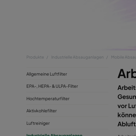
Produkte
Industrielle Absauganlagen
Mobile Absa
Ar
Allgemeine Luftfilter
EPA-, HEPA- & ULPA-Filter
Arbeit
Gesund
Hochtemperaturfilter
vor Lu
Aktivkohlefilter
könne
Abluf
Luftreiniger
Industrielle Absauganlagen