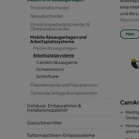
Arbeitspl
eine inte
Trockenabscheider
und die L
Nassabscheider
Werkstätt
Emulsionsnebelabscheider &
sowie Fun
Ölnebelabscheider
Mehr
Mobile Absauganlagen und
Der Schwe
Arbeitsplatzsysteme
einem in
Mobile Absauganlagen
können b
Arbeitsplatzsysteme
Arme nebe
CamArm Absaugarme
Arbeitsp
Schweisstisch
werden, v
Schleifbank
Trockena
Filterelemente und Filterpatronen
Alle Arbe
Optionale Anlagenkomponenten
sind. Da
CamAr
Arbeitsp
Gehäuse, Einbaurahmen &
Installationszubehör
Niedrig
Geräus
Gasturbinenfilter
Minima
glatte 
Turbomaschinen-Einlasssysteme