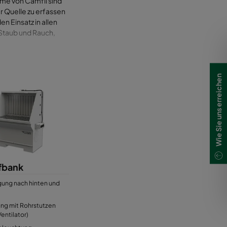
rme von Camfil sind
r Quelle zu erfassen
n Einsatz in allen
 Staub und Rauch,
ze und können mit
ie Absaugarme
Wie Sie uns erreichen
sführung können die
tören. Alle drei
stem angeschlossen
g in einen
ben wird.
eren und zu warten
 machen die
fbank
ung nach hinten und
ung mit Rohrstutzen
entilator)