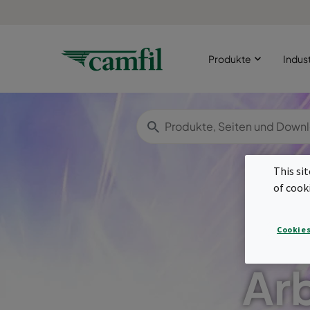
Produkte
Indus
This si
of cook
Cookies
Ar