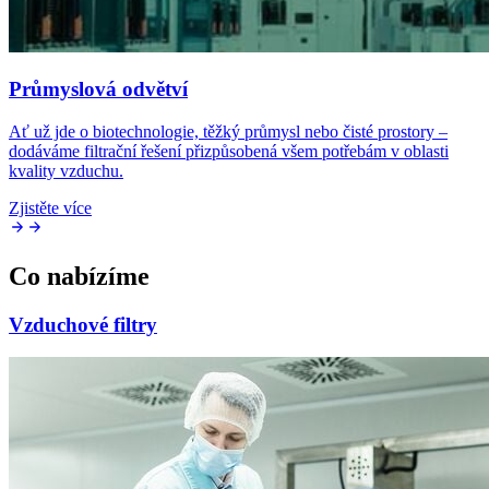
Průmyslová odvětví
Ať už jde o biotechnologie, těžký průmysl nebo čisté prostory –
dodáváme filtrační řešení přizpůsobená všem potřebám v oblasti
kvality vzduchu.
Zjistěte více
Co nabízíme
Vzduchové filtry