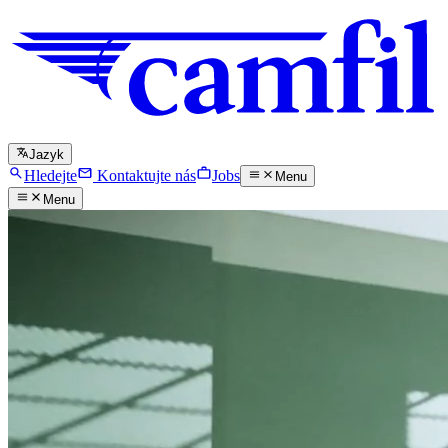
Jazyk
Hledejte
Kontaktujte nás
Jobs
Menu
Menu