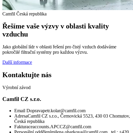
Camfil Česká republika
Řešíme vaše výzvy v oblasti kvality
vzduchu
Jako globální lídr v oblasti řešení pro čistý vzduch dodáváme
pokročilé filtrační systémy pro každou výzvu.
Další informace
Kontaktujte nás
Výrobní závod
Camfil CZ s.r.o.
Email Doprava
petr.kolar@camfil.com
Adresa
Camfil CZ s.r.o., Černovická 5523, 430 03 Chomutov,
Česká republika
Fakturace
accounts.APCCZ@camfil.com
Personální oddělení
milena.oharkova@camfil.com , tel.: +420