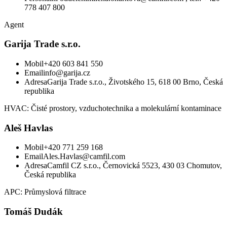
778 407 800
Agent
Garija Trade s.r.o.
Mobil
+420 603 841 550
Email
info@garija.cz
Adresa
Garija Trade s.r.o., Životského 15, 618 00 Brno, Česká
republika
HVAC: Čisté prostory, vzduchotechnika a molekulární kontaminace
Aleš Havlas
Mobil
+420 771 259 168
Email
Ales.Havlas@camfil.com
Adresa
Camfil CZ s.r.o., Černovická 5523, 430 03 Chomutov,
Česká republika
APC: Průmyslová filtrace
Tomáš Dudák