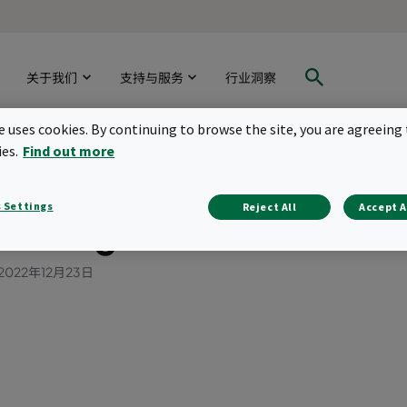
关于我们
支持与服务
行业洞察
te uses cookies. By continuing to browse the site, you are agreeing 
ies.
Find out more
 importance of HEPA fil
 Settings
Reject All
Accept A
turing viruses
2022年12月23日