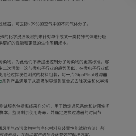
滤器，可去除>99%的空气中的不同气体分子。
特殊的化学浸渍吸附剂来针对单个或某一类特殊气体进行吸
供更好的性能和更低的生命周期成本。
污染物，为此他们不断提出控制分子污染物的更高标准。客
生二次污染。这与微电子行业的趋势类似，在微电子行业低
使用经过挥发性测试的材料组装，每一片GigaPleat过滤器
b
系列产品满足了从高吸附容量到复合式去除灰尘和化学污
。测试服务包括离线采样分析，用于确定通风系统和封闭空间
过滤介质样本，监测剩余使用寿命，并确定更换过滤器的时间节
通风用气态污染物空气净化材料及装置性能试验方法）
搭
子过滤寿命，并帮助客户选择合适有效的解决方案。