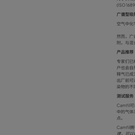
(ISO 16
广谱型吸
空气中化
然而，广
附。与混
产品推荐
专家们已
户也会自
释气已成为
出厂前可
染物的不
测试服务
Camf
中的气体
点。
Camf
建，可以