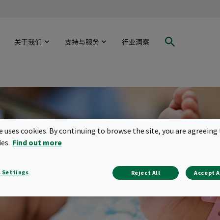
关于我们
支持与服务
行业洞察
te uses cookies. By continuing to browse the site, you are agreeing 
ies.
Find out more
 Settings
Reject All
Accept A