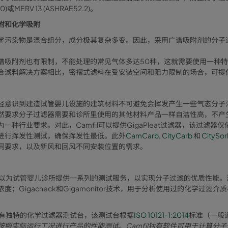
890)或MERV 13 (ASHRAE52.2)。
附和化学吸附
学污染物是混合组分，成分极其复杂多变。因此，采用广谱吸附剂的分子过
谱吸附剂也有限制，不能处理的常见气体多达50种，这就需要使用一种
合滤料解决方案相比，密褶式滤料在受安装空间和阻力限制的场合，可提
经意识到建造试管婴儿设施的建筑材料不可避免会挥发产生一些气态分子
然要求分子过滤器需要和诊所里使用的其他材料产品一样自洁性高，不产
一种行业要求。对此，Camfil可以提供GigaPleat过滤器，该过滤器仅
进行挥发性测试，确保挥发性最低。此外
CamCarb
,
CityCarb
和
CitySor
同要求，以及新风和回风不同安装位置的需求。
il可以为试管婴儿诊所提供一系列的测试服务，以实现分子过滤的优质性能
浓度；Gigacheck和Gigamonitor技术，用于分析使用过的化学
il拥有独特的化学过滤器测试台，该测试台根据
ISO 10121-1:2014
标准
（一般
按照实际运行工况进行产品的性能测试。Camfil独有软件可用于计算分