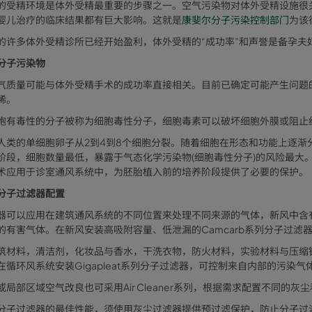
的受精环境是体外受精最重要的步骤之一。空气污染物对体外受精设施很
婴儿治疗的临床结
果都有巨大影响。
这就是
康斐尔分子污染控制部门
为该
的许多体外受精诊所已经开始盈利，体外受精的“成功率”和声誉是备孕夫
分子污染物
气质量可能与体外受精手术的成功率直接相关。目前已确定可能产生问题的
烯。
胞有毒性的分子被称为细胞毒性分子，细胞毒素可以破坏细胞外膜或阻止
人类的单细胞卵子从2到4到8个细胞分裂。随着细胞在形态和功能上逐渐
阶段，细胞数量最低，暴露于气态化学污染物(细胞毒性分子)的风险最大
术应用于诊室通风系统中，为胚胎植入前的培养阶段提供了必要的保护。
分子过滤器配置
器可以应用在建筑通风系统的不同位置来处理不同来源的气体，新风中含
的有害气体。在新风安装高吸附容量、低泄漏的Camcarb系列分子过滤
筑材料，清洁剂，化妆品与香水，干洗衣物，防火材料，实验材料与压缩
在循环风系统安装Gigapleat系列分子过滤器，可控制来自内部的污染
或局部区域空气改良也可采用Air Cleaner系列，根据需求配置不同的
分子过滤器的最佳性能，须使用灰尘过滤器提供预过滤保护，防止分子过滤器