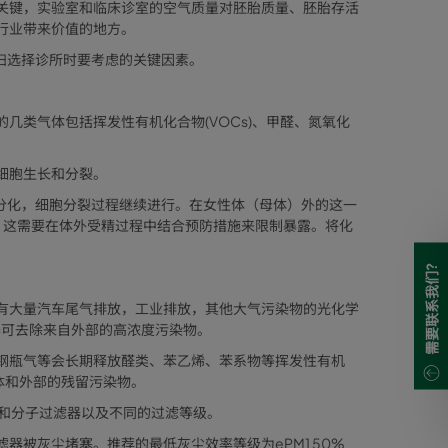
关键，
实验室和临床诊室的空气质量对胚胎
质量、胚胎存活
行业带来价值的地方。
妇选择诊所时要考虑的关键因素。
几类气体包括挥发性有机化合物(VOCs)、甲醛、氮氧化
细胞生长和分裂。
分化，细胞分裂过程继续进行。在女性体（母体）外的这一
。这需要在体外受精过程中结合预防措施来限制暴露。将化
需要联系我们?
有大量汽车尾气排放，工业排放，其他大气污染物的光化学
器可去除来自外部的高浓度污染物。
钢瓶气等会长期释放醛类、苯乙烯、苯系物等挥发性有机
气体和外部的残留污染物。
灰尘和分子过滤器以及不同的过滤等级。
被灰尘堵塞。推荐的最低灰尘效率等级为ePM1 50%