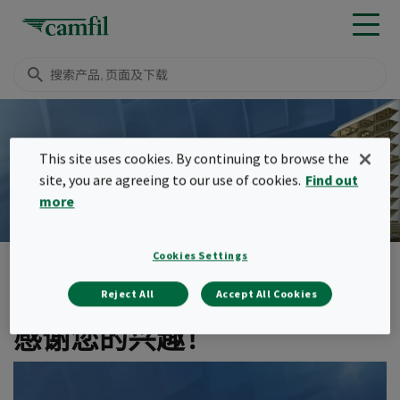
下载
This site uses cookies. By continuing to browse the
site, you are agreeing to our use of cookies.
Find out
白皮书
more
Cookies Settings
行业洞察
透平机械
菜单
Reject All
Accept All Cookies
感谢您的兴趣！