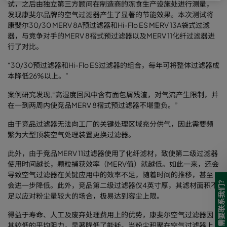
试，之后由独立第三方顾问在制造商的冻食生产设施处进行测量，
发现康斐尔品牌的空气过滤器产生了显著的节能效果。本次测试将
康斐尔30/30 MERV 8A预过滤器和Hi-Flo ES MERV 13A袋式过滤
器，与竞争对手的MERV 8褶式预过滤器以及MERV 11化纤过滤器进
行了对比。
“30/30预过滤器和Hi-Flo ES过滤器的组合，每年可将整体过滤器成
本降低26%以上。”
案例研究发现,“高湿度回风中含有面包屑残渣，对气流产生限制，并
在一到两周内使竞品MERV 8褶式预过滤器不堪重负。”
由于竞品过滤器无法向工厂的关键处理区域充分供气，因此需要频
繁为大型顶装空气处理装置更换过滤器。
此外，由于竞品MERV 11过滤器使用了化纤滤材，致使第二级过滤器
使用时间越长，颗粒捕获效率（MERV值）就越低。如此一来，还会
导致空气过滤器在关键应用中的效率不足，随着时间的推移，甚至
需要联系我们?
会进一步降低。此外，竞品第二级过滤器仅4英寸厚，其滤材面积不
足以应对粉尘量较大的场合，极易达到容尘上限。
得益于寿命、人工及废弃处理费用上的优势，康斐尔空气过滤器因
其较低的平均阻力，显著降低了能耗。当粉尘积聚在空气过滤器上