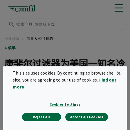
行业洞察
商业 & 公共建筑
菜单
康斐尔过滤器为美国一知名冷
冻食品制造商带来显著节能效
This site uses cookies. By continuing to browse the
site, you are agreeing to our use of cookies.
Find out
果
more
创建日期 2023年11月21日
Cookies Settings
康斐尔30/30 MERV 8A预过滤器搭配Hi-Flo ES MERV 13A袋式过滤
器，每年可为美国一知名冷冻食品制造商节省33,000美元。
Reject All
Accept All Cookies
在两台相同的空气处理装置中对空气过滤器进行了为期45天的测