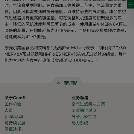
时，气流会受到限制。在食品加工等关键工艺中，气流量尤为重
要，因此风机需要适时提升速度，以维持必要的气流量。康斐尔空
气过滤器拥有更高的容尘量，可在调整风机速度前积聚更多的灰
尘。降低的风机速度则可显著节约成本。使用康斐尔MERV 8A预过
滤器的装置，日均能耗仅为37.86美元，而使用竞品褶式预过滤器，
能耗成本为42.67美元。
康斐尔美国食品和饮料部门经理Patrick Lally表示：“康斐尔30/30
MERV 8A预过滤器和Hi-Flo ES MERV 13A袋式过滤器的组合，每年
能为客户的冻食生产设施节省超过33,000美元。”
回到顶部
关于Camfil
业务领域
工作机会
空气过滤解决方案
人员
工业除尘过滤
新闻/活动
分子污染控制
可持续发展
动力系统
举报途径