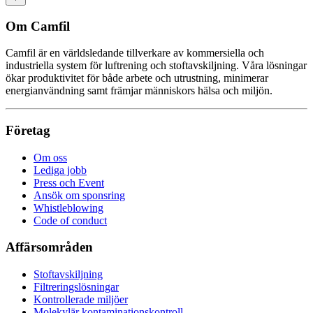
Om Camfil
Camfil är en världsledande tillverkare av kommersiella och
industriella system för luftrening och stoftavskiljning. Våra lösningar
ökar produktivitet för både arbete och utrustning, minimerar
energianvändning samt främjar människors hälsa och miljön.
Företag
Om oss
Lediga jobb
Press och Event
Ansök om sponsring
Whistleblowing
Code of conduct
Affärsområden
Stoftavskiljning
Filtreringslösningar
Kontrollerade miljöer
Molekylär kontaminationskontroll