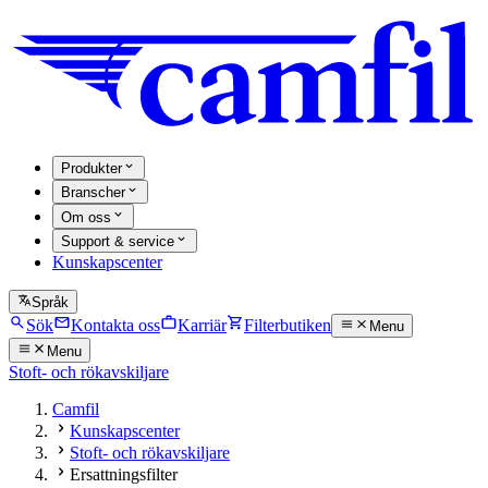
Produkter
Branscher
Om oss
Support & service
Kunskapscenter
Språk
Sök
Kontakta oss
Karriär
Filterbutiken
Menu
Menu
Stoft- och rökavskiljare
Camfil
Kunskapscenter
Stoft- och rökavskiljare
Ersattningsfilter