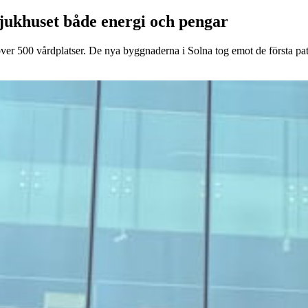
jukhuset både energi och pengar
ver 500 vårdplatser. De nya byggnaderna i Solna tog emot de första pati