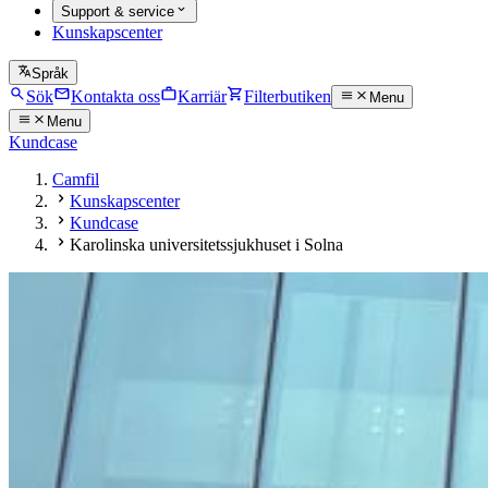
Support & service
Kunskapscenter
Språk
Sök
Kontakta oss
Karriär
Filterbutiken
Menu
Menu
Kundcase
Camfil
Kunskapscenter
Kundcase
Karolinska universitetssjukhuset i Solna