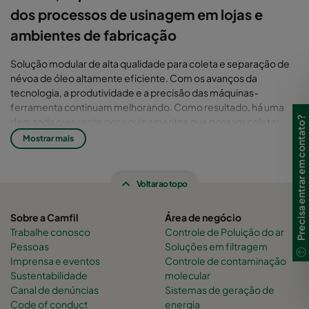
dos processos de usinagem em lojas e
ambientes de fabricação
Solução modular de alta qualidade para coleta e separação de
névoa de óleo altamente eficiente. Com os avanços da
tecnologia, a produtividade e a precisão das máquinas-
ferramenta continuam melhorando. Como resultado, há uma
Precisa entrar em contato?
demanda crescente por equipamentos que possam coletar
névoas de petróleo e partículas transportadas pelo ar. São
Mostrar mais
necessários coletores de névoa de óleo de alta qualidade para
garantir a segurança do trabalhador, manter a eficiência da
produção, proteger a planta e o equipamento de capital e
Voltar ao topo
cumprir os limites de exposição no local de trabalho da OSHA. O
coletor de névoa Handte Oil Expert fornece ótimos resultados
Sobre a Camfil
Área de negócio
mesmo sob as condições mais desafiadoras.
Trabalhe conosco
Controle de Poluição do ar
Pessoas
Soluções em filtragem
Imprensa e eventos
Controle de contaminação
Sustentabilidade
molecular
Canal de denúncias
Sistemas de geração de
Code of conduct
energia