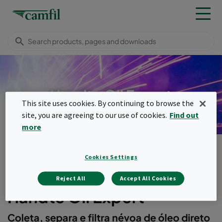
Handte Oil Expert
This site uses cookies. By continuing to browse the
site, you are agreeing to our use of cookies.
Find out
more
Produtos
Coletores de poeira, fumaça e névoa
Handte Oil Expert
Cookies Settings
Menu
Reject All
Accept All Cookies
Handte Oil Expert
Coleta, separa e filtra névoa de óleo direto