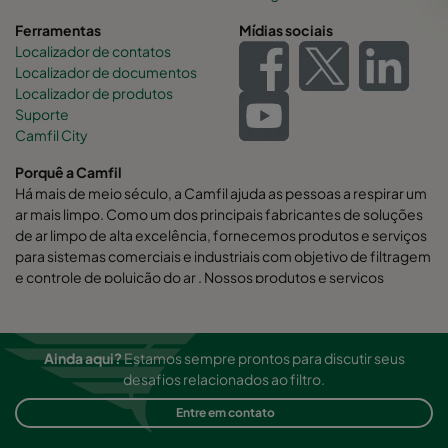
Ferramentas
Mídias sociais
Localizador de contatos
Localizador de documentos
Localizador de produtos
Suporte
Camfil City
Porquê a Camfil
Há mais de meio século, a Camfil ajuda as pessoas a respirar um
ar mais limpo. Como um dos principais fabricantes de soluções
de ar limpo de alta excelência, fornecemos produtos e serviços
para sistemas comerciais e industriais com objetivo de filtragem
e controle de poluição do ar . Nossos produtos e serviços
auxiliam na melhora da produtividade dos funcionários e da
performance dos equipamentos, minimizando o uso de energia
e beneficiando a saúde humana e o meio ambiente.
Ainda aqui?
Estamos sempre prontos para discutir seus
Acreditamos firmemente que nossas soluções são as de melhor
desafios relacionados ao filtro.
custo benefício para nossos clientes.
Entre em contato