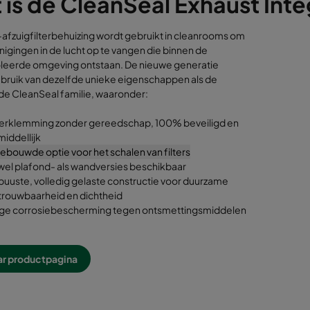
 is de CleanSeal Exhaust Inte
afzuigfilterbehuizing wordt gebruikt in cleanrooms om
nigingen in de lucht op te vangen die binnen de
leerde omgeving ontstaan. De nieuwe generatie
bruik van dezelfde unieke eigenschappen als de
de CleanSeal familie, waaronder:
lterklemming zonder gereedschap, 100% beveiligd en
iddellijk
ebouwde optie voor het schalen van filters
el plafond- als wandversies beschikbaar
uuste, volledig gelaste constructie voor duurzame
trouwbaarheid en dichtheid
ge corrosiebescherming tegen ontsmettingsmiddelen
ar productpagina