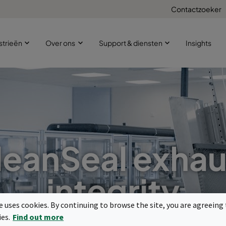
Contactzoeker
strieën
Over ons
Support & diensten
Insights
leanSeal exhau
integrity
te uses cookies. By continuing to browse the site, you are agreeing 
ies.
Find out more
Voor delicate processen