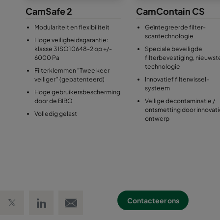
CamSafe 2
CamContain CS
Modulariteit en flexibiliteit
Geïntegreerde filter-
scantechnologie
Hoge veiligheidsgarantie:
klasse 3 ISO10648-2 op +/-
Speciale beveiligde
6000 Pa
filterbevestiging, nieuwst
technologie
Filterklemmen "Twee keer
veiliger'' (gepatenteerd)
Innovatief filterwissel-
systeem
Hoge gebruikersbescherming
door de BIBO
Veilige decontaminatie /
ontsmetting door innovati
Volledig gelast
ontwerp
 Facebook
Share on Twitter
Share on LinkedIn
Email link
Contacteer ons