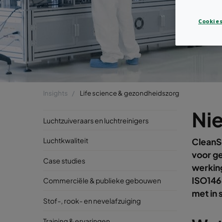
Cookies
Insights
Life science & gezondheidszorg
Ni
Luchtzuiveraars en luchtreinigers
Luchtkwaliteit
CleanSe
voor g
Case studies
werking
ISO1464
Commerciële & publieke gebouwen
met in s
Stof-, rook- en nevelafzuiging
Training & ervaringen