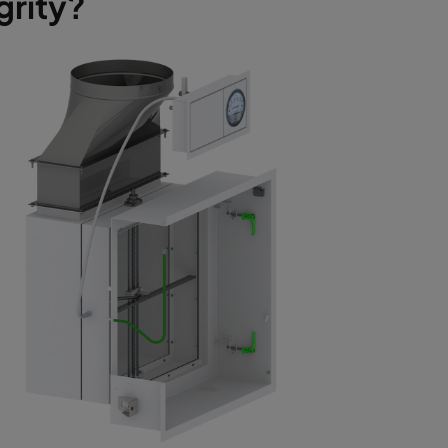
grity?