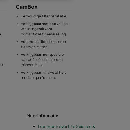
CamBox
Eenvoudige filterinstallatie
Verkrijgbaar met een veilige
wisselingszak voor
e
contactloze filterwisseling
Voor verschillende soorten
filters en maten
Verkrijgbaar met speciale
schroef- of scharnierend
ef
inspectieluik
Verkrijgbaar in halve of hele
module qua formaat.
Meer informatie
Lees meer over Life Science &