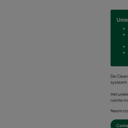
Unie
De CleanS
systeem 
Het uniek
ruimte mo
Neem con
Conta