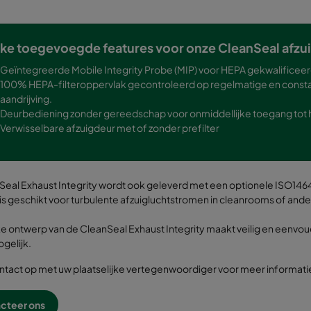
ke toegevoegde features voor onze CleanSeal afzu
Geïntegreerde Mobile Integrity Probe (MIP) voor HEPA gekwalificeerd
100% HEPA-filteroppervlak gecontroleerd op regelmatige en constan
aandrijving.
Deurbediening zonder gereedschap voor onmiddellijke toegang tot he
Verwisselbare afzuigdeur met of zonder prefilter
eal Exhaust Integrity wordt ook geleverd met een optionele ISO1464
is geschikt voor turbulente afzuigluchtstromen in cleanrooms of an
e ontwerp van de CleanSeal Exhaust Integrity maakt veilig en eenvoudig
gelijk.
tact op met uw plaatselijke vertegenwoordiger voor meer informati
cteer ons