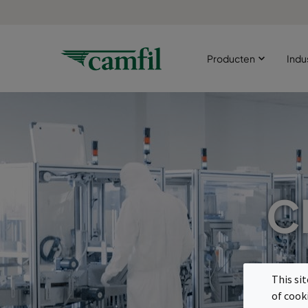
Producten
Indu
C
This si
of cook