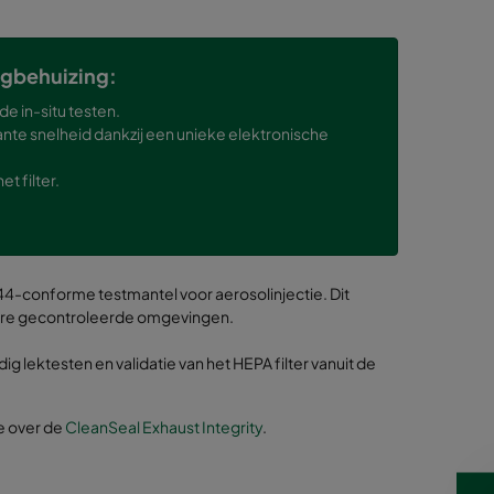
igbehuizing:
e in-situ testen.
te snelheid dankzij een unieke elektronische
t filter.
4-conforme testmantel voor aerosolinjectie. Dit
dere gecontroleerde omgevingen.
 lektesten en validatie van het HEPA filter vanuit de
e over de
CleanSeal Exhaust Integrity
.