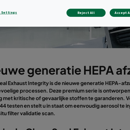
 Settings
Reject All
Accept A
euwe generatie HEPA af
al Exhaust Integrity is de nieuwe generatie HEPA-af
evoelige processen. Deze premium serie is ontworpen
 met kritische of gevaarlijke stoffen te garanderen. 
4 testen en stelt u in staat om eenvoudig aerosol te 
itu filter validatie scan.