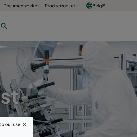
Documentzoeker
Productzoeker
België
st
to our use