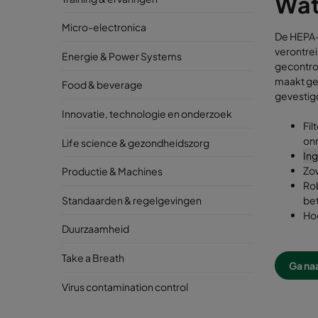
Wat
Micro-electronica
De HEPA-
verontrei
Energie & Power Systems
gecontro
maakt ge
Food & beverage
gevestig
Innovatie, technologie en onderzoek
Fi
onm
Life science & gezondheidszorg
Ing
Zow
Productie & Machines
Rob
Standaarden & regelgevingen
be
Ho
Duurzaamheid
Take a Breath
Ga na
Virus contamination control