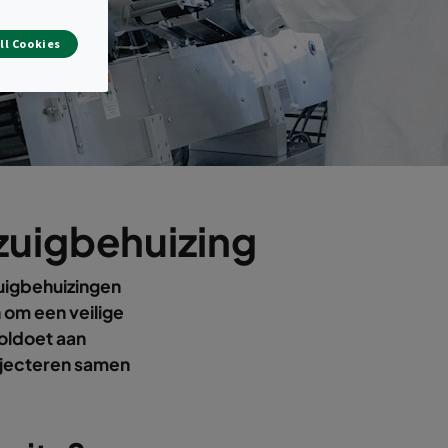
ll Cookies
zuigbehuizing
zuigbehuizingen
 om een veilige
Voldoet aan
injecteren samen