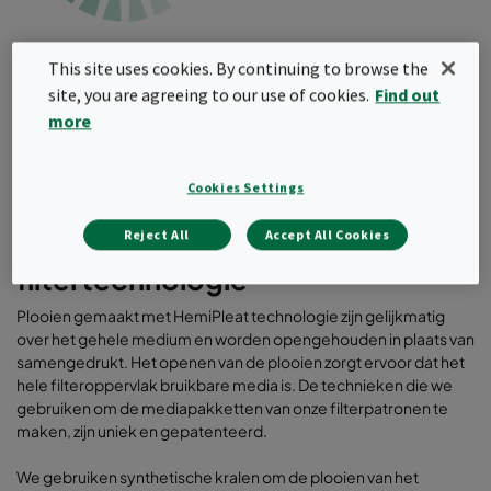
This site uses cookies. By continuing to browse the
site, you are agreeing to our use of cookies.
Find out
more
Cookies Settings
Reject All
Accept All Cookies
HemiPleat: geavanceerde
filtertechnologie
Plooien gemaakt met HemiPleat technologie zijn gelijkmatig
over het gehele medium en worden opengehouden in plaats van
samengedrukt. Het openen van de plooien zorgt ervoor dat het
hele filteroppervlak bruikbare media is. De technieken die we
gebruiken om de mediapakketten van onze filterpatronen te
maken, zijn uniek en gepatenteerd.
We gebruiken synthetische kralen om de plooien van het