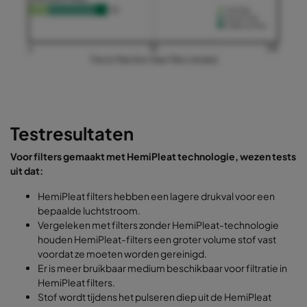
Testresultaten
Voor filters gemaakt met HemiPleat technologie, wezen tests
uit dat:
HemiPleat filters hebben een lagere drukval voor een
bepaalde luchtstroom.
Vergeleken met filters zonder HemiPleat-technologie
houden HemiPleat-filters een groter volume stof vast
voordat ze moeten worden gereinigd.
Er is meer bruikbaar medium beschikbaar voor filtratie in
HemiPleat filters.
Stof wordt tijdens het pulseren diep uit de HemiPleat