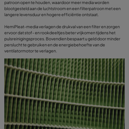
patroon open te houden, waardoor meer media worden
blootgesteld aan de luchtstroom en een filterpatroon met een
langere levensduur en hogere efficiëntie ontstaat.
HemiPleat-media verlagen de drukval van een filter en zorgen
ervoor dat stof- en rookdeeltjes beter vrijkomen tijdens het
pulsreinigingsproces. Bovendien bespaart u geld door minder
perslucht te gebruiken en de energiebehoefte van de
ventilatormotor te verlagen.