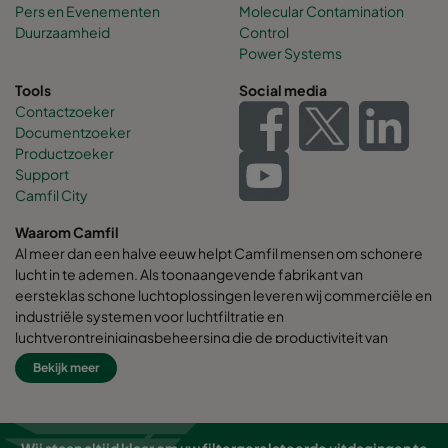
Pers en Evenementen
Molecular Contamination
Duurzaamheid
Control
Power Systems
Tools
Social media
Contactzoeker
Documentzoeker
Productzoeker
Support
Camfil City
Waarom Camfil
Al meer dan een halve eeuw helpt Camfil mensen om schonere
lucht in te ademen. Als toonaangevende fabrikant van
eersteklas schone luchtoplossingen leveren wij commerciële en
industriële systemen voor luchtfiltratie en
luchtverontreinigingsbeheersing die de productiviteit van
werknemers en apparatuur verbeteren, het energieverbruik
Bekijk meer
minimaliseren en de menselijke gezondheid en het milieu ten
goede komen.
Wij zijn ervan overtuigd dat de beste oplossingen voor onze
Wij staan altijd klaar om uw filtergerelateerde uitdagingen te