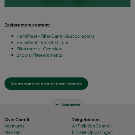
Explore more content:
HemiPleat - Filter Camfil dust collectors
HemiPleat - Retrofit filters
Filter media - Overview
Show all filter elements
Neem contact op met onze experts
Naar boven
Over Camfil
Vakgebieden
Vacatures
Air Pollution Control
Mensen
Filtratie Oplossingen