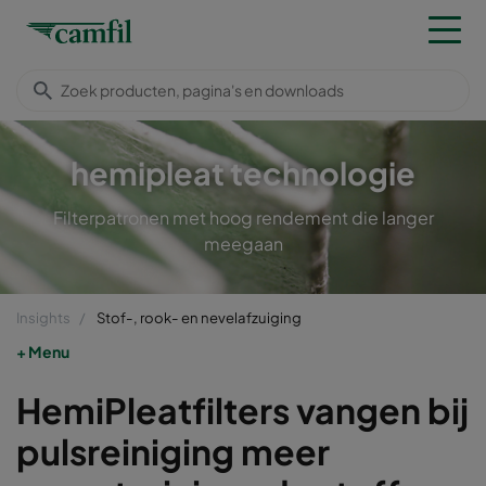
hemipleat technologie
Filterpatronen met hoog rendement die langer
meegaan
Insights
Stof-, rook- en nevelafzuiging
Menu
HemiPleatfilters vangen bij
pulsreiniging meer