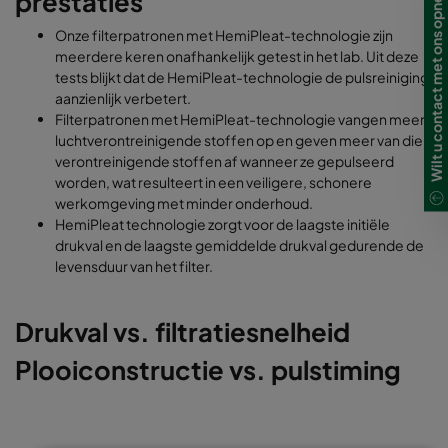
Wilt u contact met ons opnemen?
prestaties
Onze filterpatronen met HemiPleat-technologie zijn
meerdere keren onafhankelijk getest in het lab. Uit deze
tests blijkt dat de HemiPleat-technologie de pulsreiniging
aanzienlijk verbetert.
Filterpatronen met HemiPleat-technologie vangen meer
luchtverontreinigende stoffen op en geven meer van die
verontreinigende stoffen af wanneer ze gepulseerd
worden, wat resulteert in een veiligere, schonere
werkomgeving met minder onderhoud.
HemiPleat technologie zorgt voor de laagste initiële
drukval en de laagste gemiddelde drukval gedurende de
levensduur van het filter.
Drukval vs. filtratiesnelheid
Plooiconstructie vs. pulstiming