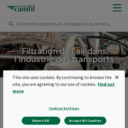
Filtration de l'air dans
l'industrie des transports
This site uses cookies. By continuing to browse the
Secteurs
Industrie de la mobilité
site, you are agreeing to our use of cookies.
Find out
Industrie de véhicules automobiles
more
Menu
Cookies Settings
Industrie de véhicules
Reject All
Accept All Cookies
automobiles