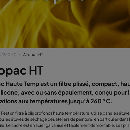
s (250°C)
Airopac HT
ropac HT
c Haute Temp est un filtre plissé, compact, hau
ilicone, avec ou sans épaulement, conçu pour 
ations aux températures jusqu’à 260 °C.
T est un filtre à plis profonds haute température, utilisé dans les étuv
ou les étuves de séchage des ateliers de peinture, en particulier dans l
e. Le cadre est en acier galvanisé et facilement démontable. Les pl