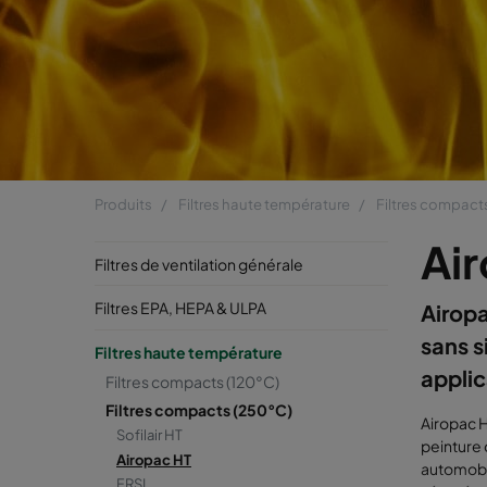
Produits
Filtres haute température
Filtres compact
Ai
Filtres de ventilation générale
Filtres EPA, HEPA & ULPA
Airopa
sans s
Filtres haute température
applic
Filtres compacts (120°C)
Filtres compacts (250°C)
Airopac H
Sofilair HT
peinture 
Airopac HT
automobil
FRSI