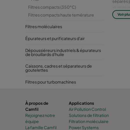
séparés p
Filtres compacts (350°C)
aluminium
maintienn
Filtres compacts haute temérature
Voir plu
52.2:2007
Filtres moléculaires
Épurateurs et purificateurs d'air
Dépoussiéreurs industriels & épurateurs
de brouillards d'huile
Caissons, cadres et séparateurs de
goutelettes
Filtres pour turbomachines
À propos de
Applications
Camfil
Air Pollution Control
Rejoignez notre
Solutions de filtration
équipe
Filtration moléculaire
La famille Camfil
Power Systems