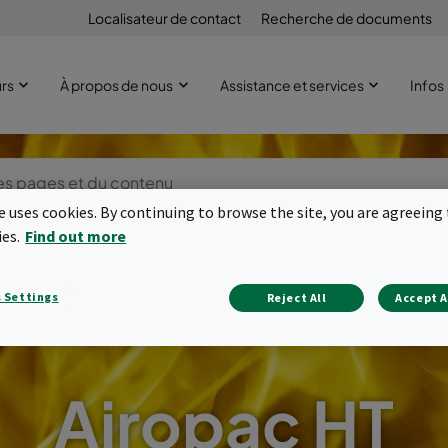
Localisateur de contact
Recherche de documents
urs
À propos de nous
Assistance et services
Infos
te uses cookies. By continuing to browse the site, you are agreeing 
ies.
Find out more
 Settings
Reject All
Accept A
Airopac HT