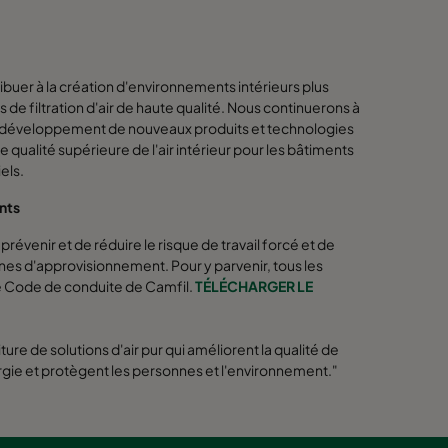
buer à la création d'environnements intérieurs plus
s de filtration d'air de haute qualité. Nous continuerons à
s le développement de nouveaux produits et technologies
une qualité supérieure de l'air intérieur pour les bâtiments
els.
ants
révenir et de réduire le risque de travail forcé et de
înes d'approvisionnement. Pour y parvenir, tous les
e Code de conduite de Camfil.
TÉLÉCHARGER LE
ture de solutions d'air pur qui améliorent la qualité de
nergie et protègent les personnes et l'environnement."