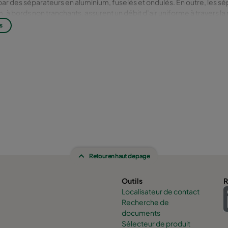
ar des séparateurs en aluminium, fuselés et ondulés. En outre, les s
, à bords non tranchants, assurent un débit d’air uniforme à travers la 
ent sa stabilité. Le filtre est certifié selon les normes ISO 16890 (EN
s
 de la classe du filtre.
Retour en haut de page
Outils
R
Localisateur de contact
Recherche de
documents
Sélecteur de produit