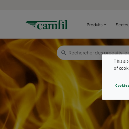
Produits
Secte
This si
of cook
Cookies