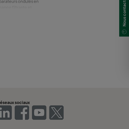
Nous contacter
éparateurs ondulés en
nappe filtrante et
779:2012) et ASHRAE
éseaux sociaux