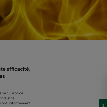
te efficacité,
les
es de cuisson de
’industrie
is sont uniformément