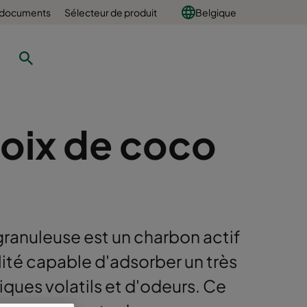
 documents
Sélecteur de produit
Belgique
oix de coco
ranuleuse est un charbon actif
lité capable d'adsorber un très
iques volatils et d'odeurs. Ce