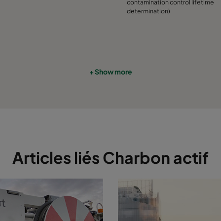
contamination control lifetime
determination)
+ Show more
Articles liés Charbon actif