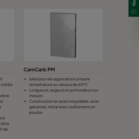
CamCarb PM
 V
Idéal pour les applications à haute
u média
température au-dessus de 60ºC
Longueurs, largeurs et profondeurs sur
hylène
mesure
es
Construction en acier inoxydable, acier
a
galvanisé, métal avec revêtement en
poudre
ité
t être
if de