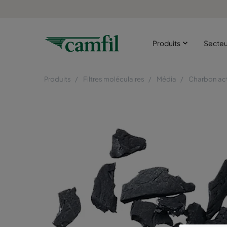
Produits
Secte
Produits
Filtres moléculaires
Média
Charbon act