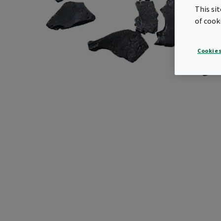
This si
of cook
Cookies