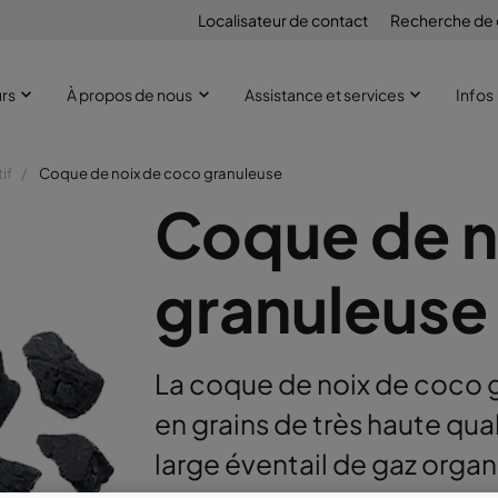
Localisateur de contact
Recherche de
urs
À propos de nous
Assistance et services
Infos
if
Coque de noix de coco granuleuse
Coque de n
granuleuse
La coque de noix de coco g
en grains de très haute qua
large éventail de gaz organ