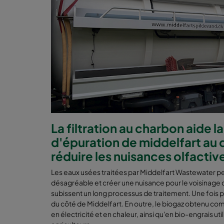
La filtration au charbon aide la
d'épuration de middelfart au
réduire les nuisances olfactiv
Les eaux usées traitées par Middelfart Wastewater p
désagréable et créer une nuisance pour le voisinage d
subissent un long processus de traitement. Une fois pu
du côté de Middelfart. En outre, le biogaz obtenu co
en électricité et en chaleur, ainsi qu'en bio-engrais u