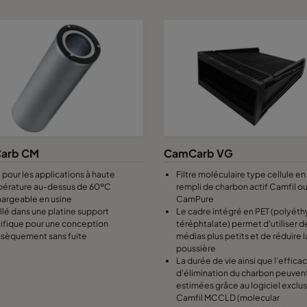
arb CM
CamCarb VG
 pour les applications à haute
Filtre moléculaire type cellule en
érature au-dessus de 60ºC
rempli de charbon actif Camfil o
argeable en usine
CamPure
allé dans une platine support
Le cadre intégré en PET (polyét
ifique pour une conception
téréphtalate) permet d'utiliser d
insèquement sans fuite
médias plus petits et de réduire l
poussière
La durée de vie ainsi que l’efficac
d’élimination du charbon peuven
estimées grâce au logiciel exclus
Camfil MCCLD (molecular