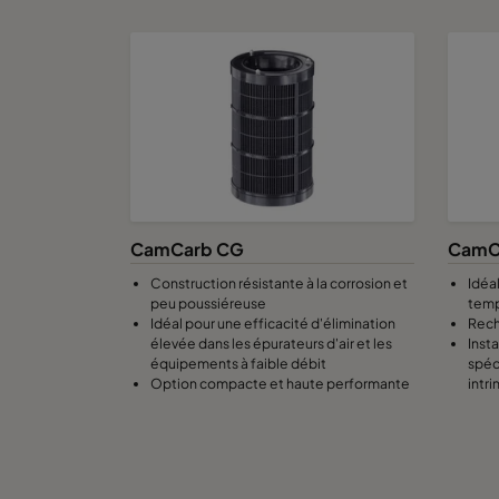
CamCarb CG
CamC
Construction résistante à la corrosion et
Idéal
peu poussiéreuse
temp
Idéal pour une efficacité d'élimination
Rech
élevée dans les épurateurs d'air et les
Inst
équipements à faible débit
spéc
Option compacte et haute performante
intr