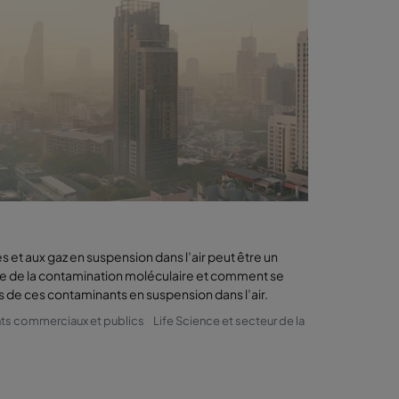
s et aux gaz en suspension dans l’air peut être un
le de la contamination moléculaire et comment se
s de ces contaminants en suspension dans l’air.
ts commerciaux et publics
Life Science et secteur de la