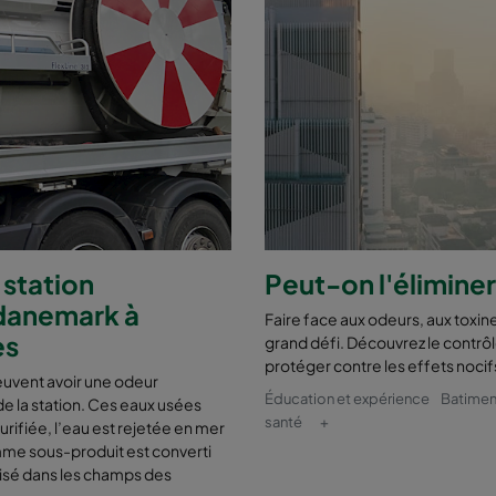
 station
Peut-on l'éliminer
 danemark à
Faire face aux odeurs, aux toxine
es
grand défi. Découvrez le contrô
protéger contre les effets nocif
euvent avoir une odeur
Éducation et expérience
Batimen
e la station. Ces eaux usées
santé
+
rifiée, l’eau est rejetée en mer
mme sous-produit est converti
tilisé dans les champs des