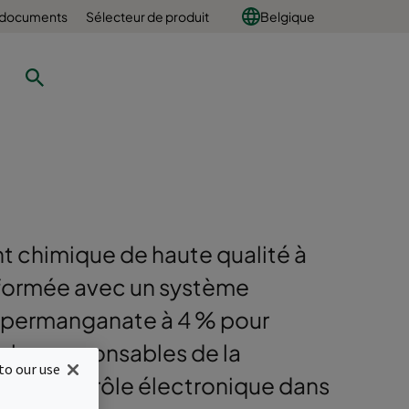
 documents
Sélecteur de produit
Belgique
t chimique de haute qualité à
oformée avec un système
u permanganate à 4 % pour
ables responsables de la
to our use
 de contrôle électronique dans