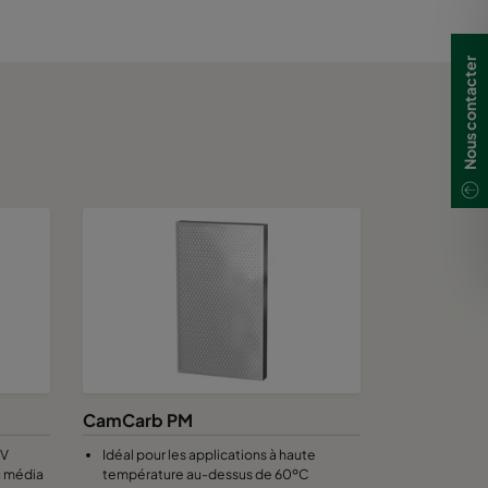
Nous contacter
CamCarb PM
 V
Idéal pour les applications à haute
u média
température au-dessus de 60ºC