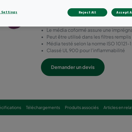
les industries de transform
 Settings
Reject All
Accept A
Cible les gaz acides oxydables respons
Idéal pour le formaldéhyde
Le média coformé assure une imprégn
Peut être utilisé dans les filtres rempli
Média testé selon la norme ISO 10121-
Classé UL 900 pour l'inflammabilité
Demander un devis
cifications
Téléchargements
Produits associés
Articles en rela