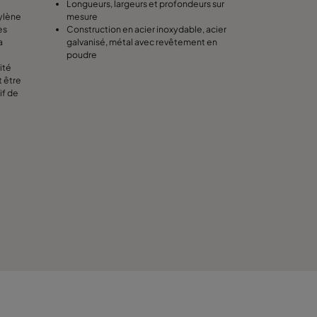
Longueurs, largeurs et profondeurs sur
hylène
mesure
es
Construction en acier inoxydable, acier
a
galvanisé, métal avec revêtement en
poudre
ité
t être
if de