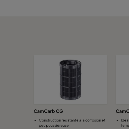
CamCarb CG
CamC
Construction résistante à la corrosion et
Idéal
peu poussiéreuse
temp