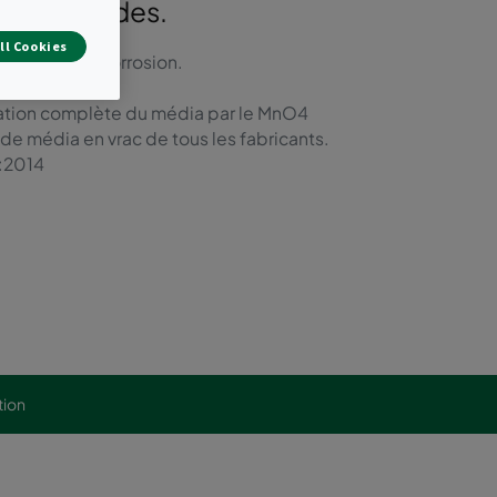
ation lourdes.
ll Cookies
ables de la corrosion.
ation complète du média par le MnO4
s de média en vrac de tous les fabricants.
1:2014
tion