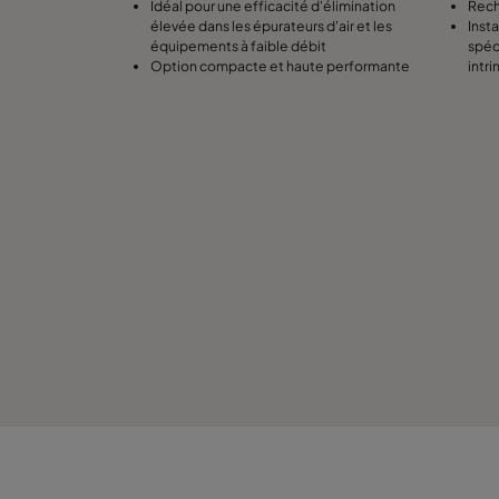
Idéal pour une efficacité d'élimination
Rech
élevée dans les épurateurs d'air et les
Inst
équipements à faible débit
spéc
Option compacte et haute performante
intr