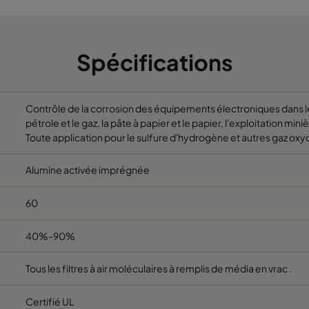
Spécifications
Contrôle de la corrosion des équipements électroniques dans les
pétrole et le gaz, la pâte à papier et le papier, l'exploitation mi
Toute application pour le sulfure d'hydrogène et autres gaz oxy
Alumine activée imprégnée
60
40%-90%
Tous les filtres à air moléculaires à remplis de média en vrac .
Certifié UL