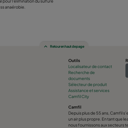
pour l'élimination du sulfure
ess anaérobie.
Retour en haut de page
Outils
R
Localisateur de contact
Recherche de
documents
Sélecteur de produit
Assistance et services
Camfil City
Camfil
Depuis plus de 55 ans, Camfil s’
un air plus propre. En tant que l
nous fournissons aux secteurs tert