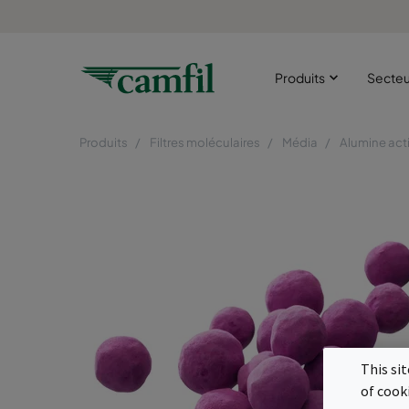
Produits
Secte
Produits
Filtres moléculaires
Média
Alumine act
This si
of cook