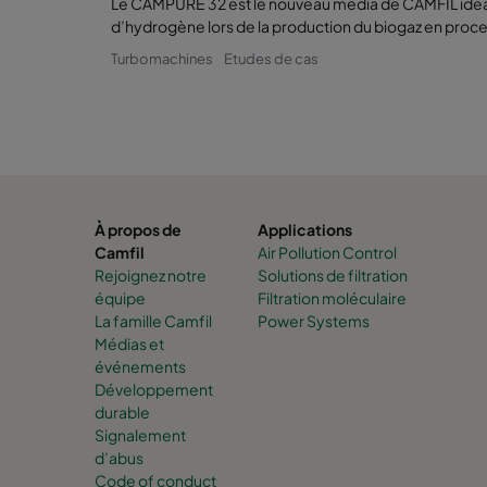
Le CAMPURE 32 est le nouveau média de CAMFIL idéal 
d’hydrogène lors de la production du biogaz en proc
Turbomachines
Etudes de cas
À propos de
Applications
Camfil
Air Pollution Control
Rejoignez notre
Solutions de filtration
équipe
Filtration moléculaire
La famille Camfil
Power Systems
Médias et
événements
Développement
durable
Signalement
d’abus
Code of conduct