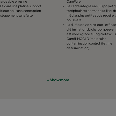
argeable en usine
CamPure
allé dans une platine support
Le cadre intégré en PET (polyét
ifique pour une conception
téréphtalate) permet d'utiliser d
insèquement sans fuite
médias plus petits et de réduire l
poussière
La durée de vie ainsi que l’efficac
d’élimination du charbon peuven
estimées grâce au logiciel exclus
Camfil MCCLD (molecular
contamination control lifetime
determination)
+ Show more