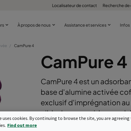
Localisateur de contact
Recherche de
urs
À propos de nous
Assistance et services
Infos
ivée
CamPure 4
CamPure 4
CamPure 4 est un adsorban
base d'alumine activée c
exclusif d'imprégnation a
cibler les gaz acides oxyd
te uses cookies. By continuing to browse the site, you are agreeing 
corrosion des équipements
ies.
Find out more