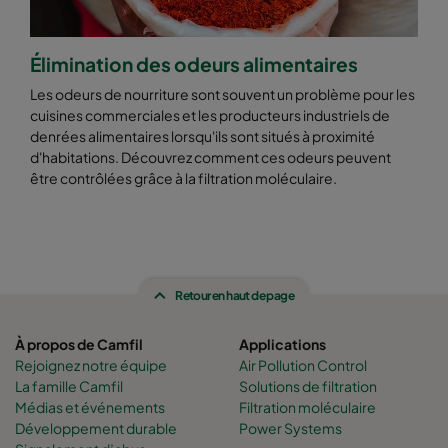
Élimination des odeurs alimentaires
Les odeurs de nourriture sont souvent un problème pour les
cuisines commerciales et les producteurs industriels de
denrées alimentaires lorsqu'ils sont situés à proximité
d'habitations. Découvrez comment ces odeurs peuvent
être contrôlées grâce à la filtration moléculaire.
Retour en haut de page
À propos de Camfil
Applications
Rejoignez notre équipe
Air Pollution Control
La famille Camfil
Solutions de filtration
Médias et événements
Filtration moléculaire
Développement durable
Power Systems