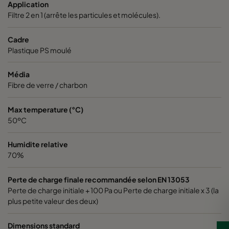
Application
Filtre 2 en 1 (arrête les particules et molécules).
0185 592x592x640-10
ePM1 85%
Cadre
Plastique PS moulé
0185 490x592x640-8
ePM1 85%
Média
0185 287x592x640-5
ePM1 85%
Fibre de verre / charbon
0185 592x490x640-10
ePM1 85%
Max temperature (°C)
50ºC
0185 592x287x640-10
ePM1 85%
Humidite relative
70%
0185 287x287x640-5
ePM1 85%
Perte de charge finale recommandée selon EN 13053
Perte de charge initiale + 100 Pa ou Perte de charge initiale x 3 (la
0185 490x490x640-8
ePM1 85%
plus petite valeur des deux)
0185 592x592x520-10
ePM1 85%
Dimensions standard