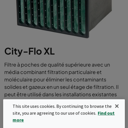
City-Flo XL
Filtre à poches de qualité supérieure avec un
média combinant filtration particulaire et
moléculaire pour éliminer les contaminants
solides et gazeux en un seul étage de filtration. Il
peut être utilisé dans les installations existantes
pour éliminer la plupart des polluants intérieurs et
This site uses cookies. By continuing to browse the
extérieurs à faible concentration, avec des
site, you are agreeing to our use of cookies.
Find out
efficacités ePM1 selon la norme ISO16890.
more