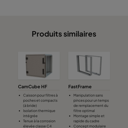
Produits similaires
CamCube HF
FastFrame
Caisson pour filtres à
Manipulation sans
poches et compacts
pinces pour un temps
(à bride)
de remplacement du
Isolation thermique
filtre optimal
intégrée
Montage simple et
Tenue à la corrosion
rapide du cadre
élevée classe C4
Concept modulaire