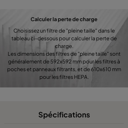
0160 592x287x640-10
ePM1 60%
F7
Calculer la perte de charge
0160 287x287x640-5
ePM1 60%
F7
Choisissez un filtre de "pleine taille" dans le
0160 592x592x520-10
ePM1 60%
F7
tableau ci-dessous pour calculer la perte de
charge.
0160 490x592x520-8
ePM1 60%
F7
Les dimensions des filtres de "pleine taille" sont
généralement de 592x592 mm pour les filtres à
0160 287x592x520-5
ePM1 60%
F7
poches et panneaux filtrants, et de 610x610 mm
pour les filtres HEPA.
0160 592x490x520-10
ePM1 60%
F7
0160 490x490x520-8
ePM1 60%
F7
0160 592x287x520-10
ePM1 60%
F7
Spécifications
0160 287x287x520-5
ePM1 60%
F7