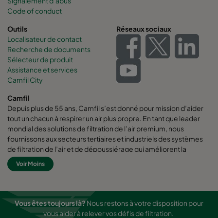
Signalement d’abus
Code of conduct
Outils
Réseaux sociaux
Localisateur de contact
Recherche de documents
Sélecteur de produit
Assistance et services
Camfil City
Camfil
Depuis plus de 55 ans, Camfil s’est donné pour mission d’aider
tout un chacun à respirer un air plus propre. En tant que leader
mondial des solutions de filtration de l’air premium, nous
fournissons aux secteurs tertiaires et industriels des systèmes
de filtration de l’air et de dépoussiérage qui améliorent la
productivité des employés et des équipements, qui
Voir Moins
augmentent l’efficacité énergétique, et qui protègent la santé
des hommes et l’environnement.
Chez Camfil nous pensons que les meilleures solutions pour nos
Vous êtes toujours là?
Nous restons à votre disposition pour
clients doivent également être les meilleures solutions pour
vous aider à relever vos défis de filtration.
notre planète. C’est pourquoi, à chaque étape de la vie d’un