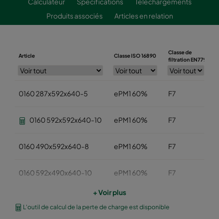
Calculateur
Spécifications
Téléchargements
Produits associés
Articles en relation
Classe de
Article
Classe ISO 16890
L
filtration EN779
0160 287x592x640-5
ePM1 60%
F7
0160 592x592x640-10
ePM1 60%
F7
0160 490x592x640-8
ePM1 60%
F7
0160 592x490x640-10
ePM1 60%
F7
+ Voir plus
0160 490x490x640-8
ePM1 60%
F7
L'outil de calcul de la perte de charge est disponible