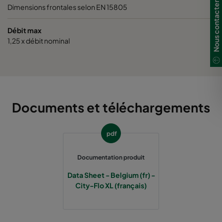
Nous contacter
Dimensions frontales selon EN 15805
0185 490x592x520-8
ePM1 85%
Débit max
1,25 x débit nominal
0185 287x592x520-5
ePM1 85%
0185 592x490x520-10
ePM1 85%
0185 592x287x520-10
ePM1 85%
Documents et téléchargements
0185 287x287x520-5
ePM1 85%
pdf
0185 490x490x520-8
ePM1 85%
Documentation produit
Data Sheet - Belgium (fr) -
City-Flo XL (français)