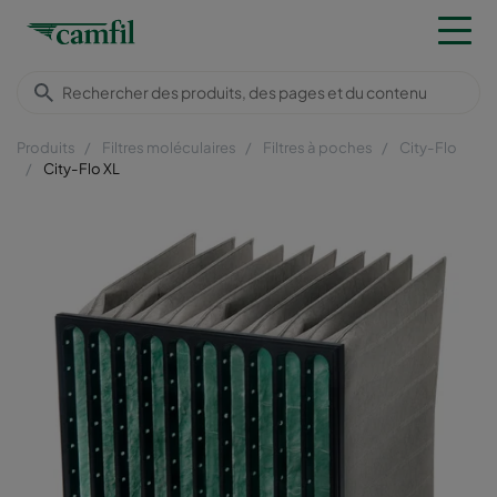
Produits
Filtres moléculaires
Filtres à poches
City-Flo
City-Flo XL