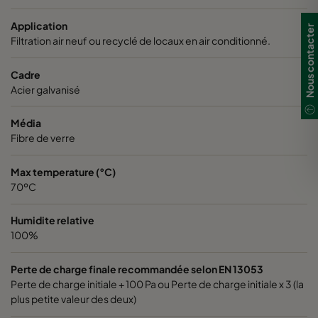
Application
Nous contacter
0150 287x592x370-3
ePM1 50%
F7
2
Filtration air neuf ou recyclé de locaux en air conditionné.
Cadre
0150 592x287x370-6
ePM1 50%
F7
5
Acier galvanisé
0150 592x490x370-6
ePM1 50%
F7
5
Média
Fibre de verre
0150 287x287x370-3
ePM1 50%
F7
2
Max temperature (°C)
70ºC
0150 592x592x600-8
ePM1 50%
F7
5
Humidite relative
0150 592x287x600-8
ePM1 50%
F7
5
100%
0150 490x592x600-6
ePM1 50%
F7
4
Perte de charge finale recommandée selon EN 13053
Perte de charge initiale + 100 Pa ou Perte de charge initiale x 3 (la
plus petite valeur des deux)
0150 592x490x600-8
ePM1 50%
F7
5