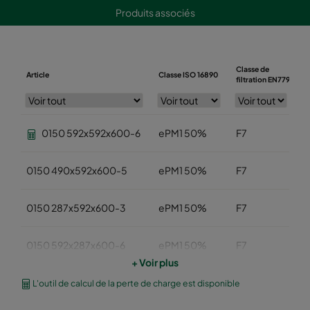
Produits associés
Classe de
Article
Classe ISO 16890
L
filtration EN779
0150 592x592x600-6
ePM1 50%
F7
5
0150 490x592x600-5
ePM1 50%
F7
4
0150 287x592x600-3
ePM1 50%
F7
2
0150 592x287x600-6
ePM1 50%
F7
5
+ Voir plus
0150 592x490x600-6
ePM1 50%
F7
5
L'outil de calcul de la perte de charge est disponible