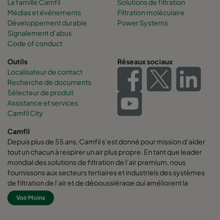
La famille Camfil
Solutions de filtration
Médias et événements
Filtration moléculaire
Développement durable
Power Systems
Signalement d’abus
Code of conduct
Outils
Réseaux sociaux
Localisateur de contact
Recherche de documents
Sélecteur de produit
Assistance et services
Camfil City
Camfil
Depuis plus de 55 ans, Camfil s’est donné pour mission d’aider
tout un chacun à respirer un air plus propre. En tant que leader
mondial des solutions de filtration de l’air premium, nous
fournissons aux secteurs tertiaires et industriels des systèmes
de filtration de l’air et de dépoussiérage qui améliorent la
productivité des employés et des équipements, qui
Voir Moins
augmentent l’efficacité énergétique, et qui protègent la santé
des hommes et l’environnement.