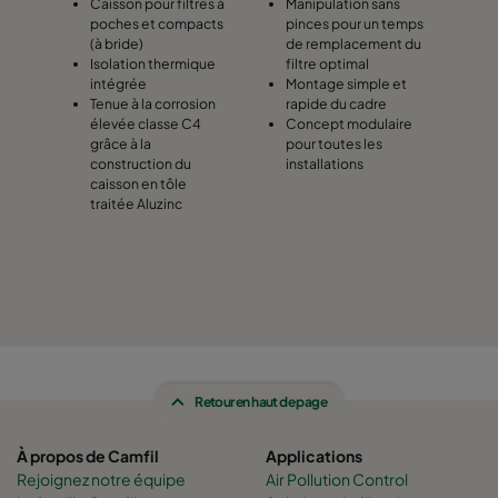
Caisson pour filtres à
Manipulation sans
poches et compacts
pinces pour un temps
(à bride)
de remplacement du
Isolation thermique
filtre optimal
intégrée
Montage simple et
Tenue à la corrosion
rapide du cadre
élevée classe C4
Concept modulaire
grâce à la
pour toutes les
construction du
installations
caisson en tôle
traitée Aluzinc
Retour en haut de page
À propos de Camfil
Applications
Rejoignez notre équipe
Air Pollution Control