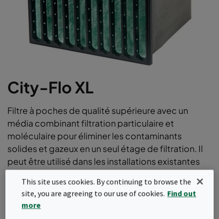
City-Flo XL
Filtre à poches de qualité supérieure avec un
média combinant filtration particulaire et
moléculaire pour éliminer les contaminants
solides et gazeux en un seul étage de filtration. Il
peut être utilisé dans les installations existantes
pour éliminer la plupart des polluants intérieurs et
This site uses cookies. By continuing to browse the
extérieurs à faible concentration, avec des
site, you are agreeing to our use of cookies.
Find out
efficacités ePM1 selon la norme ISO16890.
more