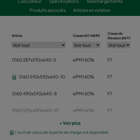
Calculateur
Spécifications
Téléchargements
Produits associés
Articles en relation
Classe de
Article
Classe ISO 16890
L
filtration EN779
0160 287x592x640-5
ePM1 60%
F7
0160 592x592x640-10
ePM1 60%
F7
0160 490x592x640-8
ePM1 60%
F7
0160 592x490x640-10
ePM1 60%
F7
+ Voir plus
0160 490x490x640-8
ePM1 60%
F7
L'outil de calcul de la perte de charge est disponible