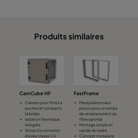
Produits similaires
CamCube HF
FastFrame
Caisson pour filtres à
Manipulation sans
poches et compacts
pinces pour un temps
(à bride)
de remplacement du
Isolation thermique
filtre optimal
intégrée
Montage simple et
Tenue à la corrosion
rapide du cadre
élevée classe C4
Concept modulaire