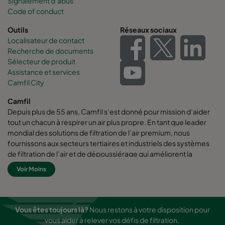
Signalement d’abus
Code of conduct
Outils
Réseaux sociaux
Localisateur de contact
Recherche de documents
Sélecteur de produit
Assistance et services
Camfil City
Camfil
Depuis plus de 55 ans, Camfil s’est donné pour mission d’aider
tout un chacun à respirer un air plus propre. En tant que leader
mondial des solutions de filtration de l’air premium, nous
fournissons aux secteurs tertiaires et industriels des systèmes
de filtration de l’air et de dépoussiérage qui améliorent la
productivité des employés et des équipements, qui
Voir Moins
augmentent l’efficacité énergétique, et qui protègent la santé
des hommes et l’environnement.
Chez Camfil nous pensons que les meilleures solutions pour nos
Vous êtes toujours là?
Nous restons à votre disposition pour
clients doivent également être les meilleures solutions pour
vous aider à relever vos défis de filtration.
notre planète. C’est pourquoi, à chaque étape de la vie d’un