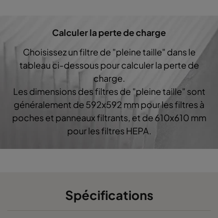
0160 592x287x640-10
ePM1 60%
F7
Calculer la perte de charge
0160 287x287x640-5
ePM1 60%
F7
Choisissez un filtre de "pleine taille" dans le
0160 592x592x520-10
ePM1 60%
F7
tableau ci-dessous pour calculer la perte de
charge.
0160 490x592x520-8
ePM1 60%
F7
Les dimensions des filtres de "pleine taille" sont
généralement de 592x592 mm pour les filtres à
0160 287x592x520-5
ePM1 60%
F7
poches et panneaux filtrants, et de 610x610 mm
pour les filtres HEPA.
0160 592x490x520-10
ePM1 60%
F7
0160 490x490x520-8
ePM1 60%
F7
0160 592x287x520-10
ePM1 60%
F7
Spécifications
0160 287x287x520-5
ePM1 60%
F7