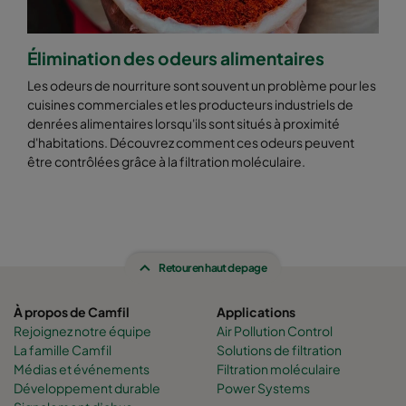
Élimination des odeurs alimentaires
Les odeurs de nourriture sont souvent un problème pour les
cuisines commerciales et les producteurs industriels de
denrées alimentaires lorsqu'ils sont situés à proximité
d'habitations. Découvrez comment ces odeurs peuvent
être contrôlées grâce à la filtration moléculaire.
Retour en haut de page
À propos de Camfil
Applications
Rejoignez notre équipe
Air Pollution Control
La famille Camfil
Solutions de filtration
Médias et événements
Filtration moléculaire
Développement durable
Power Systems