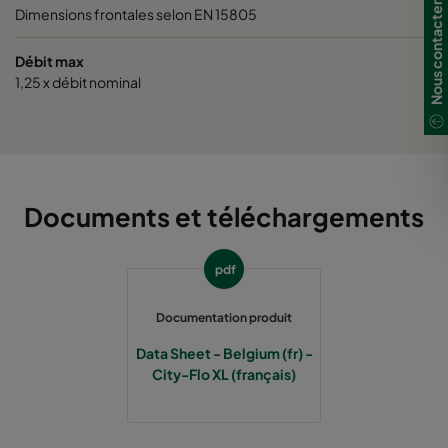
Nous contacter
Dimensions frontales selon EN 15805
0185 490x592x520-8
ePM1 85%
Débit max
1,25 x débit nominal
0185 287x592x520-5
ePM1 85%
0185 592x490x520-10
ePM1 85%
0185 592x287x520-10
ePM1 85%
Documents et téléchargements
0185 287x287x520-5
ePM1 85%
pdf
0185 490x490x520-8
ePM1 85%
Documentation produit
Data Sheet - Belgium (fr) -
City-Flo XL (français)