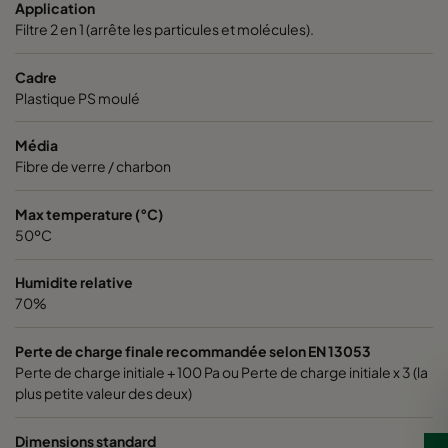
Application
Filtre 2 en 1 (arrête les particules et molécules).
0185 592x592x640-10
ePM1 85%
Cadre
Plastique PS moulé
0185 490x592x640-8
ePM1 85%
Média
0185 287x592x640-5
ePM1 85%
Fibre de verre / charbon
0185 592x490x640-10
ePM1 85%
Max temperature (°C)
50ºC
0185 592x287x640-10
ePM1 85%
Humidite relative
70%
0185 287x287x640-5
ePM1 85%
Perte de charge finale recommandée selon EN 13053
Perte de charge initiale + 100 Pa ou Perte de charge initiale x 3 (la
0185 490x490x640-8
ePM1 85%
plus petite valeur des deux)
0185 592x592x520-10
ePM1 85%
Dimensions standard