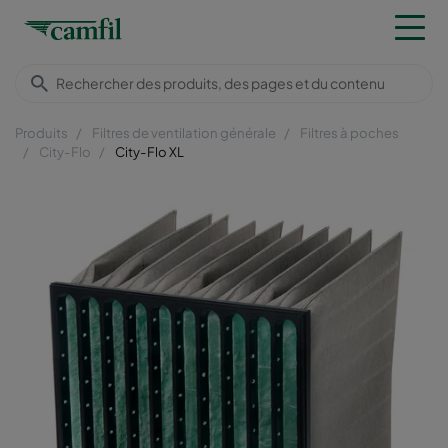
Produits
Filtres de ventilation générale
Filtres à poches
City-Flo
City-Flo XL