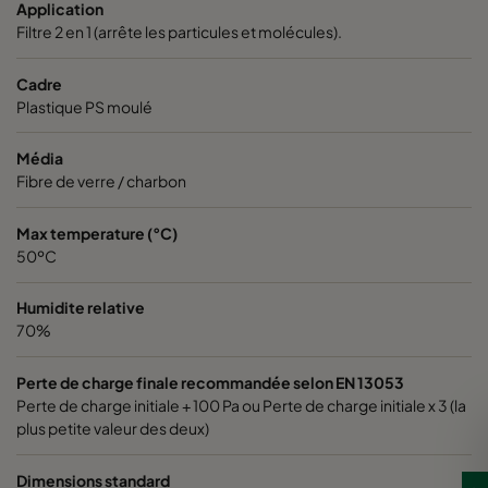
Application
Filtre 2 en 1 (arrête les particules et molécules).
0185 592x592x640-10
ePM1 85%
Cadre
Plastique PS moulé
0185 490x592x640-8
ePM1 85%
Média
0185 287x592x640-5
ePM1 85%
Fibre de verre / charbon
0185 592x490x640-10
ePM1 85%
Max temperature (°C)
50ºC
0185 592x287x640-10
ePM1 85%
Humidite relative
70%
0185 287x287x640-5
ePM1 85%
Perte de charge finale recommandée selon EN 13053
Perte de charge initiale + 100 Pa ou Perte de charge initiale x 3 (la
0185 490x490x640-8
ePM1 85%
plus petite valeur des deux)
0185 592x592x520-10
ePM1 85%
Dimensions standard