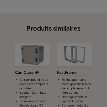
Produits similaires
CamCube HF
FastFrame
Caisson pour filtres à
Manipulation sans
poches et compacts
pinces pour un temps
(à bride)
de remplacement du
Isolation thermique
filtre optimal
intégrée
Montage simple et
Tenue à la corrosion
rapide du cadre
élevée classe C4
Concept modulaire