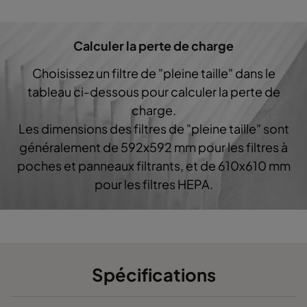
0160 592x287x640-10
ePM1 60%
F7
Calculer la perte de charge
0160 287x287x640-5
ePM1 60%
F7
Choisissez un filtre de "pleine taille" dans le
0160 592x592x520-10
ePM1 60%
F7
tableau ci-dessous pour calculer la perte de
charge.
0160 490x592x520-8
ePM1 60%
F7
Les dimensions des filtres de "pleine taille" sont
généralement de 592x592 mm pour les filtres à
0160 287x592x520-5
ePM1 60%
F7
poches et panneaux filtrants, et de 610x610 mm
pour les filtres HEPA.
0160 592x490x520-10
ePM1 60%
F7
0160 490x490x520-8
ePM1 60%
F7
0160 592x287x520-10
ePM1 60%
F7
Spécifications
0160 287x287x520-5
ePM1 60%
F7