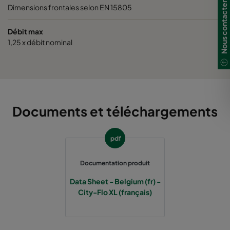
Nous contacter
Dimensions frontales selon EN 15805
0185 490x592x520-8
ePM1 85%
Débit max
1,25 x débit nominal
0185 287x592x520-5
ePM1 85%
0185 592x490x520-10
ePM1 85%
0185 592x287x520-10
ePM1 85%
Documents et téléchargements
0185 287x287x520-5
ePM1 85%
pdf
0185 490x490x520-8
ePM1 85%
Documentation produit
Data Sheet - Belgium (fr) -
City-Flo XL (français)