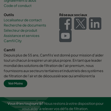
Signalement d’abus
Code of conduct
Outils
Réseaux sociaux
Localisateur de contact
Recherche de documents
Sélecteur de produit
Assistance et services
Camfil City
Camfil
Depuis plus de 55 ans, Camfil s’est donné pour mission d’aider
tout un chacun à respirer un air plus propre. En tant que leader
mondial des solutions de filtration de l’air premium, nous
fournissons aux secteurs tertiaires et industriels des systèmes
de filtration de l’air et de dépoussiérage qui améliorent la
productivité des employés et des équipements, qui
Voir Moins
augmentent l’efficacité énergétique, et qui protègent la santé
des hommes et l’environnement.
Chez Camfil nous pensons que les meilleures solutions pour nos
Vous êtes toujours là?
Nous restons à votre disposition pour
clients doivent également être les meilleures solutions pour
vous aider à relever vos défis de filtration.
notre planète. C’est pourquoi, à chaque étape de la vie d’un