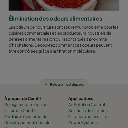
Élimination des odeurs alimentaires
Les odeurs de nourriture sont souvent un problème pour les
cuisines commerciales et les producteurs industriels de
denrées alimentaires lorsqu'ils sont situés à proximité
d'habitations. Découvrez comment ces odeurs peuvent
être contrôlées grâce à la filtration moléculaire.
Retour en haut de page
À propos de Camfil
Applications
Rejoignez notre équipe
Air Pollution Control
La famille Camfil
Solutions de filtration
Médias et événements
Filtration moléculaire
Développement durable
Power Systems