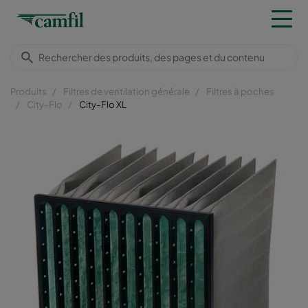
Produits
Filtres de ventilation générale
Filtres à poches
City-Flo
City-Flo XL