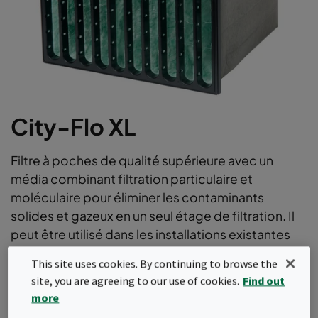
City-Flo XL
Filtre à poches de qualité supérieure avec un
média combinant filtration particulaire et
moléculaire pour éliminer les contaminants
solides et gazeux en un seul étage de filtration. Il
peut être utilisé dans les installations existantes
pour éliminer la plupart des polluants intérieurs et
This site uses cookies. By continuing to browse the
extérieurs à faible concentration, avec des
site, you are agreeing to our use of cookies.
Find out
efficacités ePM1 selon la norme ISO16890.
more