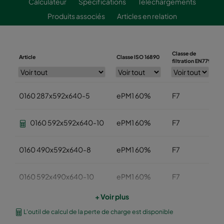
Calculateur
Spécifications
Téléchargements
Produits associés
Articles en relation
Classe de
Article
Classe ISO 16890
L
filtration EN779
0160 287x592x640-5
ePM1 60%
F7
0160 592x592x640-10
ePM1 60%
F7
0160 490x592x640-8
ePM1 60%
F7
0160 592x490x640-10
ePM1 60%
F7
+ Voir plus
0160 490x490x640-8
ePM1 60%
F7
L'outil de calcul de la perte de charge est disponible