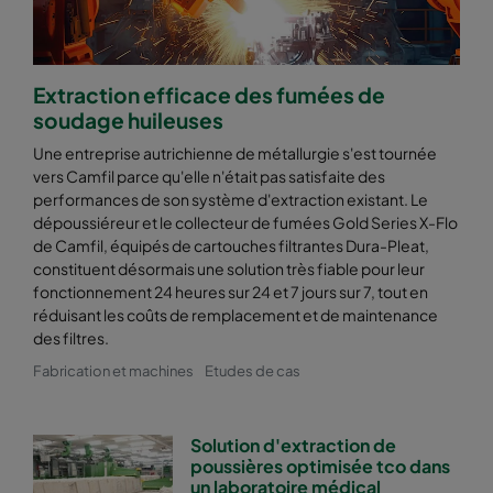
Extraction efficace des fumées de
soudage huileuses
Une entreprise autrichienne de métallurgie s'est tournée
vers Camfil parce qu'elle n'était pas satisfaite des
performances de son système d'extraction existant. Le
dépoussiéreur et le collecteur de fumées Gold Series X-Flo
de Camfil, équipés de cartouches filtrantes Dura-Pleat,
constituent désormais une solution très fiable pour leur
fonctionnement 24 heures sur 24 et 7 jours sur 7, tout en
réduisant les coûts de remplacement et de maintenance
des filtres.
Fabrication et machines
Etudes de cas
Solution d'extraction de
poussières optimisée tco dans
un laboratoire médical