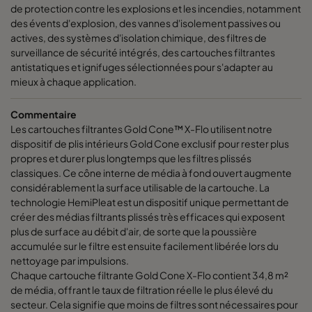
de protection contre les explosions et les incendies, notamment
des évents d'explosion, des vannes d'isolement passives ou
actives, des systèmes d'isolation chimique, des filtres de
surveillance de sécurité intégrés, des cartouches filtrantes
antistatiques et ignifuges sélectionnées pour s'adapter au
mieux à chaque application.
Commentaire
Les cartouches filtrantes Gold Cone™ X-Flo utilisent notre
dispositif de plis intérieurs Gold Cone exclusif pour rester plus
propres et durer plus longtemps que les filtres plissés
classiques. Ce cône interne de média à fond ouvert augmente
considérablement la surface utilisable de la cartouche. La
technologie HemiPleat est un dispositif unique permettant de
créer des médias filtrants plissés très efficaces qui exposent
plus de surface au débit d'air, de sorte que la poussière
accumulée sur le filtre est ensuite facilement libérée lors du
nettoyage par impulsions.
Chaque cartouche filtrante Gold Cone X-Flo contient 34,8 m²
de média, offrant le taux de filtration réelle le plus élevé du
secteur. Cela signifie que moins de filtres sont nécessaires pour