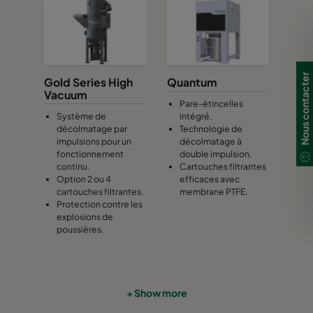
Nous contacter
Gold Series High
Quantum
Vacuum
Pare-étincelles
Système de
intégré.
décolmatage par
Technologie de
impulsions pour un
décolmatage à
fonctionnement
double impulsion.
continu.
Cartouches filtrantes
Option 2 ou 4
efficaces avec
cartouches filtrantes.
membrane PTFE.
Protection contre les
explosions de
poussières.
+ Show more