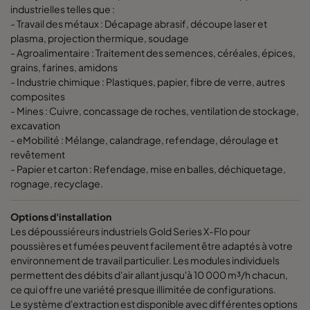
industrielles telles que :
- Travail des métaux : Décapage abrasif, découpe laser et
plasma, projection thermique, soudage
- Agroalimentaire : Traitement des semences, céréales, épices,
grains, farines, amidons
- Industrie chimique : Plastiques, papier, fibre de verre, autres
composites
- Mines : Cuivre, concassage de roches, ventilation de stockage,
excavation
- eMobilité : Mélange, calandrage, refendage, déroulage et
revêtement
- Papier et carton : Refendage, mise en balles, déchiquetage,
rognage, recyclage.
Options d'installation
Les dépoussiéreurs industriels Gold Series X-Flo pour
poussières et fumées peuvent facilement être adaptés à votre
environnement de travail particulier. Les modules individuels
permettent des débits d'air allant jusqu'à 10 000 m³/h chacun,
ce qui offre une variété presque illimitée de configurations.
Le système d'extraction est disponible avec différentes options