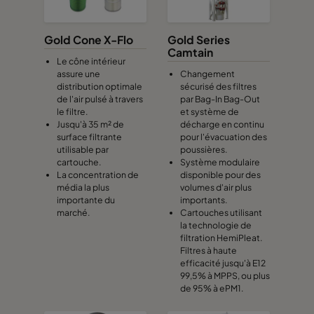
Gold Cone X-Flo
Gold Series
Camtain
Le cône intérieur
assure une
Changement
distribution optimale
sécurisé des filtres
de l'air pulsé à travers
par Bag-In Bag-Out
le filtre.
et système de
Jusqu'à 35 m² de
décharge en continu
surface filtrante
pour l'évacuation des
utilisable par
poussières.
cartouche.
Système modulaire
La concentration de
disponible pour des
média la plus
volumes d'air plus
importante du
importants.
marché.
Cartouches utilisant
la technologie de
filtration HemiPleat.
Filtres à haute
efficacité jusqu'à E12
99,5% à MPPS, ou plus
de 95% à ePM1.