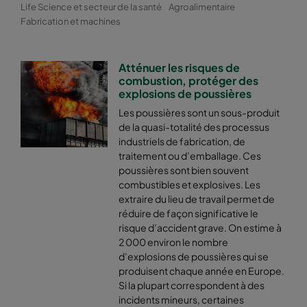
Life Science et secteur de la santé
Agroalimentaire
Fabrication et machines
Atténuer les risques de
combustion, protéger des
explosions de poussières
Les poussières sont un sous-produit
de la quasi-totalité des processus
industriels de fabrication, de
traitement ou d’emballage. Ces
poussières sont bien souvent
combustibles et explosives. Les
extraire du lieu de travail permet de
réduire de façon significative le
risque d’accident grave. On estime à
2 000 environ le nombre
d’explosions de poussières qui se
produisent chaque année en Europe.
Si la plupart correspondent à des
incidents mineurs, certaines