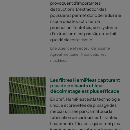
provoquent d’importantes
destructions. L’extraction des
poussières permet donc de réduire le
risque pour les activités de
production. Toutefois, si le système
d’extraction n’est pas sûr, on ne fait
que déplacer le risque.
Life Science et secteur de la santé
Agroalimentaire
Fabrication et
machines
Les filtres HemiPleat capturent
plus de polluants et leur
décolmatage est plus efficace
En bref, HemiPleat est la technologie
unique et brevetée de plissage des
médias utilisée par Camfil pour la
fabrication de cartouches filtrantes
hautement efficaces, qui durent plus
longtemps et sont plus performantes