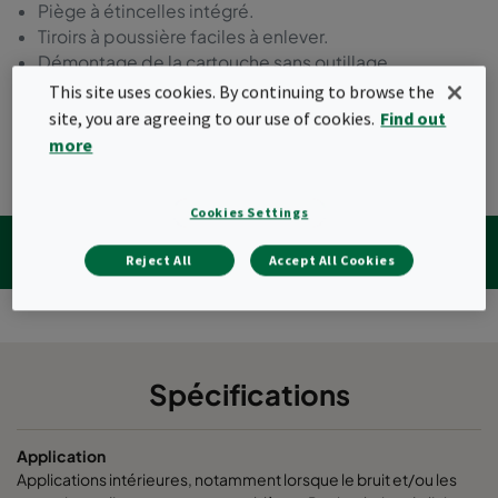
Piège à étincelles intégré.
Tiroirs à poussière faciles à enlever.
Démontage de la cartouche sans outillage.
Filtre de contrôle de sécurité intégré.
This site uses cookies. By continuing to browse the
site, you are agreeing to our use of cookies.
Find out
Demander un devis
more
Cookies Settings
Spécifications
Téléchargements
Produits associés
Reject All
Accept All Cookies
Articles en relation
Spécifications
Application
Applications intérieures, notamment lorsque le bruit et/ou les