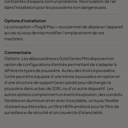
contraintes d'espace sont un problème. Recirculation de l'air
dans l'installation pour les poussières non dangereuses.
Options d'installation
La conception « Plug & Play » vous permet de déplacer l'appareil
au cas où vous devriez modifier l’emplacement de vos
machines.
Commentaire
Options : Les dépoussiéreurs Gold Series Mini disposent en
option de configurations d'entrée permettant de s'adapter à
différents types de poussière. Au lieu des tiroirs à poussière,
l'unité peut être équipée d’une trémie à poussière en option et
d’une structure de support (avec pieds) pour décharger la
poussière dans un bac de 208 L ou d’un autre dispositif. Les
autres options comprennent un évent d'explosion, des conduits
flexibles en aluminium et en acier inoxydable, un tuyau flexible
résistant aux étincelles, un filtre HEPA amélioré pour le filtre de
surveillance de sécurité et un couvercle d’étanchéité.