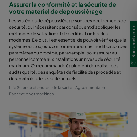
Assurer la conformité et la sécurité de
votre matériel de dépoussiérage
Les systèmes de dépoussiérage sont des équipements de
sécurité, qui nécessitent par conséquent d’appliquer les
Nous contacter
méthodes de validation et de certification les plus
modernes. De plus, il est essentiel de pouvoir vérifier que le
système est toujours conforme après une modification des
paramètres du procédé, par exemple, pour assurer au
personnel comme aux installations un niveau de sécurité
maximum. On recommande également de réaliser des
audits qualité, des enquêtes de fiabilité des procédés et
des contrôles de sécurité annuels.
Life Science et secteur de la santé
Agroalimentaire
Fabrication et machines