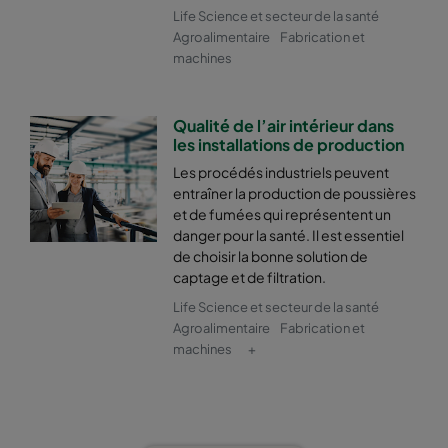
Life Science et secteur de la santé
Agroalimentaire
Fabrication et
machines
Qualité de l’air intérieur dans
les installations de production
Les procédés industriels peuvent
entraîner la production de poussières
et de fumées qui représentent un
danger pour la santé. Il est essentiel
de choisir la bonne solution de
captage et de filtration.
Life Science et secteur de la santé
Agroalimentaire
Fabrication et
machines
+