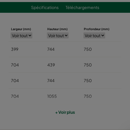
Spécifications
Téléchargements
Largeur (mm)
Hauteur (mm)
Profondeur (mm)
399
744
750
704
439
750
704
744
750
704
1055
750
704
1360
750
+ Voir plus
704
1670
750