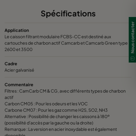
Spécifications
704
1975
750
Nous contacter
Application
1013
744
750
Le caisson filtrant modulaire FCBS-CC est destiné aux
cartouches de charbon actif Camcarb et Camcarb Green type
1013
1360
750
2600 et 3500
1013
1975
750
Cadre
Acier galvanisé
1318
744
750
Commentaire
Filtres : CamCarb CM & CG, avec différents types de charbon
1318
1055
750
actif
Carbon CM05 : Pour les odeurs et les VOC
Carbone CM07 : Pour les gaz comme H2S, SO2, NH3
1318
1360
750
Alternative : Possibilité de changer les caissons à 180º
(possibilité d'accès par la gauche ou la droite)
1318
1670
750
Remarque : La version en acier inoxydable est également
disponible