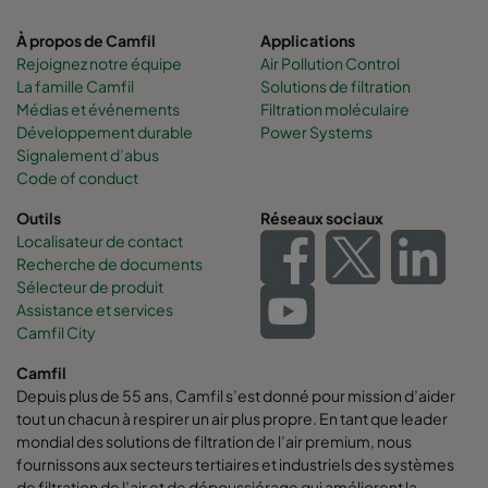
1982
1975
750
À propos de Camfil
Applications
Rejoignez notre équipe
Air Pollution Control
399
439
750
La famille Camfil
Solutions de filtration
Médias et événements
Filtration moléculaire
Développement durable
Power Systems
Signalement d’abus
Code of conduct
Outils
Réseaux sociaux
Localisateur de contact
Recherche de documents
Sélecteur de produit
Assistance et services
Camfil City
Camfil
Depuis plus de 55 ans, Camfil s’est donné pour mission d’aider
tout un chacun à respirer un air plus propre. En tant que leader
mondial des solutions de filtration de l’air premium, nous
fournissons aux secteurs tertiaires et industriels des systèmes
de filtration de l’air et de dépoussiérage qui améliorent la