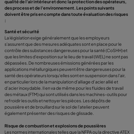
qualité de l'air intérieur et donc la protection des opérateurs,
des process et de l'environnement. Les points suivants
doivent être pris en compte dans toute évaluation des risques
:
Santé et sécurité
La législation exige généralement que les employeurs
s'assurent que des mesures adéquates sont en place pour le
contrôle des substances dangereuses pour la santé (CoSHH) et
que les limites d'exposition sur le lieu de travail (WEL) ne sont pas
dépassées. De nombreuses émissions générées par les
applications métallurgiques peuvent être dangereuses pour la
santé des opérateurs lorsqu'elles sont en suspension dans l'air,
en particulier lors de la manipulation d'alliage d’acier allié et
d’acier inoxydable. Il en va de même pour les fluides de travail
des métaux (FTM) qui sont utilisés dans les machines-outils pour
refroidir les outils et nettoyer les pièces. Les dépôts de
poussière et de brouillard sur le sol de l'atelier peuvent
également présenter des risques de glissade.
Risque de combustion et explosions de poussières
Les normes internationales telles que la NFPA ou la directive ATEX