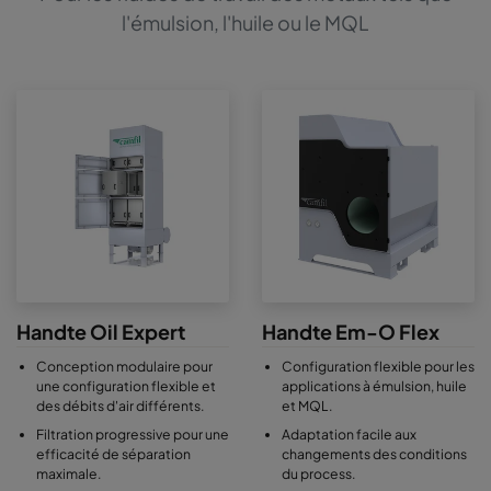
l'émulsion, l'huile ou le MQL
Handte Oil Expert
Handte Em-O Flex
Conception modulaire pour
Configuration flexible pour les
une configuration flexible et
applications à émulsion, huile
des débits d'air différents.
et MQL.
Filtration progressive pour une
Adaptation facile aux
efficacité de séparation
changements des conditions
maximale.
du process.