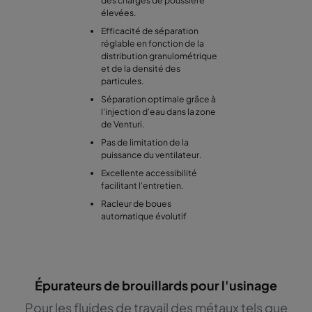
élevées.
Efficacité de séparation
réglable en fonction de la
distribution granulométrique
et de la densité des
particules.
Séparation optimale grâce à
l'injection d'eau dans la zone
de Venturi.
Pas de limitation de la
puissance du ventilateur.
Excellente accessibilité
facilitant l'entretien.
Racleur de boues
automatique évolutif
Épurateurs de brouillards pour l'usinage
Pour les fluides de travail des métaux tels que