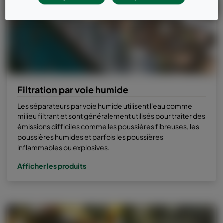
Filtration par voie humide
Les séparateurs par voie humide utilisent l'eau comme
milieu filtrant et sont généralement utilisés pour traiter des
émissions difficiles comme les poussières fibreuses, les
poussières humides et parfois les poussières
inflammables ou explosives.
Afficher les produits