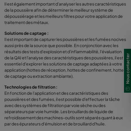
Il est également important d'analyser les autres caractéristiques
de la poussière afin de déterminer le meilleur système de
dépoussiérage et les meilleurs filtres pour votre application de
traitement des métaux.
Solutions de captage :
Il est important de capturer les poussières et les fumées nocives
aussi près de la source que possible. En conjonction avec les
résultats des tests d'explosion et d'inflammabilité, l'évaluation
Nous contacter
de la QAI et l'analyse des caractéristiques des poussières, il est
essentiel d'explorer les solutions de captage adaptées à votre
application (hottes de réception, hottes de confinement, hottes
de captage ou extraction ambiante).
Technologies de filtration :
En fonction de l'application et des caractéristiques des
poussières et des fumées, il est possible d'effectuer la tâche
avec des systèmes de filtration par voie sèche ou des
séparateurs par voie humide. Les brouillards de liquide de
refroidissement des machines-outils sont séparés quant à eux
par des épurateurs d'émulsion et de brouillard d'huile.