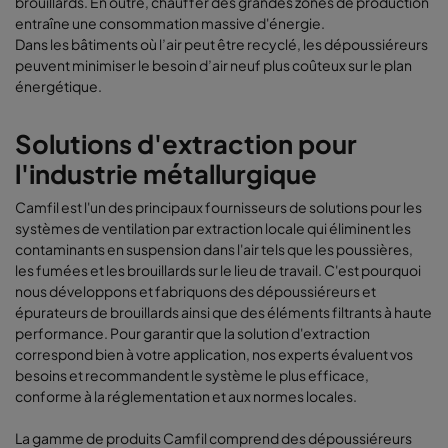
brouillards. En outre, chauffer des grandes zones de production
entraîne une consommation massive d'énergie.
Dans les bâtiments où l’air peut être recyclé, les dépoussiéreurs
peuvent minimiser le besoin d’air neuf plus coûteux sur le plan
énergétique.
Solutions d'extraction pour
l'industrie métallurgique
Camfil est l'un des principaux fournisseurs de solutions pour les
systèmes de ventilation par extraction locale qui éliminent les
contaminants en suspension dans l'air tels que les poussières,
les fumées et les brouillards sur le lieu de travail. C'est pourquoi
nous développons et fabriquons des dépoussiéreurs et
épurateurs de brouillards ainsi que des éléments filtrants à haute
performance. Pour garantir que la solution d'extraction
correspond bien à votre application, nos experts évaluent vos
besoins et recommandent le système le plus efficace,
conforme à la réglementation et aux normes locales.
La gamme de produits Camfil comprend des dépoussiéreurs