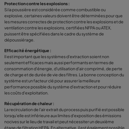
Protection contre les explosions :
Si la poussière est considérée comme combustible ou
explosive, certaines valeurs doivent être déterminées pour que
les mesures correctes de protection contre les explosions et de
ventilation contre les explosions, certifiées NFPA ou ATEX,
puissent être spécifiées dans le cadre du système de
dépoussiérage.
Efficacité énergétique :
Il est important que les systèmes d'extraction soient non
seulement efficaces mais aussi performants en termes de
consommation d'énergie, d'utilisation d'air comprimé, de perte
de charge et de durée de vie des filtres. La bonne conception du
système est un facteur clé pour assurer la meilleure
performance possible du système d'extraction et pour réduire
les coûts d'exploitation.
Récupération de chaleur :
La recirculation de l'air extrait du process puis purifié est possible
lorsqu'elle est inférieure aux limites d'exposition des émissions
nocives sur le lieu de travail et peut nécessiter un deuxième
étage de filtration HEPA. En alternative, il est également possible