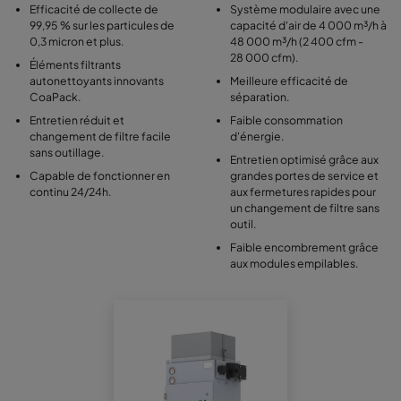
Efficacité de collecte de
Système modulaire avec une
99,95 % sur les particules de
capacité d'air de 4 000 m³/h à
0,3 micron et plus.
48 000 m³/h (2 400 cfm -
28 000 cfm).
Éléments filtrants
autonettoyants innovants
Meilleure efficacité de
CoaPack.
séparation.
Entretien réduit et
Faible consommation
changement de filtre facile
d'énergie.
sans outillage.
Entretien optimisé grâce aux
Capable de fonctionner en
grandes portes de service et
continu 24/24h.
aux fermetures rapides pour
un changement de filtre sans
outil.
Faible encombrement grâce
aux modules empilables.