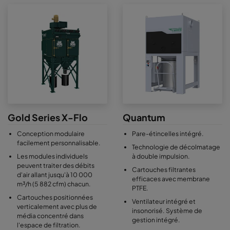
Gold Series X-Flo
Quantum
Conception modulaire
Pare-étincelles intégré.
facilement personnalisable.
Technologie de décolmatage
Les modules individuels
à double impulsion.
peuvent traiter des débits
Cartouches filtrantes
d'air allant jusqu'à 10 000
efficaces avec membrane
m³/h (5 882 cfm) chacun.
PTFE.
Cartouches positionnées
Ventilateur intégré et
verticalement avec plus de
insonorisé. Système de
média concentré dans
gestion intégré.
l'espace de filtration.