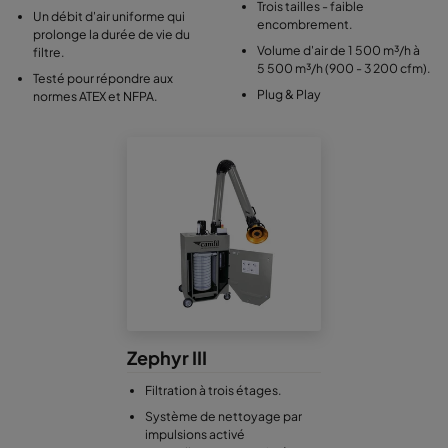
Trois tailles - faible
Un débit d'air uniforme qui
encombrement.
prolonge la durée de vie du
Volume d'air de 1 500 m³/h à
filtre.
5 500 m³/h (900 - 3 200 cfm).
Testé pour répondre aux
Plug & Play
normes ATEX et NFPA.
Zephyr III
Filtration à trois étages.
Système de nettoyage par
impulsions activé