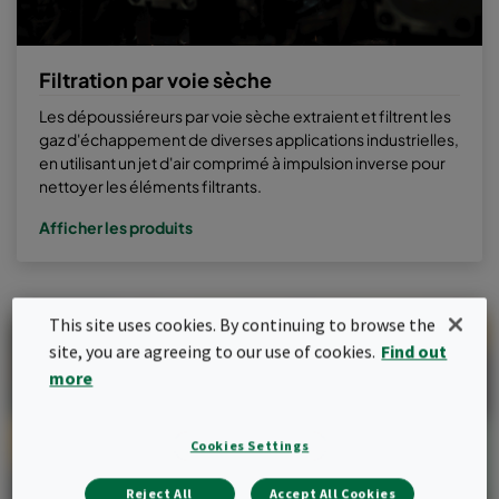
Filtration par voie sèche
Les dépoussiéreurs par voie sèche extraient et filtrent les
gaz d'échappement de diverses applications industrielles,
en utilisant un jet d'air comprimé à impulsion inverse pour
nettoyer les éléments filtrants.
Afficher les produits
This site uses cookies. By continuing to browse the
site, you are agreeing to our use of cookies.
Find out
more
Cookies Settings
Reject All
Accept All Cookies