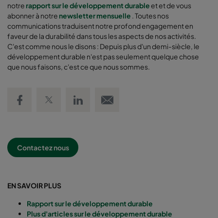
notre
rapport sur le développement durable
et et de vous
abonner à notre
newsletter mensuelle
. Toutes nos
communications traduisent notre profond engagement en
faveur de la durabilité dans tous les aspects de nos activités.
C'est comme nous le disons : Depuis plus d'un demi-siècle, le
développement durable n'est pas seulement quelque chose
que nous faisons, c'est ce que nous sommes.
Share on Facebook
Share on Twitter
Share on LinkedIn
Email link
Contactez nous
EN SAVOIR PLUS
Rapport sur le développement durable
Plus d'articles sur le développement durable