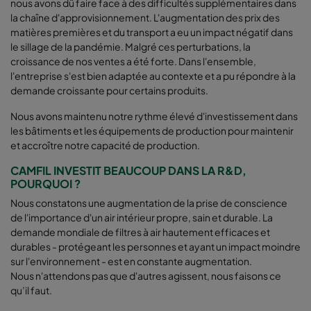
nous avons dû faire face à des difficultés supplémentaires dans
la chaîne d'approvisionnement. L'augmentation des prix des
matières premières et du transport a eu un impact négatif dans
le sillage de la pandémie. Malgré ces perturbations, la
croissance de nos ventes a été forte. Dans l'ensemble,
l'entreprise s'est bien adaptée au contexte et a pu répondre à la
demande croissante pour certains produits.
Nous avons maintenu notre rythme élevé d'investissement dans
les bâtiments et les équipements de production pour maintenir
et accroître notre capacité de production.
CAMFIL INVESTIT BEAUCOUP DANS LA R&D,
POURQUOI ?
Nous constatons une augmentation de la prise de conscience
de l'importance d'un air intérieur propre, sain et durable. La
demande mondiale de filtres à air hautement efficaces et
durables - protégeant les personnes et ayant un impact moindre
sur l'environnement - est en constante augmentation.
Nous n'attendons pas que d'autres agissent, nous faisons ce
qu’il faut.