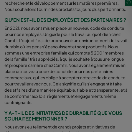
recherche et le développement sur les matières premières.
Nous souhaitons fournir des produits toujours plus performants.
QU'EN EST-IL DES EMPLOYÉS ET DES PARTENAIRES ?
En 2021, nous avons mis en place un nouveau code de conduite
pour nos employés. Un guide pour le travail au quotidien chez
Camfil. L'objectif est de promouvoir un environnement de travail
durable où les gens s'épanouissent et sont productifs. Nous
sommes une entreprise familiale qui compte 5 200 "membres
de la famille" très appréciés, à qui je souhaite à tous une longue
et prospère carrière chez Camfil. Nous avons également mis en
place un nouveau code de conduite pour nos partenaires
commerciaux, qui les oblige à accepter notre code de conduite
pour travailler avec nous. Cela signifie qu'ils s'engagent à faire
des affaires d'une manière équitable, fiable et transparente, et à
se conformer aux lois, règlements et engagements même
contraignants.
Y A-T-IL DES INITIATIVES DE DURABILITÉ QUE VOUS
SOUHAITEZ MENTIONNER ?
Nous avons eu tellement de grands projets et initiatives de