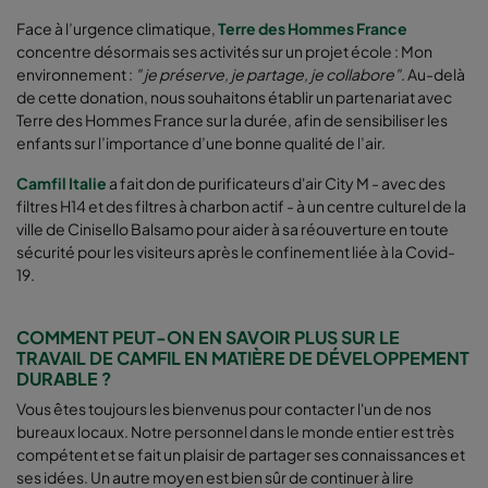
Face à l’urgence climatique,
Terre des Hommes France
concentre désormais ses activités sur un projet école : Mon
environnement :
" je préserve, je partage, je collabore"
. Au-delà
de cette donation, nous souhaitons établir un partenariat avec
Terre des Hommes France sur la durée, afin de sensibiliser les
enfants sur l’importance d’une bonne qualité de l’air.
Camfil Italie
a fait don de purificateurs d'air City M - avec des
filtres H14 et des filtres à charbon actif - à un centre culturel de la
ville de Cinisello Balsamo pour aider à sa réouverture en toute
sécurité pour les visiteurs après le confinement liée à la Covid-
19.
COMMENT PEUT-ON EN SAVOIR PLUS SUR LE
TRAVAIL DE CAMFIL EN MATIÈRE DE DÉVELOPPEMENT
DURABLE ?
Vous êtes toujours les bienvenus pour contacter l'un de nos
bureaux locaux. Notre personnel dans le monde entier est très
compétent et se fait un plaisir de partager ses connaissances et
ses idées. Un autre moyen est bien sûr de continuer à lire