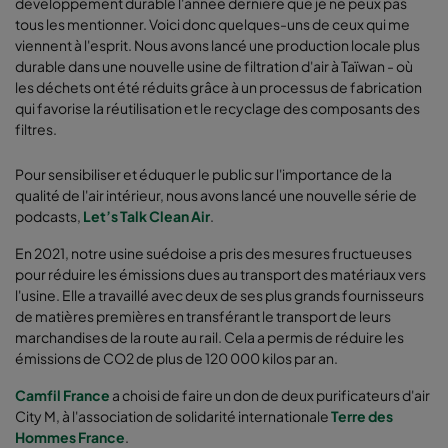
développement durable l'année dernière que je ne peux pas
tous les mentionner. Voici donc quelques-uns de ceux qui me
viennent à l'esprit. Nous avons lancé une production locale plus
durable dans une nouvelle usine de filtration d'air à Taïwan - où
les déchets ont été réduits grâce à un processus de fabrication
qui favorise la réutilisation et le recyclage des composants des
filtres.
Pour sensibiliser et éduquer le public sur l'importance de la
qualité de l'air intérieur, nous avons lancé une nouvelle série de
podcasts,
Let’s Talk Clean Air
.
En 2021, notre usine suédoise a pris des mesures fructueuses
pour réduire les émissions dues au transport des matériaux vers
l'usine. Elle a travaillé avec deux de ses plus grands fournisseurs
de matières premières en transférant le transport de leurs
marchandises de la route au rail. Cela a permis de réduire les
émissions de CO2 de plus de 120 000 kilos par an.
Camfil France
a choisi de faire un don de deux purificateurs d'air
City M, à l'association de solidarité internationale
Terre des
Hommes France
.