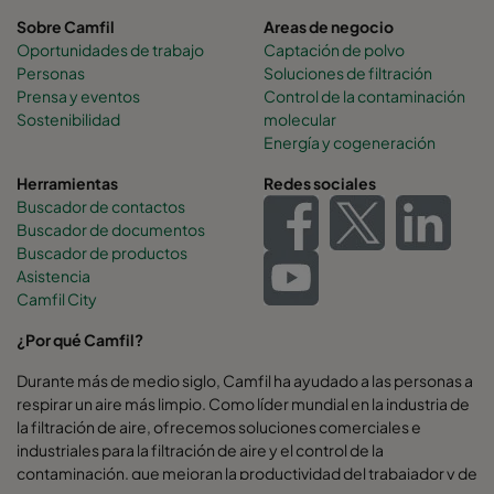
Sobre Camfil
Areas de negocio
Oportunidades de trabajo
Captación de polvo
Personas
Soluciones de filtración
Prensa y eventos
Control de la contaminación
Sostenibilidad
molecular
Energía y cogeneración
Herramientas
Redes sociales
Buscador de contactos
Buscador de documentos
Buscador de productos
Asistencia
Camfil City
¿Por qué Camfil?
Durante más de medio siglo, Camfil ha ayudado a las personas a
respirar un aire más limpio. Como líder mundial en la industria de
la filtración de aire, ofrecemos soluciones comerciales e
industriales para la filtración de aire y el control de la
contaminación, que mejoran la productividad del trabajador y de