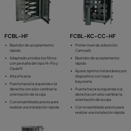
FCBL-HF
FCBL-KC-CC-HF
Bastidor de acoplamiento
Primer nivel de adsorción
rápido
Camcarb
Adaptado a todos los filtros
Bastidor de acoplamiento
con pestaña del tipo Hi-Flo y
rápido
Opakfil
Ajuste óptimo instantáneo por
Alta eficacia
dispositivo con tope o
bayoneta
Puerta hacia la izquierda o la
derecha con sólo cambiar la
Puerta hacia la izquierda o la
orientación de la caja
derecha con sólo cambiar la
orientación de la caja
Con ensamblado previo para
realizar una instalación rápida
Con ensamblado previo para
realizar una instalación rápida