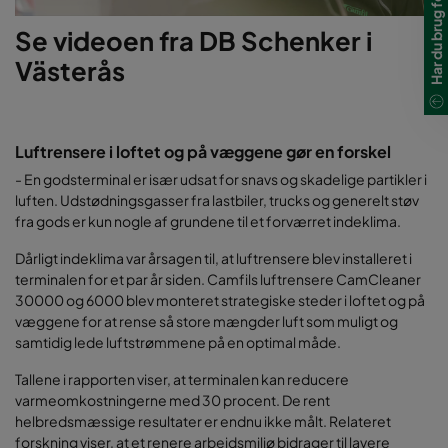
Se videoen fra DB Schenker i
Västerås
Luftrensere i loftet og på væggene gør en forskel
- En godsterminal er især udsat for snavs og skadelige partikler i
luften. Udstødningsgasser fra lastbiler, trucks og generelt støv
fra gods er kun nogle af grundene til et forværret indeklima.
Dårligt indeklima var årsagen til, at luftrensere blev installeret i
terminalen for et par år siden. Camfils luftrensere CamCleaner
30000 og 6000 blev monteret strategiske steder i loftet og på
væggene for at rense så store mængder luft som muligt og
samtidig lede luftstrømmene på en optimal måde.
Tallene i rapporten viser, at terminalen kan reducere
varmeomkostningerne med 30 procent. De rent
helbredsmæssige resultater er endnu ikke målt. Relateret
forskning viser, at et renere arbejdsmiljø bidrager til lavere