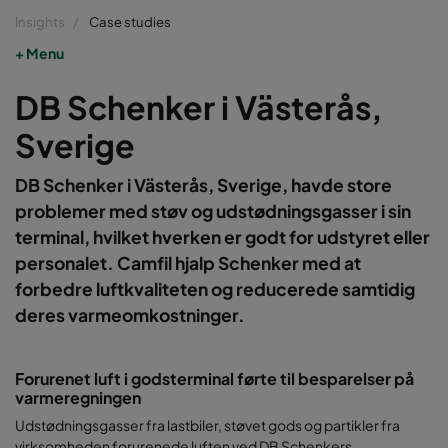
Insights
Case studies
Menu
DB Schenker i Västerås,
Sverige
DB Schenker i Västerås, Sverige, havde store
problemer med støv og udstødningsgasser i sin
terminal, hvilket hverken er godt for udstyret eller
personalet. Camfil hjalp Schenker med at
forbedre luftkvaliteten og reducerede samtidig
deres varmeomkostninger.
Forurenet luft i godsterminal førte til besparelser på
varmeregningen
Udstødningsgasser fra lastbiler, støvet gods og partikler fra
virksomheden forurenede luften ved DB Schenkers