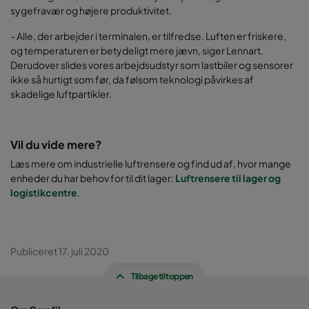
sygefravær og højere produktivitet.
- Alle, der arbejder i terminalen, er tilfredse. Luften er friskere,
og temperaturen er betydeligt mere jævn, siger Lennart.
Derudover slides vores arbejdsudstyr som lastbiler og sensorer
ikke så hurtigt som før, da følsom teknologi påvirkes af
skadelige luftpartikler.
Vil du vide mere?
Læs mere om industrielle luftrensere og find ud af, hvor mange
enheder du har behov for til dit lager:
Luftrensere til lager og
logistikcentre
.
Publiceret 17. juli 2020
Tilbage til toppen