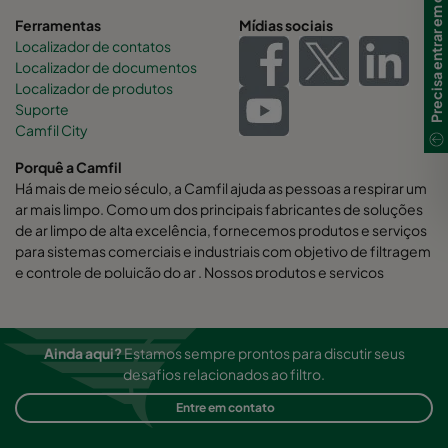
Precisa entrar em contato?
Ferramentas
Mídias sociais
Localizador de contatos
Localizador de documentos
Localizador de produtos
Suporte
Camfil City
Porquê a Camfil
Há mais de meio século, a Camfil ajuda as pessoas a respirar um
ar mais limpo. Como um dos principais fabricantes de soluções
de ar limpo de alta excelência, fornecemos produtos e serviços
para sistemas comerciais e industriais com objetivo de filtragem
e controle de poluição do ar . Nossos produtos e serviços
auxiliam na melhora da produtividade dos funcionários e da
performance dos equipamentos, minimizando o uso de energia
e beneficiando a saúde humana e o meio ambiente.
Ainda aqui?
Estamos sempre prontos para discutir seus
Acreditamos firmemente que nossas soluções são as de melhor
desafios relacionados ao filtro.
custo benefício para nossos clientes.
Entre em contato