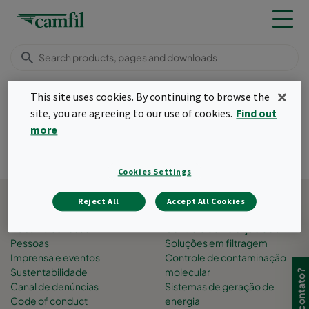
This site uses cookies. By continuing to browse the
site, you are agreeing to our use of cookies.
Find out
more
Cookies Settings
Voltar ao topo
Reject All
Accept All Cookies
Sobre a Camfil
Área de negócio
Trabalhe conosco
Controle de Poluição do ar
Pessoas
Soluções em filtragem
Imprensa e eventos
Controle de contaminação
Sustentabilidade
molecular
Canal de denúncias
Sistemas de geração de
Code of conduct
energia