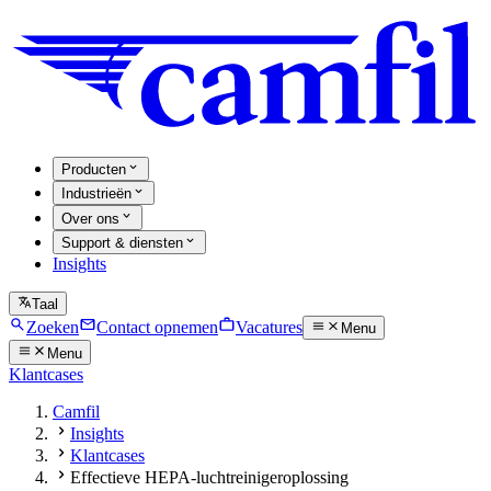
Producten
Industrieën
Over ons
Support & diensten
Insights
Taal
Zoeken
Contact opnemen
Vacatures
Menu
Menu
Klantcases
Camfil
Insights
Klantcases
Effectieve HEPA-luchtreinigeroplossing