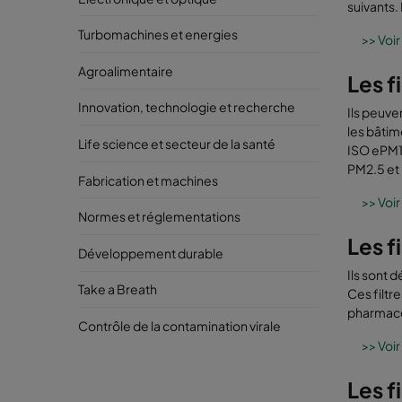
suivants.
Turbomachines et energies
>> Voir
Agroalimentaire
Les f
Innovation, technologie et recherche
Ils peuve
les bâtim
Life science et secteur de la santé
ISO ePM1
PM2.5 et 
Fabrication et machines
>> Voir
Normes et réglementations
Les f
Développement durable
Ils sont 
Take a Breath
Ces filtr
pharmaceu
Contrôle de la contamination virale
>> Voir
Les f