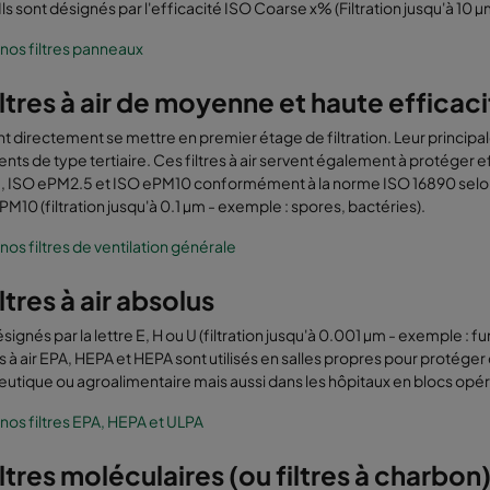
 Ils sont désignés par l'efficacité ISO Coarse x% (Filtration jusqu'à 10 µ
 nos filtres panneaux
iltres à air de moyenne et haute efficacit
nt directement se mettre en premier étage de filtration. Leur principal
ents de type tertiaire. Ces filtres à air servent également à protéger ef
, ISO ePM2.5 et ISO ePM10 conformément à la norme ISO 16890 selon 
PM10 (filtration jusqu'à 0.1 µm - exemple : spores, bactéries).
 nos filtres de ventilation générale
iltres à air absolus
désignés par la lettre E, H ou U (filtration jusqu'à 0.001 µm - exemple
es à air EPA, HEPA et HEPA sont utilisés en salles propres pour protége
tique ou agroalimentaire mais aussi dans les hôpitaux en blocs opér
 nos filtres EPA, HEPA et ULPA
iltres moléculaires (ou filtres à charbon