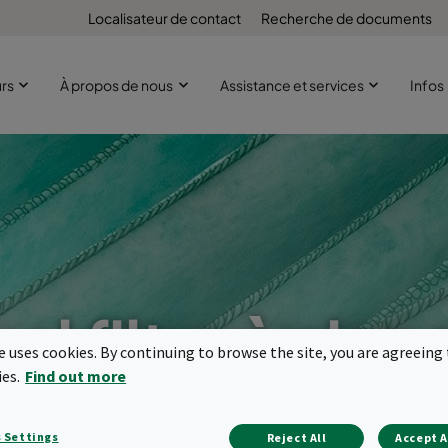
Localisateur de contact
Recherche de documents
urs
À propos de nous
Assistance et services
Infos
el filtre à air p
te uses cookies. By continuing to browse the site, you are agreeing 
uels polluants
ies.
Find out more
 Settings
Reject All
Accept A