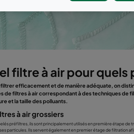
l filtre à air pour quels
 filtrer efficacement et de manière adéquate, on dist
de filtres à air correspondant à des techniques de fi
ure et la taille des polluants.
ltres à air grossiers
elés préfiltres, ils sont principalement utilisés en première étape de t
ses particules. Ils servent également en premier étage de filtration afi