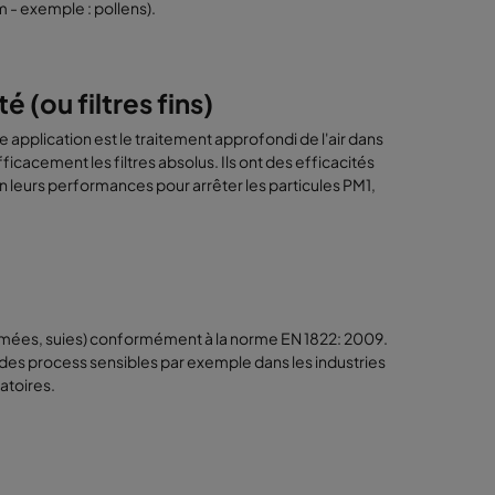
m - exemple : pollens).
é (ou filtres fins)
e application est le traitement approfondi de l'air dans
ficacement les filtres absolus. Ils ont des efficacités
leurs performances pour arrêter les particules PM1,
 : fumées, suies) conformément à la norme EN 1822: 2009.
r des process sensibles par exemple dans les industries
atoires.
)