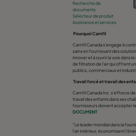
Recherche de
documents
Sélecteur de produit
Assistance et services
Pourquoi Camfil
Camfil Canada s'engage à contri
sains en fournissant des solution
innover et à ouvrir la voie dan
de filtration de l'air qui offrent 
publics, commerciaux et industri
Travail forcé et travail des enf
Camfil Canada Inc. s'efforce de p
travail des enfants dans ses cha
fournisseurs doivent accepter l
DOCUMENT
"Le leader mondial dans la fourni
l'air intérieur, économisent l'é