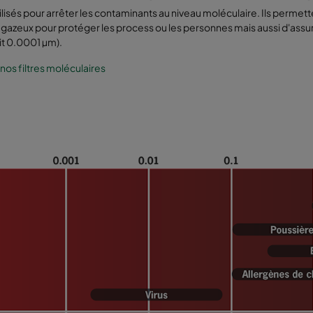
utilisés pour arrêter les contaminants au niveau moléculaire. Ils permette
 gazeux pour protéger les process ou les personnes mais aussi d'assurer 
it 0.0001 µm).
 nos filtres moléculaires