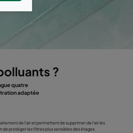
 polluants ?
ingue quatre
ltration adaptée
raitement de l'air et permettent de supprimer de l'air les
n de protéger les filtres plus sensibles des étages