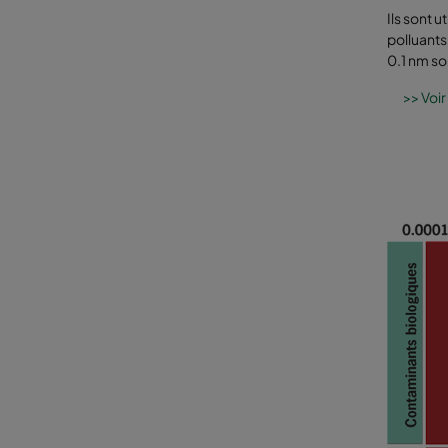
Ils sont 
polluants
0.1 nm so
>> Voir