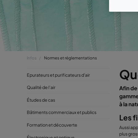
Infos
Normes et réglementations
Que
Epurateurs et purificateurs d'air
Qualité de l’air
Afin de
gammes 
Études de cas
à la nat
Bâtiments commerciaux et publics
Les fi
Formation et découverte
Aussi app
plus gros
Électronique et optique