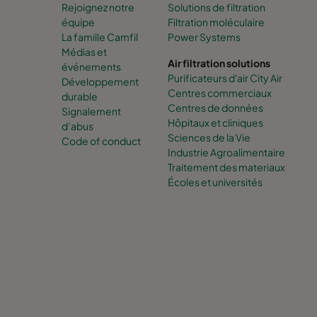
Rejoignez notre
Solutions de filtration
équipe
Filtration moléculaire
La famille Camfil
Power Systems
Médias et
Air filtration solutions
événements
Purificateurs d'air City Air
Développement
Centres commerciaux
durable
Centres de données
Signalement
Hôpitaux et cliniques
d’abus
Sciences de la Vie
Code of conduct
Industrie Agroalimentaire
Traitement des materiaux
Écoles et universités