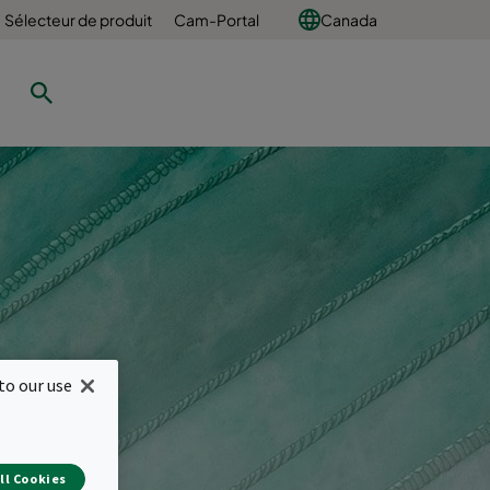
Sélecteur de produit
Cam-Portal
Canada
our
to our use
 ?
ll Cookies