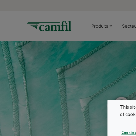
Produits
Secte
Qu
This si
q
of cook
Cookies