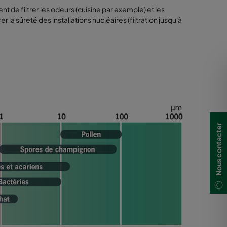
nt de filtrer les odeurs (cuisine par exemple) et les
la sûreté des installations nucléaires (filtration jusqu'à
Nous contacter