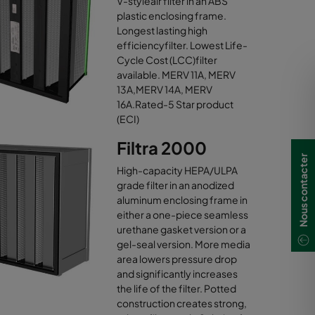
V-styleair filter in an ABS
plastic enclosing frame.
Longest lasting high
efficiencyfilter. Lowest Life-
Cycle Cost (LCC)filter
available. MERV 11A, MERV
13A,MERV 14A, MERV
16A.Rated-5 Star product
(ECI)
Filtra 2000
Nous contacter
High-capacity HEPA/ULPA
grade filter in an anodized
aluminum enclosing frame in
either a one-piece seamless
urethane gasket version or a
gel-seal version. More media
area lowers pressure drop
and significantly increases
the life of the filter. Potted
construction creates strong,