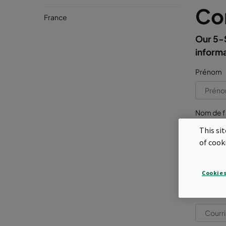
Co
France
Our 5-S
inform
Prénom
Nom de f
This si
of cook
Entrepri
Cookies
Courriel 