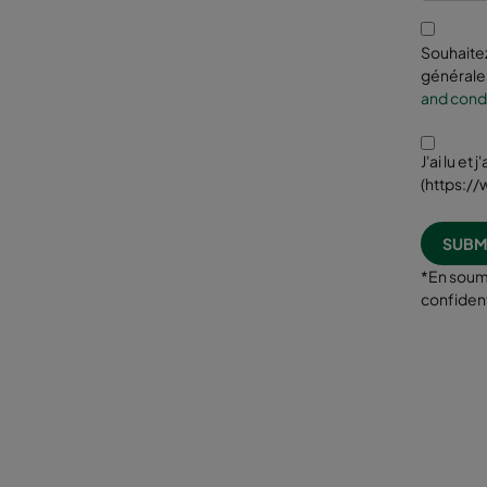
Souhaitez
générales
and condi
J'ai lu et
(https:/
*En soume
confident