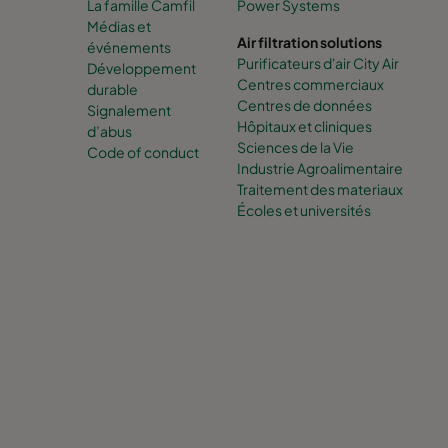
La famille Camfil
Power Systems
Médias et
Air filtration solutions
événements
Purificateurs d'air City Air
Développement
Centres commerciaux
durable
Centres de données
Signalement
Hôpitaux et cliniques
d’abus
Sciences de la Vie
Code of conduct
Industrie Agroalimentaire
Traitement des materiaux
Écoles et universités