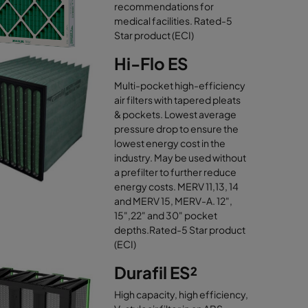
recommendations for
medical facilities. Rated-5
Star product (ECI)
Hi-Flo ES
Multi-pocket high-efficiency
air filters with tapered pleats
& pockets. Lowest average
pressure drop to ensure the
lowest energy cost in the
industry. May be used without
a prefilter to further reduce
energy costs. MERV 11,13, 14
and MERV 15, MERV-A. 12",
15",22" and 30" pocket
depths.Rated-5 Star product
(ECI)
Durafil ES²
High capacity, high efficiency,