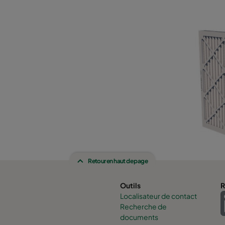
Retour en haut de page
Outils
R
Localisateur de contact
Recherche de
documents