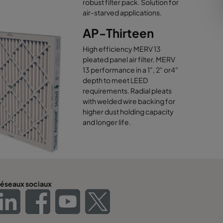
robust filter pack. Solution for
air-starved applications.
AP-Thirteen
High efficiency MERV 13
pleated panel air filter. MERV
13 performance in a 1", 2" or4"
depth to meet LEED
requirements. Radial pleats
with welded wire backing for
higher dust holding capacity
and longer life.
éseaux sociaux