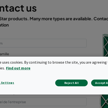
ntact us
tar products. Many more types are available. Contac
ation
amille
te uses cookies. By continuing to browse the site, you are agreeing 
ies.
Find out more
se
 Settings
Reject All
Accept A
de l'entreprise