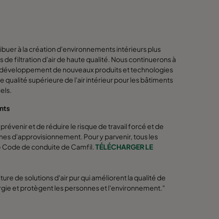
buer à la création d'environnements intérieurs plus
s de filtration d'air de haute qualité. Nous continuerons à
s le développement de nouveaux produits et technologies
une qualité supérieure de l'air intérieur pour les bâtiments
els.
ants
révenir et de réduire le risque de travail forcé et de
înes d'approvisionnement. Pour y parvenir, tous les
e Code de conduite de Camfil.
TÉLÉCHARGER LE
ture de solutions d'air pur qui améliorent la qualité de
nergie et protègent les personnes et l'environnement."