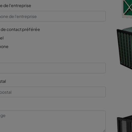
 de l'entreprise
de contact préférée
el
hone
tal