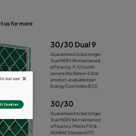
t us for more
30/30 Dual 9
Guaranteed to last longer.
True MERV 9A maintained
efficiency. 9-12 month
service life.Rated-5 Star
to our use
product, evaluated per
Energy Cost Index (ECI)
30/30
ll Cookies
Guaranteed to last longer.
True MERV 8A maintained
efficiency. Meets FGI &
ASHRAE Standard 170