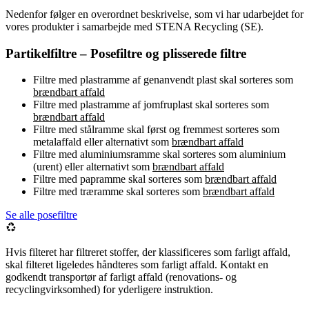
Nedenfor følger en overordnet beskrivelse, som vi har udarbejdet for
vores produkter i samarbejde med STENA Recycling (SE).
Partikelfiltre – Posefiltre og plisserede filtre
Filtre med plastramme af genanvendt plast skal sorteres som
brændbart affald
Filtre med plastramme af jomfruplast skal sorteres som
brændbart affald
Filtre med stålramme skal først og fremmest sorteres som
metalaffald eller alternativt som
brændbart affald
Filtre med aluminiumsramme skal sorteres som aluminium
(urent) eller alternativt som
brændbart affald
Filtre med papramme skal sorteres som
brændbart affald
Filtre med træramme skal sorteres som
brændbart affald
Se alle posefiltre
Hvis filteret har filtreret stoffer, der klassificeres som farligt affald,
skal filteret ligeledes håndteres som farligt affald. Kontakt en
godkendt transportør af farligt affald (renovations- og
recyclingvirksomhed) for yderligere instruktion.