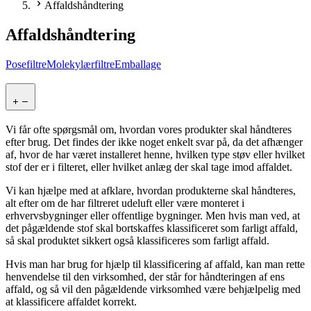
Affaldshåndtering
Affaldshåndtering
Posefiltre
Molekylærfiltre
Emballage
Vi får ofte spørgsmål om, hvordan vores produkter skal håndteres
efter brug. Det findes der ikke noget enkelt svar på, da det afhænger
af, hvor de har været installeret henne, hvilken type støv eller hvilket
stof der er i filteret, eller hvilket anlæg der skal tage imod affaldet.
Vi kan hjælpe med at afklare, hvordan produkterne skal håndteres,
alt efter om de har filtreret udeluft eller være monteret i
erhvervsbygninger eller offentlige bygninger. Men hvis man ved, at
det pågældende stof skal bortskaffes klassificeret som farligt affald,
så skal produktet sikkert også klassificeres som farligt affald.
Hvis man har brug for hjælp til klassificering af affald, kan man rette
henvendelse til den virksomhed, der står for håndteringen af ens
affald, og så vil den pågældende virksomhed være behjælpelig med
at klassificere affaldet korrekt.