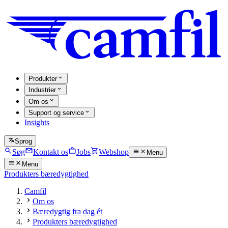
Produkter
Industrier
Om os
Support og service
Insights
Sprog
Søg
Kontakt os
Jobs
Webshop
Menu
Menu
Produkters bæredygtighed
Camfil
Om os
Bæredygtig fra dag ét
Produkters bæredygtighed