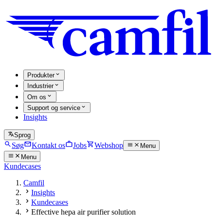
Produkter
Industrier
Om os
Support og service
Insights
Sprog
Søg
Kontakt os
Jobs
Webshop
Menu
Menu
Kundecases
Camfil
Insights
Kundecases
Effective hepa air purifier solution