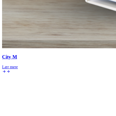
City M
Lær mere