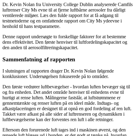
Dr. Kevin Nolan fra University College Dublin analyserede Camfils
luftrenser City Ms evne til at fjerne luftbårne aerosoler fra dårligt
ventilerede miljøer. Læs den fulde rapport for at få adgang til
testmetoderne og en omfattende rapport om City Ms ydeevne i
henhold til hans testparametre.
Denne rapport undersøgte to forskellige faktorer for at bestemme
dens effektivitet. Den første henviser til luftfordelingskapacitet og
den anden til aerosolfiltreringskapacitet.
Sammenfatning af rapporten
I slutningen af rapporten drager Dr. Kevin Nolan følgende
konklusioner. Undersøgelsen fokuserede på to områder.
Den første vedrører luftbevægelser - hvordan luften bevæger sig til
og fra enheden. Det andet område henviser til enhedens evne til
hurtigt at rense luften. Målingerne fastslår, at luftstrømmene er
gennemtænkte og renser luften på en ideel måde. Indtags- og
afkastplaceringen er designet til at opnå en god fordeling af ren luft.
Takket være afkast på alle sider af luftrenseren og dynamikken i
luftbevægelserne kan der forventes ren luft i alle retninger.
Eftersom den forurenede luft tages ind i maskinen øverst, og den
rensede luft blæses ud i bunden, er det godt at tænke på, hvordan