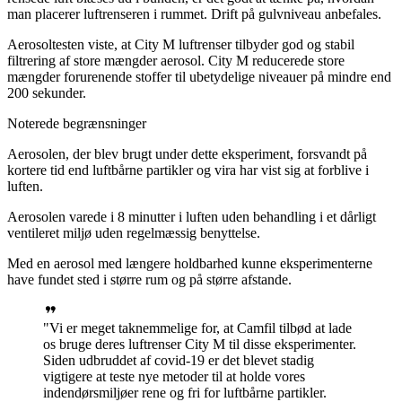
man placerer luftrenseren i rummet. Drift på gulvniveau anbefales.
Aerosoltesten viste, at City M luftrenser tilbyder god og stabil
filtrering af store mængder aerosol. City M reducerede store
mængder forurenende stoffer til ubetydelige niveauer på mindre end
200 sekunder.
Noterede begrænsninger
Aerosolen, der blev brugt under dette eksperiment, forsvandt på
kortere tid end luftbårne partikler og vira har vist sig at forblive i
luften.
Aerosolen varede i 8 minutter i luften uden behandling i et dårligt
ventileret miljø uden regelmæssig benyttelse.
Med en aerosol med længere holdbarhed kunne eksperimenterne
have fundet sted i større rum og på større afstande.
Vi er meget taknemmelige for, at Camfil tilbød at lade
os bruge deres luftrenser City M til disse eksperimenter.
Siden udbruddet af covid-19 er det blevet stadig
vigtigere at teste nye metoder til at holde vores
indendørsmiljøer rene og fri for luftbårne partikler.