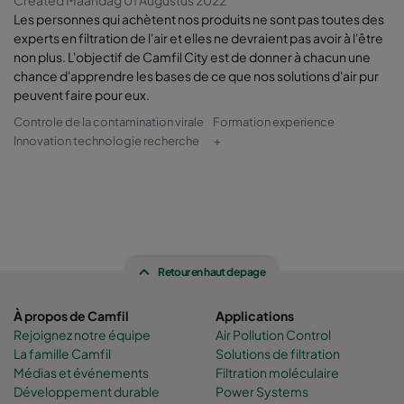
Created Maandag 01 Augustus 2022
Les personnes qui achètent nos produits ne sont pas toutes des
experts en filtration de l'air et elles ne devraient pas avoir à l'être
non plus. L'objectif de Camfil City est de donner à chacun une
chance d'apprendre les bases de ce que nos solutions d'air pur
peuvent faire pour eux.
Controle de la contamination virale
Formation experience
Innovation technologie recherche
+
Retour en haut de page
À propos de Camfil
Applications
Rejoignez notre équipe
Air Pollution Control
La famille Camfil
Solutions de filtration
Médias et événements
Filtration moléculaire
Développement durable
Power Systems