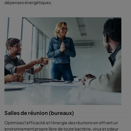
dépenses énergétiques.
intérieur et une stratégie de gestion de l’air intérieur.
Assurez-vous que les substances polluantes sont diluées
et éliminées du bâtiment grâce à une ventilation
adéquate.
Utilisez des systèmes de filtration pour purifier l'air des
substances polluantes restantes.
Mettez à niveau votre système CVC lorsque votre
bâtiment subit des modifications.
Salles de réunion (bureaux)
Optimisez l'efficacité et l'énergie des réunions en offrant un
environnement propre libre de toute bactérie, virus et odeur