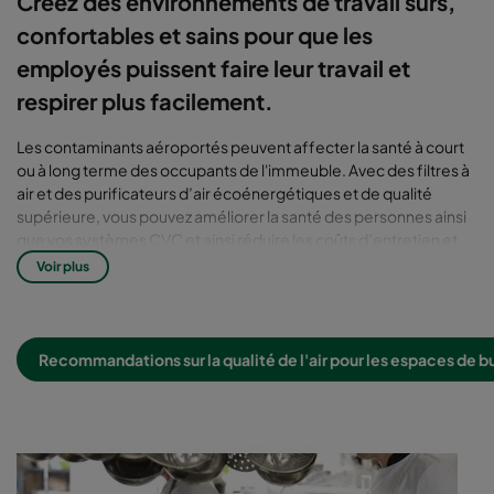
Créez des environnements de travail sûrs,
confortables et sains pour que les
employés puissent faire leur travail et
respirer plus facilement.
Les contaminants aéroportés peuvent affecter la santé à court
ou à long terme des occupants de l'immeuble. Avec des filtres à
air et des purificateurs d’air écoénergétiques et de qualité
supérieure, vous pouvez améliorer la santé des personnes ainsi
que vos systèmes CVC et ainsi réduire les coûts d’entretien et
de nettoyage de l’immeuble.
Voir plus
Les purificateurs d'air Camfil
valorisent la santé tout en vous
Recommandations sur la qualité de l'air pour les espaces de b
faisant faire des économies
Les filtres et les purificateurs d'air à haute efficacité Camfil
combattent efficacement les problèmes causés par les petites
particules et les odeurs. Ils sont les plus écoénergétiques sur le
marché. Ils aident les propriétaires à rendre plus écologiques