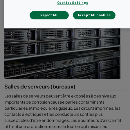
Cookies Settings
Des études montrent qu'une bonne
qualité de l'air intérieur
a un
effet positif sur la productivité des employés. Ils sont plus
Reject All
Accept All Cookies
alertes. Ils démontrent de meilleures performances cognitives
grâce à un meilleur flux d'oxygène. Et ils peuvent même
améliorer leur état de santé général. Cela se traduit par une
réduction des congés maladie et une amélioration du bien-être.
Comment vous pouvez améliorer
la qualité de l'air intérieur et la
productivité
Prenez des mesures préventives - entretenez et
inspectez régulièrement vos purificateurs d’air et vos
Salles de serveurs (bureaux)
filtres, ainsi que vos systèmes de chauffage et de
refroidissement afin d’empêcher la propagation des
Les salles de serveurs peuvent être exposées à des niveaux
substances polluantes.
importants de corrosion causée par les contaminants
Analysez les variables telles que les émissions de dioxyde
particulaires et moléculaires gazeux. Les circuits imprimés, les
de carbone, l'humidité, le débit d'air et la température
contacts électriques et les conducteurs sont les plus
pour déterminer s'il existe un problème de qualité de l'air.
susceptibles d'être endommagés. Les épurateurs d'air Camfil
Sur la base de cette analyse, créez un profil d’air intérieur
offrent une protection maximale tout en optimisant les
qui inclut les sources potentielles de pollution de l’air