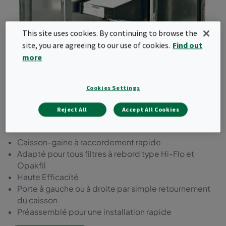
This site uses cookies. By continuing to browse the
site, you are agreeing to our use of cookies.
Find out
more
Cookies Settings
Caisson FCBL-HF pour Hi-
Reject All
Accept All Cookies
Flo, Opakfil, Hi-Cap
Caisson-gaine à raccordement rapide
Adapté pour tous filtres à rebord type Hi-Flo et
Opakfil
Haute Efficacité
Porte à gauche ou à droite par simple retournement
du caisson
Préassemblé pour une installation rapide