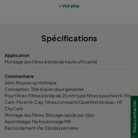
990
1360
750
+ Voir plus
1295
1360
750
Spécifications
Application
Montage des filtres à bride de haute efficacité
Commentaire
Joint: Mousse synthétique
Conception: Tôle d'acier doux galvanisé
Pour filtres: Filtres à bride de 25 mm type filtres à poches Hi-Flo,
Cam-Flo et Hi-Cap, filtres compacts Opakfil et Airopac-HF,
Nous contacter
CityCarb
Montage des filtres: Blocage rapide par clips
Assemblage: Par boulonnage M8
Raccordement: Par 2 brides percées