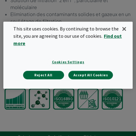
Solution de filtration "2 en 1" ; particulaire et
moléculaire
Elimination des contaminants solides et gazeux en un
seul étage de filtration
Idéal pour filtrer la plupart des polluants intérieurs et
This site uses cookies. By continuing to browse the
extérieurs à faible concentration.
site, you are agreeing to our use of cookies.
Find out
Peut être utilisé pour mettre à niveau des installations
more
existantes
Cadre en plastique incinérable
Cookies Settings
Classé selon ISO 10121-3
Reject All
Accept All Cookies
Demander un devis