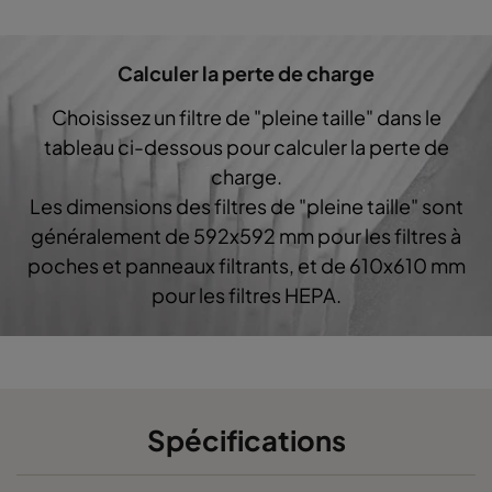
0160 592x287x640-10
ePM1 60%
F7
Calculer la perte de charge
0160 287x287x640-5
ePM1 60%
F7
Choisissez un filtre de "pleine taille" dans le
0160 592x592x520-10
ePM1 60%
F7
tableau ci-dessous pour calculer la perte de
charge.
0160 490x592x520-8
ePM1 60%
F7
Les dimensions des filtres de "pleine taille" sont
généralement de 592x592 mm pour les filtres à
0160 287x592x520-5
ePM1 60%
F7
poches et panneaux filtrants, et de 610x610 mm
pour les filtres HEPA.
0160 592x490x520-10
ePM1 60%
F7
0160 490x490x520-8
ePM1 60%
F7
0160 592x287x520-10
ePM1 60%
F7
Spécifications
0160 287x287x520-5
ePM1 60%
F7