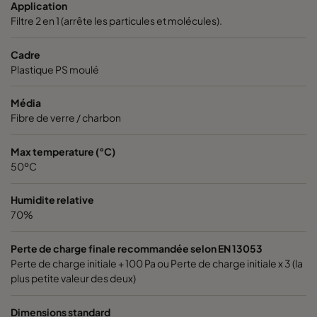
Application
Filtre 2 en 1 (arrête les particules et molécules).
0185 592x592x640-10
ePM1 85%
Cadre
Plastique PS moulé
0185 490x592x640-8
ePM1 85%
Média
0185 287x592x640-5
ePM1 85%
Fibre de verre / charbon
0185 592x490x640-10
ePM1 85%
Max temperature (°C)
50ºC
0185 592x287x640-10
ePM1 85%
Humidite relative
70%
0185 287x287x640-5
ePM1 85%
Perte de charge finale recommandée selon EN 13053
Perte de charge initiale + 100 Pa ou Perte de charge initiale x 3 (la
0185 490x490x640-8
ePM1 85%
plus petite valeur des deux)
0185 592x592x520-10
ePM1 85%
Dimensions standard