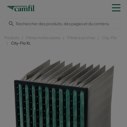
Produits
Filtres moléculaires
Filtres à poches
City-Flo
City-Flo XL