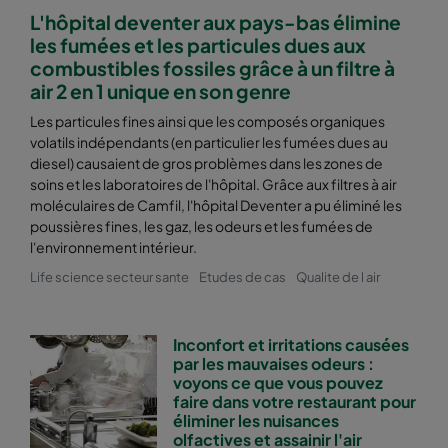
L'hôpital deventer aux pays-bas élimine
les fumées et les particules dues aux
combustibles fossiles grâce à un filtre à
air 2 en 1 unique en son genre
Les particules fines ainsi que les composés organiques
volatils indépendants (en particulier les fumées dues au
diesel) causaient de gros problèmes dans les zones de
soins et les laboratoires de l'hôpital. Grâce aux filtres à air
moléculaires de Camfil, l'hôpital Deventer a pu éliminé les
poussières fines, les gaz, les odeurs et les fumées de
l'environnement intérieur.
Life science secteur sante
Etudes de cas
Qualite de l air
Inconfort et irritations causées
par les mauvaises odeurs :
voyons ce que vous pouvez
faire dans votre restaurant pour
éliminer les nuisances
olfactives et assainir l'air