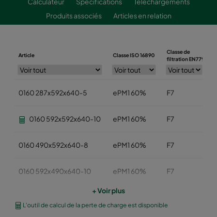
Calculateur
Spécifications
Téléchargements
Produits associés
Articles en relation
Classe de
Article
Classe ISO 16890
L
filtration EN779
0160 287x592x640-5
ePM1 60%
F7
0160 592x592x640-10
ePM1 60%
F7
0160 490x592x640-8
ePM1 60%
F7
0160 592x490x640-10
ePM1 60%
F7
+ Voir plus
0160 490x490x640-8
ePM1 60%
F7
L'outil de calcul de la perte de charge est disponible