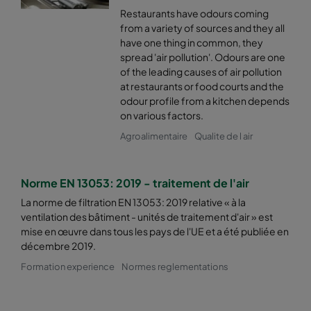
Restaurants have odours coming
from a variety of sources and they all
have one thing in common, they
spread 'air pollution'. Odours are one
of the leading causes of air pollution
at restaurants or food courts and the
odour profile from a kitchen depends
on various factors.
Agroalimentaire
Qualite de l air
Norme EN 13053: 2019 - traitement de l'air
La norme de filtration EN 13053: 2019 relative « à la
ventilation des bâtiment - unités de traitement d'air » est
mise en œuvre dans tous les pays de l'UE et a été publiée en
décembre 2019.
Formation experience
Normes reglementations