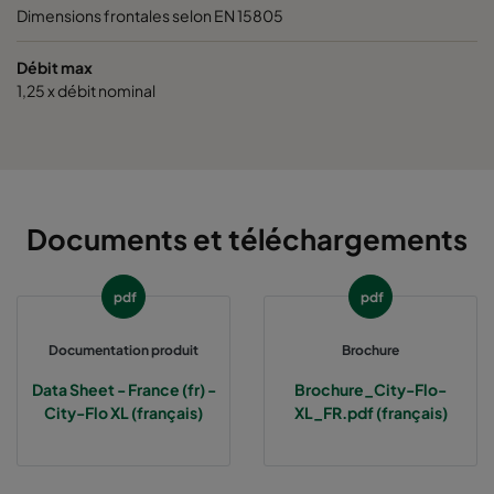
Dimensions frontales selon EN 15805
0185 490x592x520-8
ePM1 85%
Débit max
1,25 x débit nominal
0185 287x592x520-5
ePM1 85%
0185 592x490x520-10
ePM1 85%
0185 592x287x520-10
ePM1 85%
Documents et téléchargements
0185 287x287x520-5
ePM1 85%
pdf
pdf
0185 490x490x520-8
ePM1 85%
Documentation produit
Brochure
Data Sheet - France (fr) -
Brochure_City-Flo-
City-Flo XL (français)
XL_FR.pdf (français)