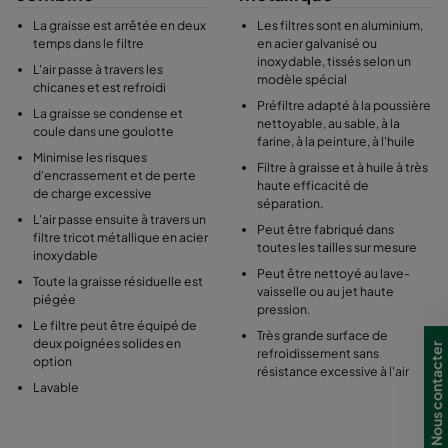
La graisse est arrêtée en deux
Les filtres sont en aluminium,
temps dans le filtre
en acier galvanisé ou
inoxydable, tissés selon un
L'air passe à travers les
modèle spécial
chicanes et est refroidi
Préfiltre adapté à la poussière
La graisse se condense et
nettoyable, au sable, à la
coule dans une goulotte
farine, à la peinture, à l'huile
Minimise les risques
Filtre à graisse et à huile à très
d'encrassement et de perte
haute efficacité de
de charge excessive
séparation.
L'air passe ensuite à travers un
Peut être fabriqué dans
filtre tricot métallique en acier
toutes les tailles sur mesure
inoxydable
Peut être nettoyé au lave-
Toute la graisse résiduelle est
vaisselle ou au jet haute
piégée
pression.
Le filtre peut être équipé de
Très grande surface de
deux poignées solides en
Nous contacter
refroidissement sans
option
résistance excessive à l'air
Lavable