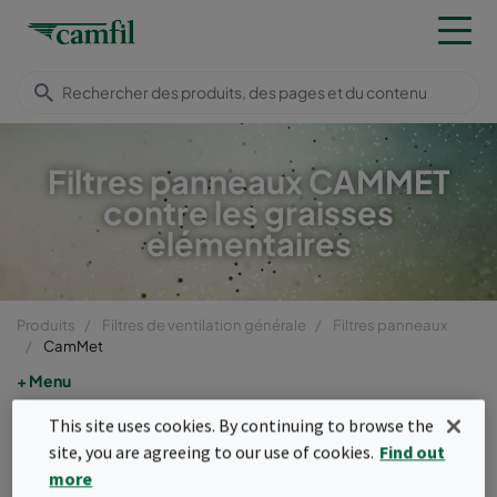
Filtres panneaux CAMMET
contre les graisses
elémentaires
Produits
Filtres de ventilation générale
Filtres panneaux
CamMet
Menu
This site uses cookies. By continuing to browse the
CamMet
site, you are agreeing to our use of cookies.
Find out
more
Les panneaux métalliques sont utilisés en