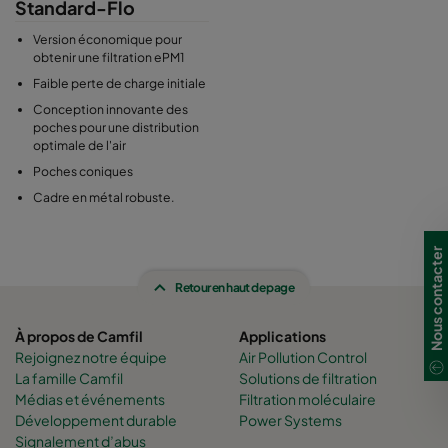
Standard-Flo
Version économique pour
obtenir une filtration ePM1
Faible perte de charge initiale
Conception innovante des
poches pour une distribution
optimale de l'air
Poches coniques
Cadre en métal robuste.
Nous contacter
Retour en haut de page
À propos de Camfil
Applications
Rejoignez notre équipe
Air Pollution Control
La famille Camfil
Solutions de filtration
Médias et événements
Filtration moléculaire
Développement durable
Power Systems
Signalement d’abus