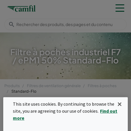
Filtre à poches industriel F7
/ ePM1 50% Standard-Flo
Produits
Filtres de ventilation générale
Filtres à poches
Standard-Flo
Menu
This site uses cookies. By continuing to browse the
site, you are agreeing to our use of cookies.
Find out
Standard-Flo
more
Le filtre à poche Standard-Flo ePM150%